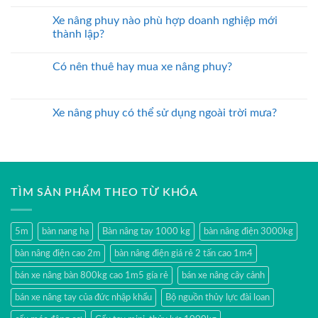
Xe nâng phuy nào phù hợp doanh nghiệp mới
thành lập?
Có nên thuê hay mua xe nâng phuy?
Xe nâng phuy có thể sử dụng ngoài trời mưa?
TÌM SẢN PHẨM THEO TỪ KHÓA
5m
bàn nang hạ
Bàn nâng tay 1000 kg
bàn nâng điện 3000kg
bàn nâng điện cao 2m
bàn nâng điện giá rẻ 2 tấn cao 1m4
bán xe nâng bàn 800kg cao 1m5 gía rẻ
bán xe nâng cây cảnh
bán xe nâng tay của đức nhập khẩu
Bộ nguồn thủy lực đài loan