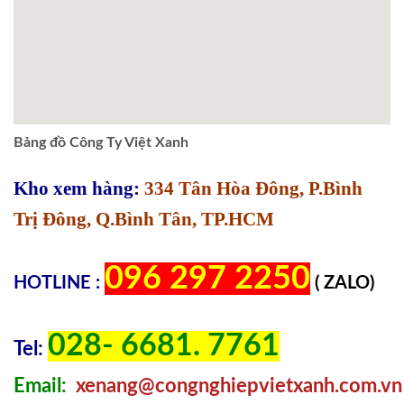
Bảng đồ Công Ty Việt Xanh
Kho xem hàng:
334 Tân Hòa Đông, P.Bình
Trị Đông, Q.Bình Tân, TP.HCM
096 297 2250
HOTLINE :
( ZALO)
028- 6681. 7761
Tel:
Email:
xenang@congnghiepvietxanh.com.vn