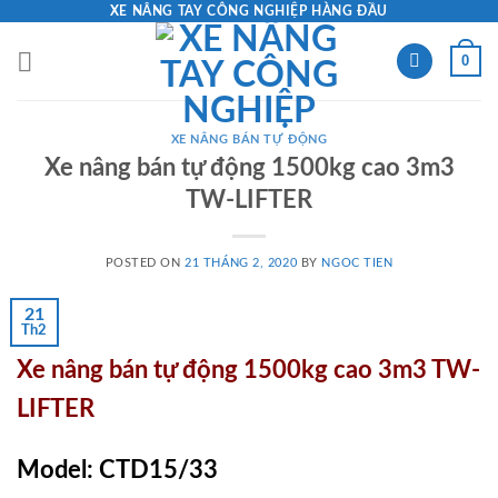
Skip
XE NÂNG TAY CÔNG NGHIỆP HÀNG ĐẦU
to
0
content
XE NÂNG BÁN TỰ ĐỘNG
Xe nâng bán tự động 1500kg cao 3m3
TW-LIFTER
POSTED ON
21 THÁNG 2, 2020
BY
NGOC TIEN
21
Th2
Xe nâng bán tự động 1500kg cao 3m3 TW-
LIFTER
Model: CTD15/33