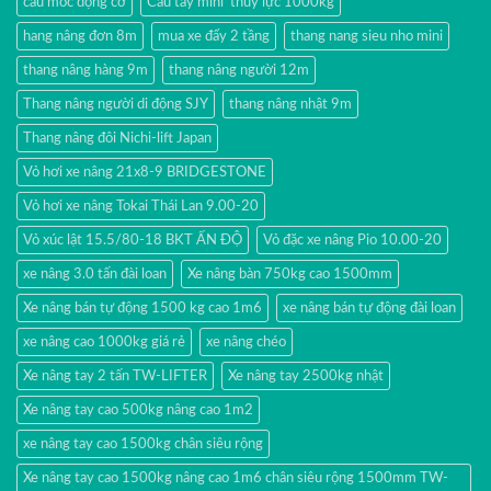
cẩu móc động cơ
Cẩu tay mini thủy lực 1000kg
hang nâng đơn 8m
mua xe đẩy 2 tầng
thang nang sieu nho mini
thang nâng hàng 9m
thang nâng người 12m
Thang nâng người di động SJY
thang nâng nhật 9m
Thang nâng đôi Nichi-lift Japan
Vỏ hơi xe nâng 21x8-9 BRIDGESTONE
Vỏ hơi xe nâng Tokai Thái Lan 9.00-20
Vỏ xúc lật 15.5/80-18 BKT ẤN ĐỘ
Vỏ đặc xe nâng Pio 10.00-20
xe nâng 3.0 tấn đài loan
Xe nâng bàn 750kg cao 1500mm
Xe nâng bán tự động 1500 kg cao 1m6
xe nâng bán tự động đài loan
xe nâng cao 1000kg giá rẻ
xe nâng chéo
Xe nâng tay 2 tấn TW-LIFTER
Xe nâng tay 2500kg nhật
Xe nâng tay cao 500kg nâng cao 1m2
xe nâng tay cao 1500kg chân siêu rộng
Xe nâng tay cao 1500kg nâng cao 1m6 chân siêu rộng 1500mm TW-