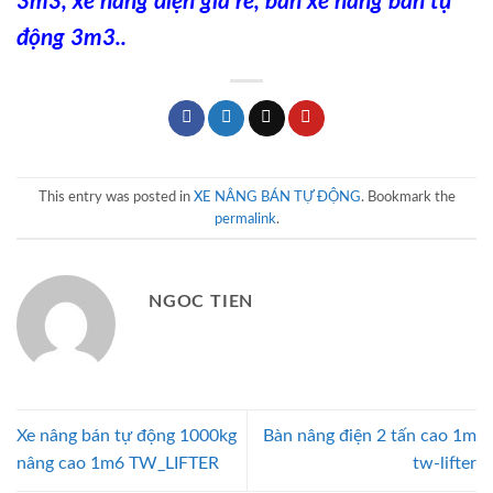
3m3
,
xe nâng điện giá rẻ
,
bán xe nâng bán tự
động 3m3
..
This entry was posted in
XE NÂNG BÁN TỰ ĐỘNG
. Bookmark the
permalink
.
NGOC TIEN
Xe nâng bán tự động 1000kg
Bàn nâng điện 2 tấn cao 1m
nâng cao 1m6 TW_LIFTER
tw-lifter