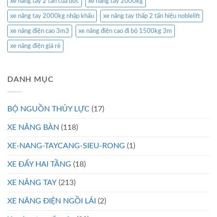
xe nâng tay 2 tấn của đức
xe nâng tay 2000kg
xe nâng tay 2000kg nhập khẩu
xe nâng tay thấp 2 tấn hiệu noblelift
xe nâng điện cao 3m3
xe nâng điện cao đi bộ 1500kg 3m
xe nâng điện giá rẻ
DANH MỤC
BỘ NGUỒN THỦY LỰC
(17)
XE NÂNG BÀN
(118)
XE-NANG-TAYCANG-SIEU-RONG
(1)
XE ĐẨY HAI TẦNG
(18)
XE NÂNG TAY
(213)
XE NÂNG ĐIỆN NGỒI LÁI
(2)