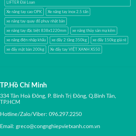
LIFTER Đài Loan
Xe nâng tay cao OPK
Xe nâng tay inox 2.5 tấn
xe nâng tay quay đổ phuy nhật bản
xe nâng tay đặc biệt 838x1220mm
xe nâng thủy sản mạ kẽm
xe nâng điện nhập khấu
xe đẩy 2 tầng 350kg
xe đẩy 150kg giá rẻ
xe đẩy mặt bàn 200kg
Xe đẩy tay VIỆT XANH X550
TP.Hồ Chí Minh
334 Tân Hoà Đông, P. Bình Trị Đông, Q.Bình Tân,
TP.HCM
Hotline/Zalo/Viber:
096.297.2250
Email:
greco@congnghiepvietxanh.com.vn