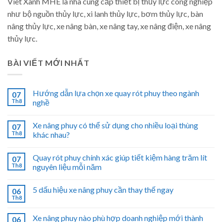
Viet Xanh MHE là nhà cung cấp thiết bị thủy lực công nghiệp
như bộ nguồn thủy lực, xi lanh thủy lực, bơm thủy lực, bàn
nâng thủy lực, xe nâng bàn, xe nâng tay, xe nâng điện, xe nâng
thủy lực.
BÀI VIẾT MỚI NHẤT
Hướng dẫn lựa chọn xe quay rót phuy theo ngành
07
Th8
nghề
Xe nâng phuy có thể sử dụng cho nhiều loại thùng
07
Th8
khác nhau?
Quay rót phuy chính xác giúp tiết kiệm hàng trăm lít
07
Th8
nguyên liệu mỗi năm
5 dấu hiệu xe nâng phuy cần thay thế ngay
06
Th8
Xe nâng phuy nào phù hợp doanh nghiệp mới thành
06