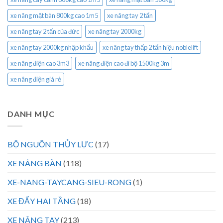
xe nâng mặt bàn 800kg cao 1m5
xe nâng tay 2 tấn
xe nâng tay 2 tấn của đức
xe nâng tay 2000kg
xe nâng tay 2000kg nhập khẩu
xe nâng tay thấp 2 tấn hiệu noblelift
xe nâng điện cao 3m3
xe nâng điện cao đi bộ 1500kg 3m
xe nâng điện giá rẻ
DANH MỤC
BỘ NGUỒN THỦY LỰC
(17)
XE NÂNG BÀN
(118)
XE-NANG-TAYCANG-SIEU-RONG
(1)
XE ĐẨY HAI TẦNG
(18)
XE NÂNG TAY
(213)