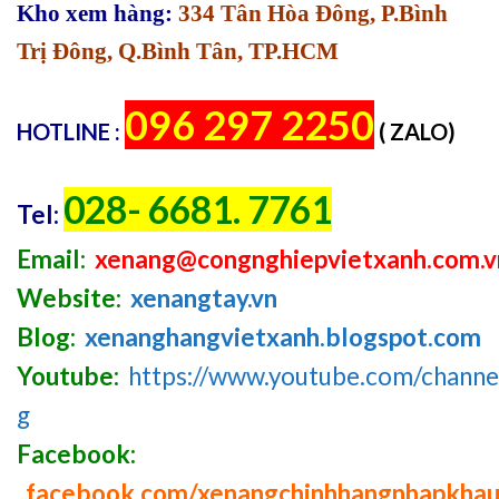
Kho xem hàng:
334 Tân Hòa Đông, P.Bình
Trị Đông, Q.Bình Tân, TP.HCM
096 297 2250
HOTLINE :
( ZALO)
028- 6681. 7761
Tel:
Email:
xenang@congnghiepvietxanh.com.v
Website:
xenangtay.vn
Blog:
xenanghangvietxanh.blogspot.com
Youtube:
https://www.youtube.com/chan
g
Facebook:
facebook.com/xenangchinhhangnhapkha