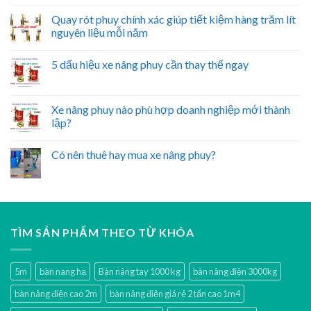
Quay rót phuy chính xác giúp tiết kiệm hàng trăm lít
nguyên liệu mỗi năm
5 dấu hiệu xe nâng phuy cần thay thế ngay
Xe nâng phuy nào phù hợp doanh nghiệp mới thành
lập?
Có nên thuê hay mua xe nâng phuy?
TÌM SẢN PHẨM THEO TỪ KHÓA
5m
bàn nang hạ
Bàn nâng tay 1000 kg
bàn nâng điện 3000kg
bàn nâng điện cao 2m
bàn nâng điện giá rẻ 2 tấn cao 1m4