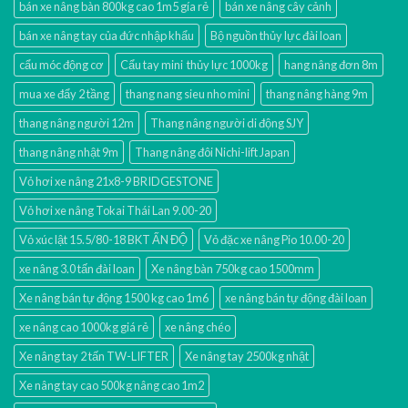
bán xe nâng bàn 800kg cao 1m5 gía rẻ
bán xe nâng cây cảnh
bán xe nâng tay của đức nhập khẩu
Bộ nguồn thủy lực đài loan
cẩu móc động cơ
Cẩu tay mini thủy lực 1000kg
hang nâng đơn 8m
mua xe đẩy 2 tầng
thang nang sieu nho mini
thang nâng hàng 9m
thang nâng người 12m
Thang nâng người di động SJY
thang nâng nhật 9m
Thang nâng đôi Nichi-lift Japan
Vỏ hơi xe nâng 21x8-9 BRIDGESTONE
Vỏ hơi xe nâng Tokai Thái Lan 9.00-20
Vỏ xúc lật 15.5/80-18 BKT ẤN ĐỘ
Vỏ đặc xe nâng Pio 10.00-20
xe nâng 3.0 tấn đài loan
Xe nâng bàn 750kg cao 1500mm
Xe nâng bán tự động 1500 kg cao 1m6
xe nâng bán tự động đài loan
xe nâng cao 1000kg giá rẻ
xe nâng chéo
Xe nâng tay 2 tấn TW-LIFTER
Xe nâng tay 2500kg nhật
Xe nâng tay cao 500kg nâng cao 1m2