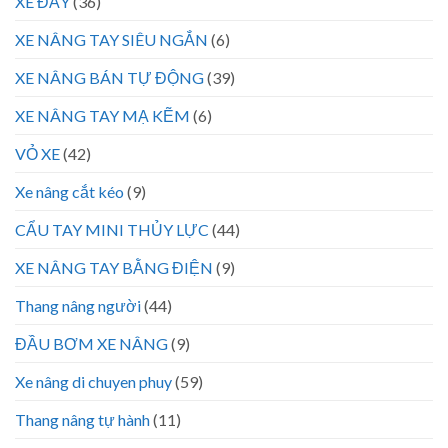
XE ĐẨY
(36)
XE NÂNG TAY SIÊU NGẮN
(6)
XE NÂNG BÁN TỰ ĐỘNG
(39)
XE NÂNG TAY MẠ KẼM
(6)
VỎ XE
(42)
Xe nâng cắt kéo
(9)
CẨU TAY MINI THỦY LỰC
(44)
XE NÂNG TAY BẰNG ĐIỆN
(9)
Thang nâng người
(44)
ĐẦU BƠM XE NÂNG
(9)
Xe nâng di chuyen phuy
(59)
Thang nâng tự hành
(11)