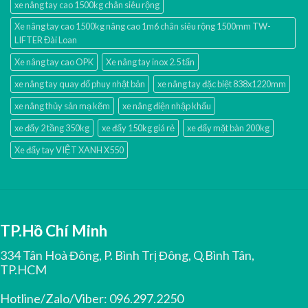
xe nâng tay cao 1500kg chân siêu rộng
Xe nâng tay cao 1500kg nâng cao 1m6 chân siêu rộng 1500mm TW-
LIFTER Đài Loan
Xe nâng tay cao OPK
Xe nâng tay inox 2.5 tấn
xe nâng tay quay đổ phuy nhật bản
xe nâng tay đặc biệt 838x1220mm
xe nâng thủy sản mạ kẽm
xe nâng điện nhập khấu
xe đẩy 2 tầng 350kg
xe đẩy 150kg giá rẻ
xe đẩy mặt bàn 200kg
Xe đẩy tay VIỆT XANH X550
TP.Hồ Chí Minh
334 Tân Hoà Đông, P. Bình Trị Đông, Q.Bình Tân,
TP.HCM
Hotline/Zalo/Viber:
096.297.2250