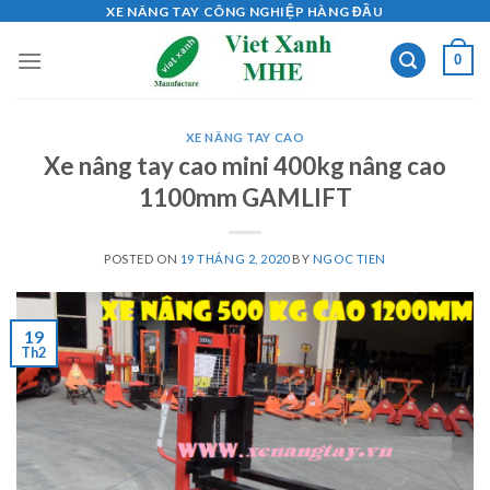
Skip
XE NÂNG TAY CÔNG NGHIỆP HÀNG ĐẦU
to
0
content
XE NÂNG TAY CAO
Xe nâng tay cao mini 400kg nâng cao
1100mm GAMLIFT
POSTED ON
19 THÁNG 2, 2020
BY
NGOC TIEN
19
Th2