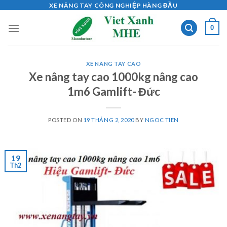
Skip
XE NÂNG TAY CÔNG NGHIỆP HÀNG ĐẦU
to
0
content
XE NÂNG TAY CAO
Xe nâng tay cao 1000kg nâng cao
1m6 Gamlift- Đức
POSTED ON
19 THÁNG 2, 2020
BY
NGOC TIEN
19
Th2