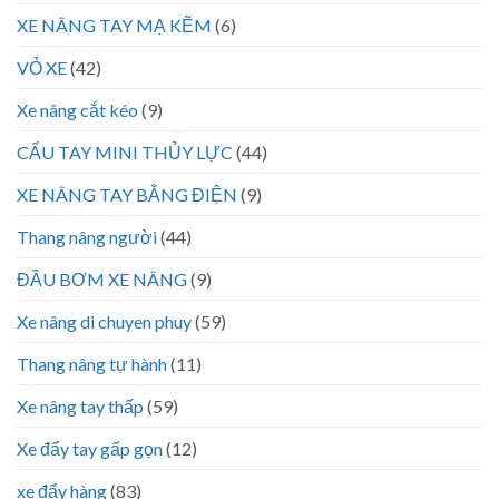
XE NÂNG TAY MẠ KẼM
(6)
VỎ XE
(42)
Xe nâng cắt kéo
(9)
CẨU TAY MINI THỦY LỰC
(44)
XE NÂNG TAY BẰNG ĐIỆN
(9)
Thang nâng người
(44)
ĐẦU BƠM XE NÂNG
(9)
Xe nâng di chuyen phuy
(59)
Thang nâng tự hành
(11)
Xe nâng tay thấp
(59)
Xe đẩy tay gấp gọn
(12)
xe đẩy hàng
(83)