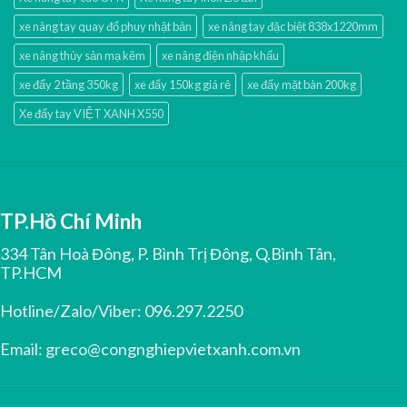
xe nâng tay quay đổ phuy nhật bản
xe nâng tay đặc biệt 838x1220mm
xe nâng thủy sản mạ kẽm
xe nâng điện nhập khấu
xe đẩy 2 tầng 350kg
xe đẩy 150kg giá rẻ
xe đẩy mặt bàn 200kg
Xe đẩy tay VIỆT XANH X550
TP.Hồ Chí Minh
334 Tân Hoà Đông, P. Bình Trị Đông, Q.Bình Tân,
TP.HCM
Hotline/Zalo/Viber:
096.297.2250
Email:
greco@congnghiepvietxanh.com.vn