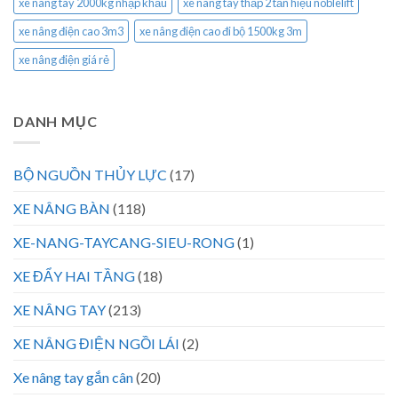
xe nâng tay 2000kg nhập khẩu
xe nâng tay thấp 2 tấn hiệu noblelift
xe nâng điện cao 3m3
xe nâng điện cao đi bộ 1500kg 3m
xe nâng điện giá rẻ
DANH MỤC
BỘ NGUỒN THỦY LỰC
(17)
XE NÂNG BÀN
(118)
XE-NANG-TAYCANG-SIEU-RONG
(1)
XE ĐẨY HAI TẦNG
(18)
XE NÂNG TAY
(213)
XE NÂNG ĐIỆN NGỒI LÁI
(2)
Xe nâng tay gắn cân
(20)