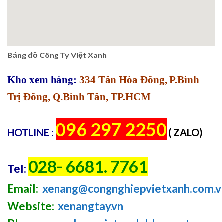
Bảng đồ Công Ty Việt Xanh
Kho xem hàng:
334 Tân Hòa Đông, P.Bình
Trị Đông, Q.Bình Tân, TP.HCM
096 297 2250
HOTLINE :
( ZALO)
028- 6681. 7761
Tel:
Email:
xenang@congnghiepvietxanh.com.v
Website:
xenangtay.vn