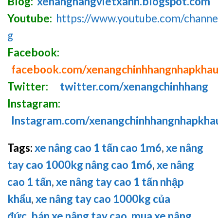
Blog:
xenanghangvietxanh.blogspot.com
Youtube:
https://www.youtube.com/chan
g
Facebook:
facebook.com/xenangchinhhangnhapkha
Twitter:
twitter.com/xenangchinhhang
Instagram:
Instagram.com/xenangchinhhangnhapkha
Tags:
xe nâng cao 1 tấn cao 1m6
,
xe nâng
tay cao 1000kg nâng cao 1m6
,
xe nâng
cao 1 tấn
,
xe nâng tay cao 1 tấn nhập
khẩu
,
xe nâng tay cao 1000kg của
đức
,
bán xe nâng tay cao
,
mua xe nâng