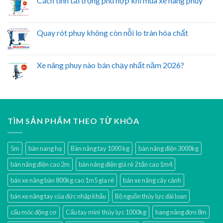
Cách tính tải trọng phù hợp khi mua xe nâng phuy
Quay rót phuy không còn nỗi lo tràn hóa chất
Xe nâng phuy nào bán chạy nhất năm 2026?
TÌM SẢN PHẨM THEO TỪ KHÓA
5m
bàn nang hạ
Bàn nâng tay 1000 kg
bàn nâng điện 3000kg
bàn nâng điện cao 2m
bàn nâng điện giá rẻ 2 tấn cao 1m4
bán xe nâng bàn 800kg cao 1m5 gía rẻ
bán xe nâng cây cảnh
bán xe nâng tay của đức nhập khẩu
Bộ nguồn thủy lực đài loan
cẩu móc động cơ
Cẩu tay mini thủy lực 1000kg
hang nâng đơn 8m