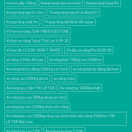
mua xe đẩy 2 tầng
thang nang sieu nho mini
thang nâng hàng 9m
thang nâng người 12m
Thang nâng người di động SJY
thang nâng nhật 9m
Thang nâng đôi Nichi-lift Japan
Vỏ hơi xe nâng 21x8-9 BRIDGESTONE
Vỏ hơi xe nâng Tokai Thái Lan 9.00-20
Vỏ xúc lật 15.5/80-18 BKT ẤN ĐỘ
Vỏ đặc xe nâng Pio 10.00-20
xe nâng 3.0 tấn đài loan
Xe nâng bàn 750kg cao 1500mm
Xe nâng bán tự động 1500 kg cao 1m6
xe nâng bán tự động đài loan
xe nâng cao 1000kg giá rẻ
xe nâng chéo
Xe nâng tay 2 tấn TW-LIFTER
Xe nâng tay 2500kg nhật
Xe nâng tay cao 500kg nâng cao 1m2
xe nâng tay cao 1500kg chân siêu rộng
Xe nâng tay cao 1500kg nâng cao 1m6 chân siêu rộng 1500mm TW-
LIFTER Đài Loan
Xe nâng tay cao OPK
Xe nâng tay inox 2.5 tấn