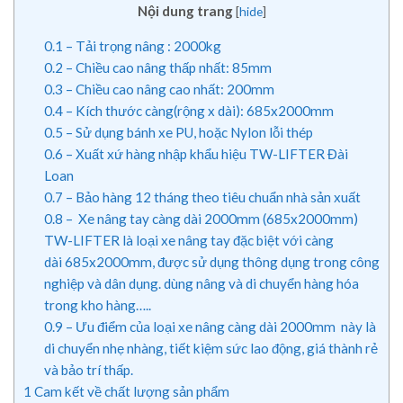
Nội dung trang
[
hide
]
0.1
– Tải trọng nâng : 2000kg
0.2
– Chiều cao nâng thấp nhất: 85mm
0.3
– Chiều cao nâng cao nhất: 200mm
0.4
– Kích thước càng(rộng x dài): 685x2000mm
0.5
– Sử dụng bánh xe PU, hoặc Nylon lỗi thép
0.6
– Xuất xứ hàng nhập khẩu hiệu TW-LIFTER Đài
Loan
0.7
– Bảo hàng 12 tháng theo tiêu chuẩn nhà sản xuất
0.8
– Xe nâng tay càng dài 2000mm (685x2000mm)
TW-LIFTER là loại xe nâng tay đặc biệt với càng
dài 685x2000mm, được sử dụng thông dụng trong công
nghiệp và dân dụng. dùng nâng và di chuyển hàng hóa
trong kho hàng…..
0.9
– Ưu điểm của loại xe nâng càng dài 2000mm này là
di chuyển nhẹ nhàng, tiết kiệm sức lao động, giá thành rẻ
và bảo trí thấp.
1
Cam kết về chất lượng sản phẩm