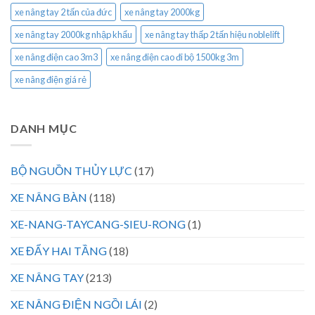
xe nâng tay 2 tấn của đức
xe nâng tay 2000kg
xe nâng tay 2000kg nhập khẩu
xe nâng tay thấp 2 tấn hiệu noblelift
xe nâng điện cao 3m3
xe nâng điện cao đi bộ 1500kg 3m
xe nâng điện giá rẻ
DANH MỤC
BỘ NGUỒN THỦY LỰC
(17)
XE NÂNG BÀN
(118)
XE-NANG-TAYCANG-SIEU-RONG
(1)
XE ĐẨY HAI TẦNG
(18)
XE NÂNG TAY
(213)
XE NÂNG ĐIỆN NGỒI LÁI
(2)