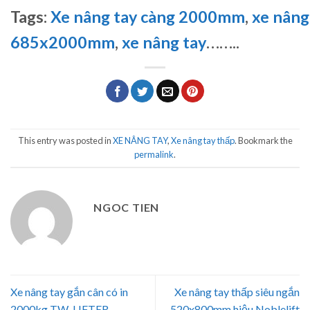
Tags:
Xe nâng tay càng 2000mm
,
xe nâng
685x2000mm
,
xe nâng tay
…
…..
This entry was posted in
XE NÂNG TAY
,
Xe nâng tay thấp
. Bookmark the
permalink
.
NGOC TIEN
Xe nâng tay gắn cân có in
Xe nâng tay thấp siêu ngắn
2000kg TW-LIFTER
520x800mm hiệu Noblelift