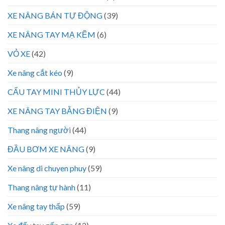
XE NÂNG BÁN TỰ ĐỘNG
(39)
XE NÂNG TAY MẠ KẼM
(6)
VỎ XE
(42)
Xe nâng cắt kéo
(9)
CẨU TAY MINI THỦY LỰC
(44)
XE NÂNG TAY BẰNG ĐIỆN
(9)
Thang nâng người
(44)
ĐẦU BƠM XE NÂNG
(9)
Xe nâng di chuyen phuy
(59)
Thang nâng tự hành
(11)
Xe nâng tay thấp
(59)