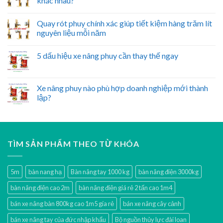
khác nhau?
Quay rót phuy chính xác giúp tiết kiệm hàng trăm lít
nguyên liệu mỗi năm
5 dấu hiệu xe nâng phuy cần thay thế ngay
Xe nâng phuy nào phù hợp doanh nghiệp mới thành
lập?
TÌM SẢN PHẨM THEO TỪ KHÓA
5m
bàn nang hạ
Bàn nâng tay 1000 kg
bàn nâng điện 3000kg
bàn nâng điện cao 2m
bàn nâng điện giá rẻ 2 tấn cao 1m4
bán xe nâng bàn 800kg cao 1m5 gía rẻ
bán xe nâng cây cảnh
bán xe nâng tay của đức nhập khẩu
Bộ nguồn thủy lực đài loan