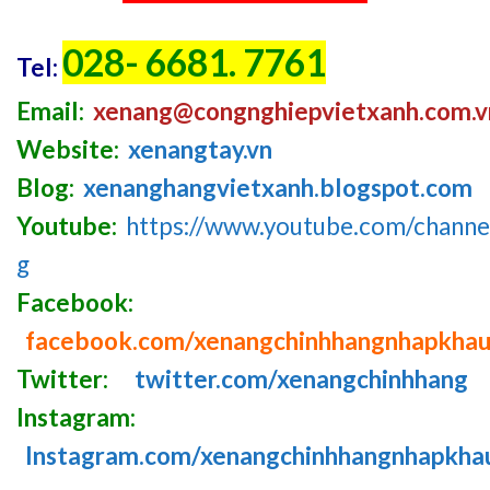
028- 6681. 7761
Tel:
Email:
xenang@congnghiepvietxanh.com.v
Website:
xenangtay.vn
Blog:
xenanghangvietxanh.blogspot.com
Youtube:
https://www.youtube.com/chan
g
Facebook:
facebook.com/xenangchinhhangnhapkha
Twitter:
twitter.com/xenangchinhhang
Instagram:
Instagram.com/xenangchinhhangnhapkha