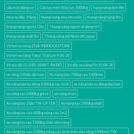
cẩu móc động cơ
Cẩu tay mini thủy lực 1000kg
hang nâng đơn 8m
mua xe đẩy 2 tầng
thang nang sieu nho mini
thang nâng hàng 9m
thang nâng người 12m
Thang nâng người di động SJY
thang nâng nhật 9m
Thang nâng đôi Nichi-lift Japan
Vỏ hơi xe nâng 21x8-9 BRIDGESTONE
Vỏ hơi xe nâng Tokai Thái Lan 9.00-20
Vỏ xúc lật 15.5/80-18 BKT ẤN ĐỘ
Vỏ đặc xe nâng Pio 10.00-20
xe nâng 3.0 tấn đài loan
Xe nâng bàn 750kg cao 1500mm
Xe nâng bán tự động 1500 kg cao 1m6
xe nâng bán tự động đài loan
xe nâng cao 1000kg giá rẻ
xe nâng chéo
Xe nâng tay 2 tấn TW-LIFTER
Xe nâng tay 2500kg nhật
Xe nâng tay cao 500kg nâng cao 1m2
xe nâng tay cao 1500kg chân siêu rộng
Xe nâng tay cao 1500kg nâng cao 1m6 chân siêu rộng 1500mm TW-