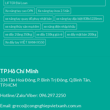
LIFTER Đài Loan
Xe nâng tay cao OPK
Xe nâng tay inox 2.5 tấn
xe nâng tay quay đổ phuy nhật bản
xe nâng tay đặc biệt 838x1220mm
xe nâng thủy sản mạ kẽm
xe nâng điện nhập khấu
xe đẩy 2 tầng 350kg
xe đẩy 150kg giá rẻ
xe đẩy mặt bàn 200kg
Xe đẩy tay VIỆT XANH X550
TP.Hồ Chí Minh
334 Tân Hoà Đông, P. Bình Trị Đông, Q.Bình Tân,
TP.HCM
Hotline/Zalo/Viber:
096.297.2250
Email:
greco@congnghiepvietxanh.com.vn