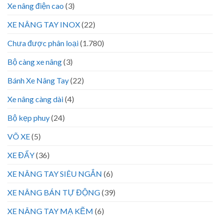
Xe nâng điện cao
(3)
XE NÂNG TAY INOX
(22)
Chưa được phân loại
(1.780)
Bộ càng xe nâng
(3)
Bánh Xe Nâng Tay
(22)
Xe nâng càng dài
(4)
Bộ kẹp phuy
(24)
VÕ XE
(5)
XE ĐẨY
(36)
XE NÂNG TAY SIÊU NGẮN
(6)
XE NÂNG BÁN TỰ ĐỘNG
(39)
XE NÂNG TAY MẠ KẼM
(6)