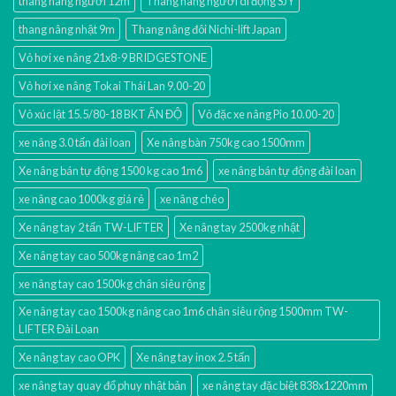
thang nâng người 12m
Thang nâng người di động SJY
thang nâng nhật 9m
Thang nâng đôi Nichi-lift Japan
Vỏ hơi xe nâng 21x8-9 BRIDGESTONE
Vỏ hơi xe nâng Tokai Thái Lan 9.00-20
Vỏ xúc lật 15.5/80-18 BKT ẤN ĐỘ
Vỏ đặc xe nâng Pio 10.00-20
xe nâng 3.0 tấn đài loan
Xe nâng bàn 750kg cao 1500mm
Xe nâng bán tự động 1500 kg cao 1m6
xe nâng bán tự động đài loan
xe nâng cao 1000kg giá rẻ
xe nâng chéo
Xe nâng tay 2 tấn TW-LIFTER
Xe nâng tay 2500kg nhật
Xe nâng tay cao 500kg nâng cao 1m2
xe nâng tay cao 1500kg chân siêu rộng
Xe nâng tay cao 1500kg nâng cao 1m6 chân siêu rộng 1500mm TW-
LIFTER Đài Loan
Xe nâng tay cao OPK
Xe nâng tay inox 2.5 tấn
xe nâng tay quay đổ phuy nhật bản
xe nâng tay đặc biệt 838x1220mm