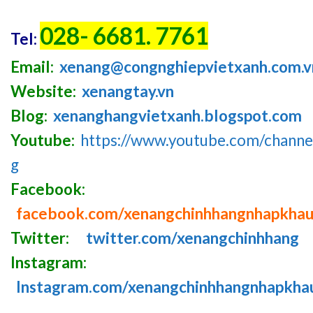
028- 6681. 7761
Tel:
Email:
xenang@congnghiepvietxanh.com.v
Website:
xenangtay.vn
Blog:
xenanghangvietxanh.blogspot.com
Youtube:
https://www.youtube.com/chan
g
Facebook:
facebook.com/xenangchinhhangnhapkha
Twitter:
twitter.com/xenangchinhhang
Instagram:
Instagram.com/xenangchinhhangnhapkha