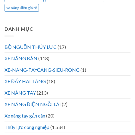
xe nâng điện giá rẻ
DANH MỤC
BỘ NGUỒN THỦY LỰC
(17)
XE NÂNG BÀN
(118)
XE-NANG-TAYCANG-SIEU-RONG
(1)
XE ĐẨY HAI TẦNG
(18)
XE NÂNG TAY
(213)
XE NÂNG ĐIỆN NGỒI LÁI
(2)
Xe nâng tay gắn cân
(20)
Thủy lực công nghiệp
(1.534)