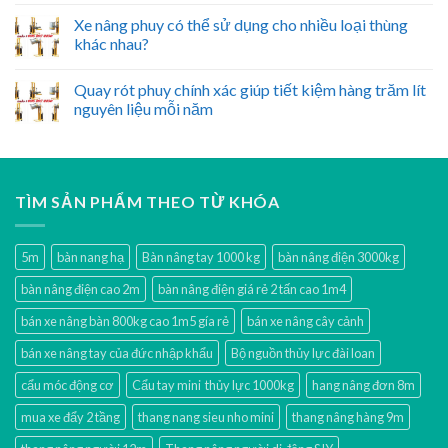
Xe nâng phuy có thể sử dụng cho nhiều loại thùng
khác nhau?
Quay rót phuy chính xác giúp tiết kiệm hàng trăm lít
nguyên liệu mỗi năm
TÌM SẢN PHẨM THEO TỪ KHÓA
5m
bàn nang hạ
Bàn nâng tay 1000 kg
bàn nâng điện 3000kg
bàn nâng điện cao 2m
bàn nâng điện giá rẻ 2 tấn cao 1m4
bán xe nâng bàn 800kg cao 1m5 gía rẻ
bán xe nâng cây cảnh
bán xe nâng tay của đức nhập khẩu
Bộ nguồn thủy lực đài loan
cẩu móc động cơ
Cẩu tay mini thủy lực 1000kg
hang nâng đơn 8m
mua xe đẩy 2 tầng
thang nang sieu nho mini
thang nâng hàng 9m