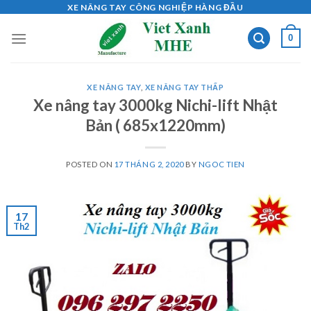
Skip
XE NÂNG TAY CÔNG NGHIỆP HÀNG ĐẦU
to
0
content
XE NÂNG TAY
,
XE NÂNG TAY THẤP
Xe nâng tay 3000kg Nichi-lift Nhật
Bản ( 685x1220mm)
POSTED ON
17 THÁNG 2, 2020
BY
NGOC TIEN
17
Th2