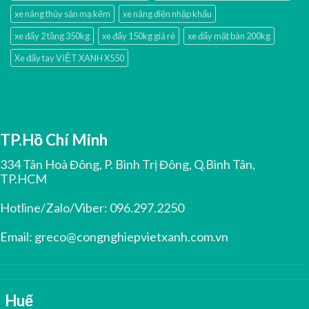
xe nâng thủy sản mạ kẽm
xe nâng điện nhập khấu
xe đẩy 2 tầng 350kg
xe đẩy 150kg giá rẻ
xe đẩy mặt bàn 200kg
Xe đẩy tay VIỆT XANH X550
TP.Hồ Chí Minh
334 Tân Hoà Đông, P. Bình Trị Đông, Q.Bình Tân,
TP.HCM
Hotline/Zalo/Viber:
096.297.2250
Email:
greco@congnghiepvietxanh.com.vn
Huế