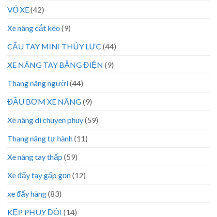
VỎ XE
(42)
Xe nâng cắt kéo
(9)
CẨU TAY MINI THỦY LỰC
(44)
XE NÂNG TAY BẰNG ĐIỆN
(9)
Thang nâng người
(44)
ĐẦU BƠM XE NÂNG
(9)
Xe nâng di chuyen phuy
(59)
Thang nâng tự hành
(11)
Xe nâng tay thấp
(59)
Xe đẩy tay gấp gọn
(12)
xe đẩy hàng
(83)
KẸP PHUY ĐÔI
(14)