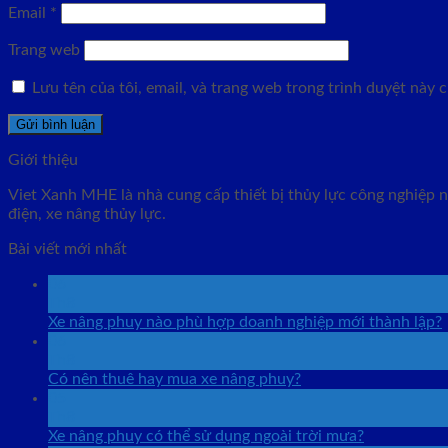
Email
*
Trang web
Lưu tên của tôi, email, và trang web trong trình duyệt này ch
Giới thiệu
Viet Xanh MHE là nhà cung cấp thiết bị thủy lực công nghiệp nh
điện, xe nâng thủy lực.
Bài viết mới nhất
06
Th8
Xe nâng phuy nào phù hợp doanh nghiệp mới thành lập?
06
Th8
Có nên thuê hay mua xe nâng phuy?
05
Th8
Xe nâng phuy có thể sử dụng ngoài trời mưa?