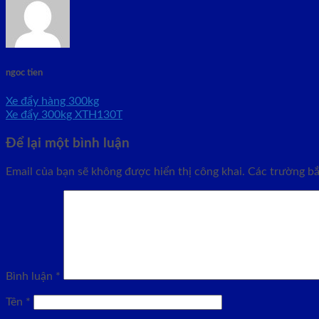
ngoc tien
Xe đẩy hàng 300kg
Xe đẩy 300kg XTH130T
Để lại một bình luận
Email của bạn sẽ không được hiển thị công khai.
Các trường b
Bình luận
*
Tên
*