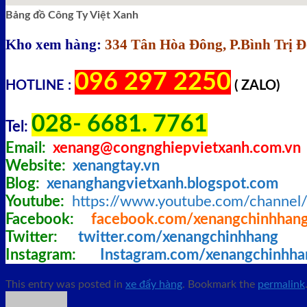
Bảng đồ Công Ty Việt Xanh
Kho xem hàng:
334 Tân Hòa Đông, P.Bình Trị 
096 297 2250
HOTLINE :
( ZALO)
028- 6681. 7761
Tel:
Email:
xenang@congnghiepvietxanh.com.vn
Website:
xenangtay.vn
Blog:
xenanghangvietxanh.blogspot.com
Youtube:
https://www.youtube.com/chann
Facebook:
facebook.com/xenangchinhhan
Twitter:
twitter.com/xenangchinhhang
Instagram:
Instagram.com/xenangchinhh
This entry was posted in
xe đẩy hàng
. Bookmark the
permalink