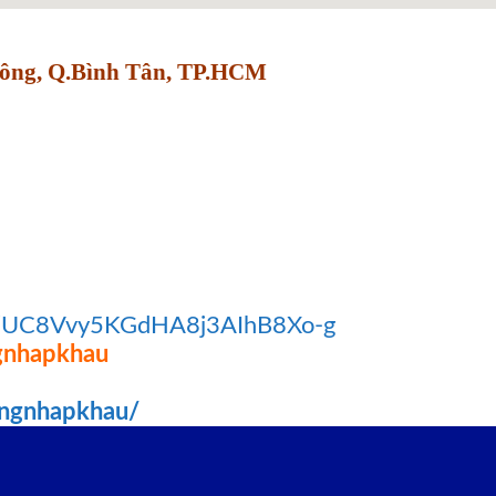
Đông, Q.Bình Tân, TP.HCM
el/UC8Vvy5KGdHA8j3AIhB8Xo-g
gnhapkhau
angnhapkhau/
.