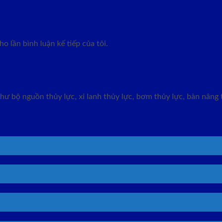
o lần bình luận kế tiếp của tôi.
ư bộ nguồn thủy lực, xi lanh thủy lực, bơm thủy lực, bàn nâng t