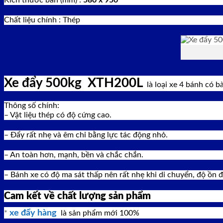
Kích thước bàn (mm) :
580 x 950
Chất liệu chính : Thép
Xe đẩy 500kg XTH200L
là loại xe 4 bánh có b
Thông số chính:
– Vật liệu thép có độ cứng cao.
– Đẩy rất nhẹ và êm chỉ bằng lực tác động nhỏ.
– An toàn hơn, mạnh, bền và chắc chắn.
– Bánh xe có độ ma sát thấp nên rất nhẹ khi di chuyển, độ ồn 
Cam kết về chất lượng sản phẩm
xe đẩy hàng
*
là sản phẩm mới 100%