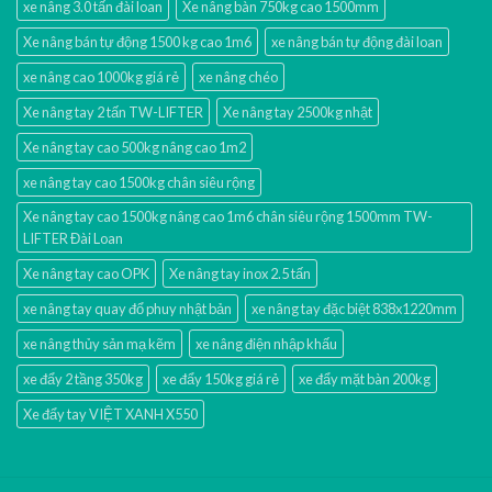
xe nâng 3.0 tấn đài loan
Xe nâng bàn 750kg cao 1500mm
Xe nâng bán tự động 1500 kg cao 1m6
xe nâng bán tự động đài loan
xe nâng cao 1000kg giá rẻ
xe nâng chéo
Xe nâng tay 2 tấn TW-LIFTER
Xe nâng tay 2500kg nhật
Xe nâng tay cao 500kg nâng cao 1m2
xe nâng tay cao 1500kg chân siêu rộng
Xe nâng tay cao 1500kg nâng cao 1m6 chân siêu rộng 1500mm TW-
LIFTER Đài Loan
Xe nâng tay cao OPK
Xe nâng tay inox 2.5 tấn
xe nâng tay quay đổ phuy nhật bản
xe nâng tay đặc biệt 838x1220mm
xe nâng thủy sản mạ kẽm
xe nâng điện nhập khấu
xe đẩy 2 tầng 350kg
xe đẩy 150kg giá rẻ
xe đẩy mặt bàn 200kg
Xe đẩy tay VIỆT XANH X550