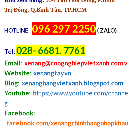
Kho xem hàng:
334 Tân Hòa Đông, P.Bình
Trị Đông, Q.Bình Tân, TP.HCM
096 297 2250
HOTLINE :
( ZALO)
028- 6681. 7761
Tel:
Email:
xenang@congnghiepvietxanh.com.v
Website:
xenangtay.vn
Blog:
xenanghangvietxanh.blogspot.com
Youtube:
https://www.youtube.com/chan
g
Facebook:
facebook.com/xenangchinhhangnhapkha