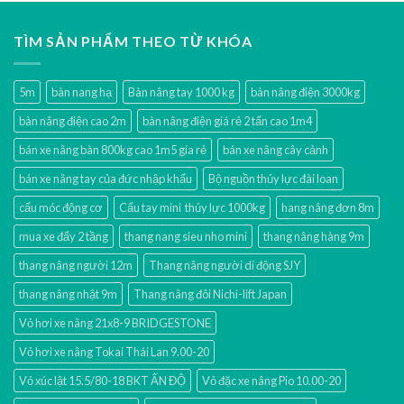
TÌM SẢN PHẨM THEO TỪ KHÓA
5m
bàn nang hạ
Bàn nâng tay 1000 kg
bàn nâng điện 3000kg
bàn nâng điện cao 2m
bàn nâng điện giá rẻ 2 tấn cao 1m4
bán xe nâng bàn 800kg cao 1m5 gía rẻ
bán xe nâng cây cảnh
bán xe nâng tay của đức nhập khẩu
Bộ nguồn thủy lực đài loan
cẩu móc động cơ
Cẩu tay mini thủy lực 1000kg
hang nâng đơn 8m
mua xe đẩy 2 tầng
thang nang sieu nho mini
thang nâng hàng 9m
thang nâng người 12m
Thang nâng người di động SJY
thang nâng nhật 9m
Thang nâng đôi Nichi-lift Japan
Vỏ hơi xe nâng 21x8-9 BRIDGESTONE
Vỏ hơi xe nâng Tokai Thái Lan 9.00-20
Vỏ xúc lật 15.5/80-18 BKT ẤN ĐỘ
Vỏ đặc xe nâng Pio 10.00-20