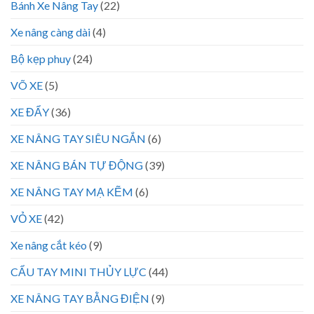
Bánh Xe Nâng Tay
(22)
Xe nâng càng dài
(4)
Bộ kẹp phuy
(24)
VÕ XE
(5)
XE ĐẨY
(36)
XE NÂNG TAY SIÊU NGẮN
(6)
XE NÂNG BÁN TỰ ĐỘNG
(39)
XE NÂNG TAY MẠ KẼM
(6)
VỎ XE
(42)
Xe nâng cắt kéo
(9)
CẨU TAY MINI THỦY LỰC
(44)
XE NÂNG TAY BẰNG ĐIỆN
(9)