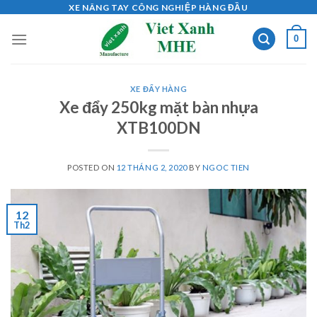
Skip
XE NÂNG TAY CÔNG NGHIỆP HÀNG ĐẦU
to
0
content
XE ĐẨY HÀNG
Xe đẩy 250kg mặt bàn nhựa
XTB100DN
POSTED ON
12 THÁNG 2, 2020
BY
NGOC TIEN
12
Th2