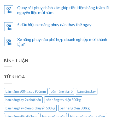
Quay rót phuy chính xác giúp tiết kiệm hàng trăm lít
07
Th8
nguyên liệu mỗi năm
5 dấu hiệu xe nâng phuy cần thay thế ngay
06
Th8
Xe nâng phuy nào phù hợp doanh nghiệp mới thành
06
Th8
lập?
BÌNH LUẬN
TỪ KHÓA
bàn nâng 500kg cao 900mm
bàn nâng gía rẻ
bàn nâng tay
bàn nâng tay 2x nhật bản
bàn nâng tay điện 500kg
bàn nâng tay điện di chuyển 500kg
bàn nâng điện 500kg
bàn nâng điện đài loan
bán xe nâng bàn
bán xe nâng bán tự động.