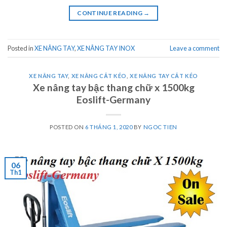
CONTINUE READING
→
Posted in
XE NÂNG TAY
,
XE NÂNG TAY INOX
Leave a comment
XE NÂNG TAY
,
XE NÂNG CẮT KÉO
,
XE NÂNG TAY CẮT KÉO
Xe nâng tay bậc thang chữ x 1500kg
Eoslift-Germany
POSTED ON
6 THÁNG 1, 2020
BY
NGOC TIEN
06
Th1