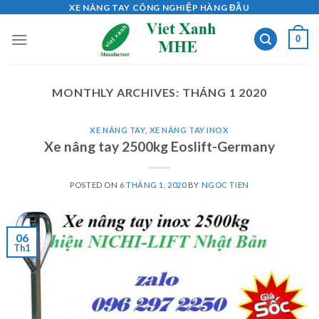
Skip
XE NÂNG TAY CÔNG NGHIỆP HÀNG ĐẦU
to
0
content
MONTHLY ARCHIVES:
THÁNG 1 2020
XE NÂNG TAY
,
XE NÂNG TAY INOX
Xe nâng tay 2500kg Eoslift-Germany
POSTED ON
6 THÁNG 1, 2020
BY
NGOC TIEN
06
Th1