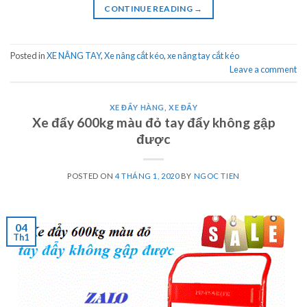
CONTINUE READING
→
Posted in
XE NÂNG TAY
,
Xe nâng cắt kéo
,
xe nâng tay cắt kéo
Leave a comment
XE ĐẨY HÀNG
,
XE ĐẨY
Xe đẩy 600kg màu đỏ tay đẩy không gập
được
POSTED ON
4 THÁNG 1, 2020
BY
NGOC TIEN
04
Th1