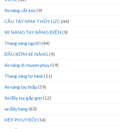
Xe nâng cắt kéo
(9)
CẨU TAY MINI THỦY LỰC
(44)
XE NÂNG TAY BẰNG ĐIỆN
(9)
Thang nâng người
(44)
ĐẦU BƠM XE NÂNG
(9)
Xe nâng di chuyen phuy
(59)
Thang nâng tự hành
(11)
Xe nâng tay thấp
(59)
Xe đẩy tay gấp gọn
(12)
xe đẩy hàng
(83)
KẸP PHUY ĐÔI
(14)