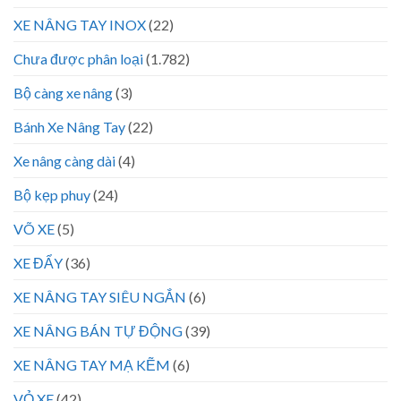
XE NÂNG TAY INOX
(22)
Chưa được phân loại
(1.782)
Bộ càng xe nâng
(3)
Bánh Xe Nâng Tay
(22)
Xe nâng càng dài
(4)
Bộ kẹp phuy
(24)
VÕ XE
(5)
XE ĐẨY
(36)
XE NÂNG TAY SIÊU NGẮN
(6)
XE NÂNG BÁN TỰ ĐỘNG
(39)
XE NÂNG TAY MẠ KẼM
(6)
VỎ XE
(42)