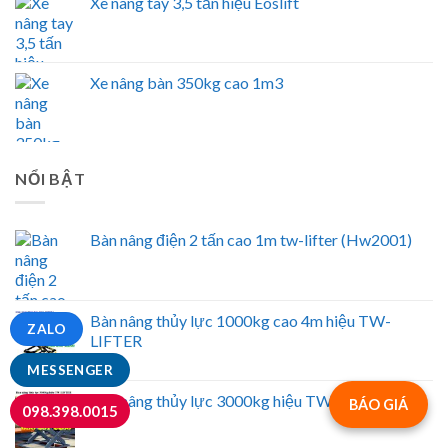
Xe nâng tay 3,5 tấn hiệu Eoslift
Xe nâng bàn 350kg cao 1m3
NỔI BẬT
Bàn nâng điện 2 tấn cao 1m tw-lifter (Hw2001)
Bàn nâng thủy lực 1000kg cao 4m hiệu TW-
ZALO
LIFTER
MESSENGER
Bàn nâng thủy lực 3000kg hiệu TW-LIFTER
BÁO GIÁ
098.398.0015