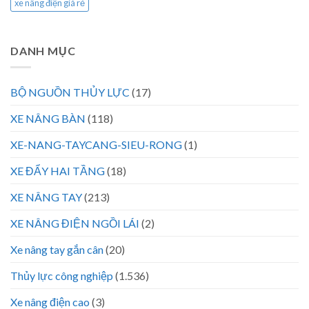
xe nâng điện giá rẻ
DANH MỤC
BỘ NGUỒN THỦY LỰC
(17)
XE NÂNG BÀN
(118)
XE-NANG-TAYCANG-SIEU-RONG
(1)
XE ĐẨY HAI TẦNG
(18)
XE NÂNG TAY
(213)
XE NÂNG ĐIỆN NGỒI LÁI
(2)
Xe nâng tay gắn cân
(20)
Thủy lực công nghiệp
(1.536)
Xe nâng điện cao
(3)