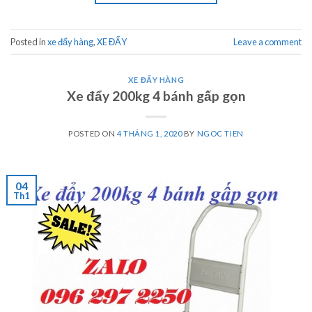
Posted in
xe đẩy hàng
,
XE ĐẨY
Leave a comment
XE ĐẨY HÀNG
Xe đẩy 200kg 4 bánh gấp gọn
POSTED ON
4 THÁNG 1, 2020
BY
NGOC TIEN
04
Th1