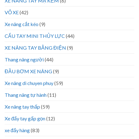
XE NÂNG TAY MẠ KẼM
(6)
VỎ XE
(42)
Xe nâng cắt kéo
(9)
CẨU TAY MINI THỦY LỰC
(44)
XE NÂNG TAY BẰNG ĐIỆN
(9)
Thang nâng người
(44)
ĐẦU BƠM XE NÂNG
(9)
Xe nâng di chuyen phuy
(59)
Thang nâng tự hành
(11)
Xe nâng tay thấp
(59)
Xe đẩy tay gấp gọn
(12)
xe đẩy hàng
(83)