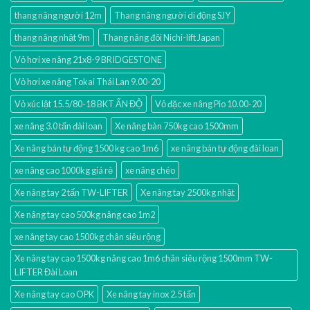
thang nâng người 12m
Thang nâng người di động SJY
thang nâng nhật 9m
Thang nâng đôi Nichi-lift Japan
Vỏ hơi xe nâng 21x8-9 BRIDGESTONE
Vỏ hơi xe nâng Tokai Thái Lan 9.00-20
Vỏ xúc lật 15.5/80-18 BKT ẤN ĐỘ
Vỏ đặc xe nâng Pio 10.00-20
xe nâng 3.0 tấn đài loan
Xe nâng bàn 750kg cao 1500mm
Xe nâng bán tự động 1500 kg cao 1m6
xe nâng bán tự động đài loan
xe nâng cao 1000kg giá rẻ
xe nâng chéo
Xe nâng tay 2 tấn TW-LIFTER
Xe nâng tay 2500kg nhật
Xe nâng tay cao 500kg nâng cao 1m2
xe nâng tay cao 1500kg chân siêu rộng
Xe nâng tay cao 1500kg nâng cao 1m6 chân siêu rộng 1500mm TW-
LIFTER Đài Loan
Xe nâng tay cao OPK
Xe nâng tay inox 2.5 tấn