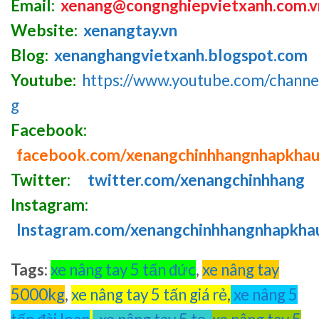
Email:
xenang@congnghiepvietxanh.com.v
Website:
xenangtay.vn
Blog:
xenanghangvietxanh.blogspot.com
Youtube:
https://www.youtube.com/chan
g
Facebook:
facebook.com/xenangchinhhangnhapkha
Twitter:
twitter.com/xenangchinhhang
Instagram:
Instagram.com/xenangchinhhangnhapkha
Tags:
xe nâng tay 5 tấn đức
,
xe nâng tay
5000kg
,
xe nâng tay 5 tấn giá rẻ
,
xe nâng 5