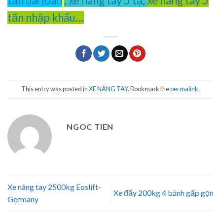
tấn đài loan
,
xe nâng tay 5 tạ
,
xe nâng tay 5
tấn nhập khẩu
…
This entry was posted in
XE NÂNG TAY
. Bookmark the
permalink
.
NGOC TIEN
Xe nâng tay 2500kg Eoslift-
Xe đẩy 200kg 4 bánh gấp gọn
Germany