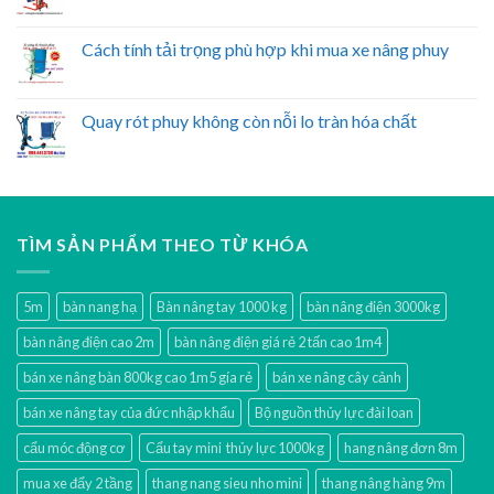
Cách tính tải trọng phù hợp khi mua xe nâng phuy
Quay rót phuy không còn nỗi lo tràn hóa chất
TÌM SẢN PHẨM THEO TỪ KHÓA
5m
bàn nang hạ
Bàn nâng tay 1000 kg
bàn nâng điện 3000kg
bàn nâng điện cao 2m
bàn nâng điện giá rẻ 2 tấn cao 1m4
bán xe nâng bàn 800kg cao 1m5 gía rẻ
bán xe nâng cây cảnh
bán xe nâng tay của đức nhập khẩu
Bộ nguồn thủy lực đài loan
cẩu móc động cơ
Cẩu tay mini thủy lực 1000kg
hang nâng đơn 8m
mua xe đẩy 2 tầng
thang nang sieu nho mini
thang nâng hàng 9m