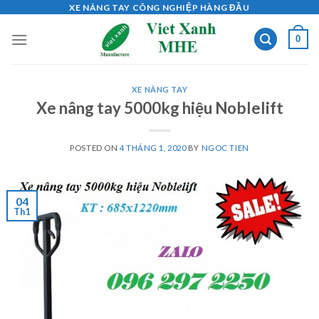
Skip
XE NÂNG TAY CÔNG NGHIỆP HÀNG ĐẦU
to
0
content
XE NÂNG TAY
Xe nâng tay 5000kg hiệu Noblelift
POSTED ON
4 THÁNG 1, 2020
BY
NGOC TIEN
04
Th1