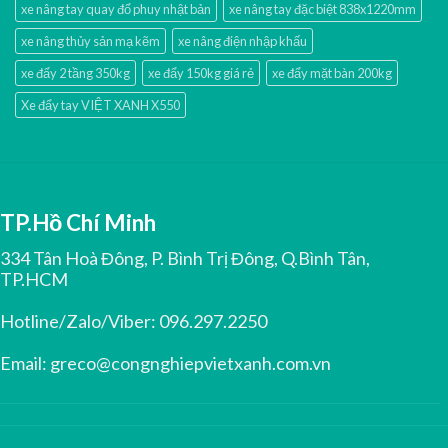
xe nâng tay quay đổ phuy nhật bản
xe nâng tay đặc biệt 838x1220mm
xe nâng thủy sản mạ kẽm
xe nâng điện nhập khấu
xe đẩy 2 tầng 350kg
xe đẩy 150kg giá rẻ
xe đẩy mặt bàn 200kg
Xe đẩy tay VIỆT XANH X550
TP.Hồ Chí Minh
334 Tân Hoà Đông, P. Bình Trị Đông, Q.Bình Tân,
TP.HCM
Hotline/Zalo/Viber:
096.297.2250
Email:
greco@congnghiepvietxanh.com.vn