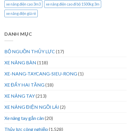
xe nâng điện cao 3m3
xe nâng điện cao đi bộ 1500kg 3m
xe nâng điện giá rẻ
DANH MỤC
BỘ NGUỒN THỦY LỰC
(17)
XE NÂNG BÀN
(118)
XE-NANG-TAYCANG-SIEU-RONG
(1)
XE ĐẨY HAI TẦNG
(18)
XE NÂNG TAY
(213)
XE NÂNG ĐIỆN NGỒI LÁI
(2)
Xe nâng tay gắn cân
(20)
Thủy lực công nghiệp
(1.528)