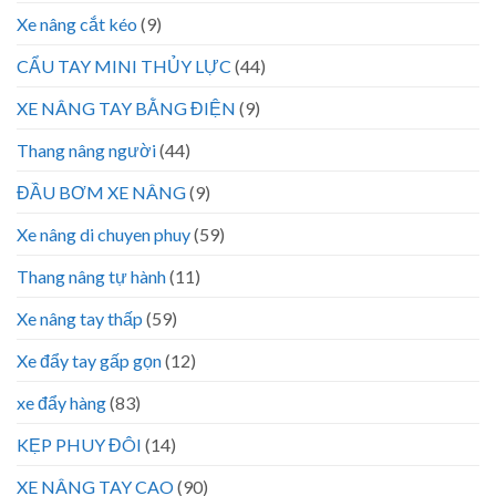
Xe nâng cắt kéo
(9)
CẨU TAY MINI THỦY LỰC
(44)
XE NÂNG TAY BẰNG ĐIỆN
(9)
Thang nâng người
(44)
ĐẦU BƠM XE NÂNG
(9)
Xe nâng di chuyen phuy
(59)
Thang nâng tự hành
(11)
Xe nâng tay thấp
(59)
Xe đẩy tay gấp gọn
(12)
xe đẩy hàng
(83)
KẸP PHUY ĐÔI
(14)
XE NÂNG TAY CAO
(90)