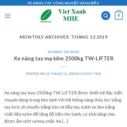
Skip
XE NÂNG TAY CÔNG NGHIỆP HÀNG ĐẦU
to
0
content
MONTHLY ARCHIVES:
THÁNG 12 2019
XE NÂNG TAY INOX
Xe nâng tay mạ kẽm 2500kg TW-LIFTER
POSTED ON
16 THÁNG 12, 2019
BY
NGOC TIEN
Xe nâng tay inox 2500kg TW-LIFTER được thiết kế đặc biệt
chuyên dùng trong kho lạnh Với hệ thống nâng thủy lực bằng
tay kích, di chuyển bằng kéo và đẩy tay, bánh xe làm bằng
chất liệu nylon để tăng độ bền cho bánh, có khả năng chịu
được ẩm ướt và hóa chất. Xe […]