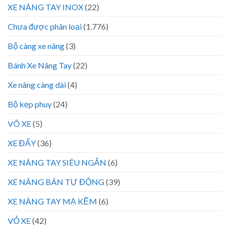
XE NÂNG TAY INOX
(22)
Chưa được phân loại
(1.776)
Bộ càng xe nâng
(3)
Bánh Xe Nâng Tay
(22)
Xe nâng càng dài
(4)
Bộ kẹp phuy
(24)
VÕ XE
(5)
XE ĐẨY
(36)
XE NÂNG TAY SIÊU NGẮN
(6)
XE NÂNG BÁN TỰ ĐỘNG
(39)
XE NÂNG TAY MẠ KẼM
(6)
VỎ XE
(42)