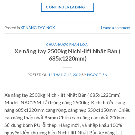
CONTINUE READING
→
Posted in
XE NÂNG TAY INOX
Leave a comment
CHƯA ĐƯỢC PHÂN LOẠI
Xe nâng tay 2500kg Nichi-lift Nhật Bản (
685x1220mm)
POSTED ON
14 THÁNG 12, 2019
BY
NGOC TIEN
Xe nâng tay 2500kg Nichi-lift Nhật Bản ( 685x1220mm)
Model: NAC25M Tải trọng nâng 2500kg Kích thước càng
nâng 685x1220mm càng rộng, càng hẹp 550x1150mm Chiều
cao nâng thấp nhất 85mm Chiều cao nâng cao nhất 200mm
Sử dụng bánh PU lỗi thép Hàng mới , và nhập khẩu 100%
nguyên kiện, thương hiệu Nichi-lift Nhật Bản Xe nâng […]