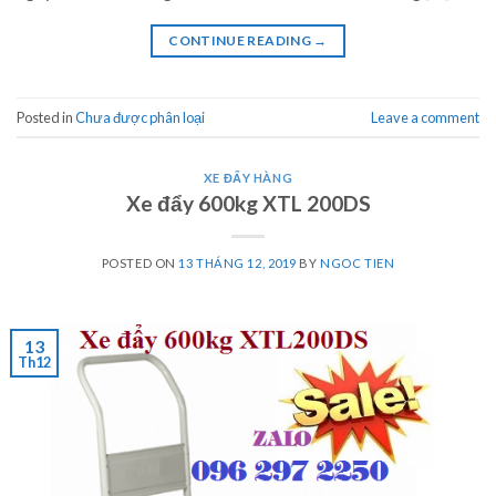
CONTINUE READING
→
Posted in
Chưa được phân loại
Leave a comment
XE ĐẨY HÀNG
Xe đẩy 600kg XTL 200DS
POSTED ON
13 THÁNG 12, 2019
BY
NGOC TIEN
13
Th12