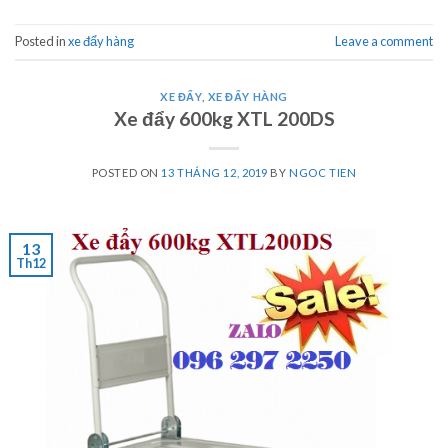
Posted in
xe đẩy hàng
Leave a comment
XE ĐẨY
,
XE ĐẨY HÀNG
Xe đẩy 600kg XTL 200DS
POSTED ON
13 THÁNG 12, 2019
BY
NGOC TIEN
13
Th12