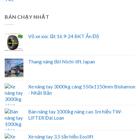
BÁN CHẠY NHẤT
Vỏ xe xúc lật 16.9-24 BKT Ấn Độ
Thang nâng đôi Nichi-lift Japan
Xe nâng tay 3000kg càng 550x1150mm Bishamon
- Nhật Bản
Bàn nâng tay 1000kg nâng cao 1m hiệu TW-
LIFTER Đài Loan
Xe nâng tay 3,5 tấn hiệu Eoslift