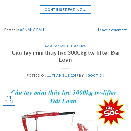
CONTINUE READING
→
Posted in
XE NÂNG BÀN
Leave a comment
CẨU TAY MINI THỦY LỰC
Cẩu tay mini thủy lực 3000kg tw-lifter Đài
Loan
POSTED ON
11 THÁNG 12, 2019
BY
NGOC TIEN
11
Th12