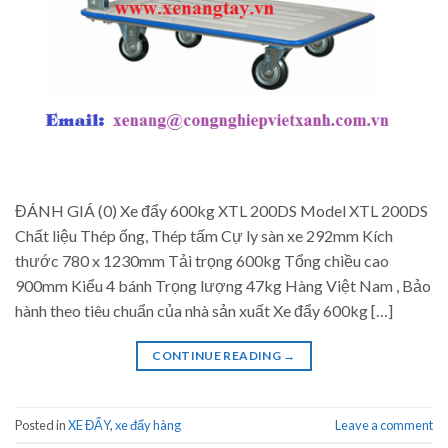
ĐÁNH GIÁ (0) Xe đẩy 600kg XTL 200DS Model XTL 200DS
Chất liệu Thép ống, Thép tấm Cự ly sàn xe 292mm Kích
thước 780 x 1230mm Tải trọng 600kg Tổng chiều cao
900mm Kiểu 4 bánh Trọng lượng 47kg Hàng Việt Nam , Bảo
hành theo tiêu chuẩn của nhà sản xuất Xe đẩy 600kg […]
CONTINUE READING
→
Posted in
XE ĐẨY
,
xe đẩy hàng
Leave a comment