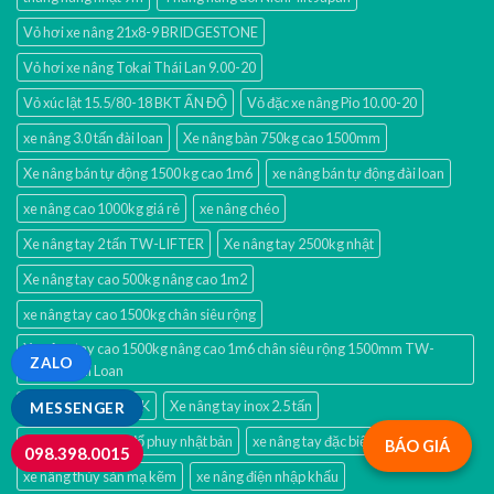
Vỏ hơi xe nâng 21x8-9 BRIDGESTONE
Vỏ hơi xe nâng Tokai Thái Lan 9.00-20
Vỏ xúc lật 15.5/80-18 BKT ẤN ĐỘ
Vỏ đặc xe nâng Pio 10.00-20
xe nâng 3.0 tấn đài loan
Xe nâng bàn 750kg cao 1500mm
Xe nâng bán tự động 1500 kg cao 1m6
xe nâng bán tự động đài loan
xe nâng cao 1000kg giá rẻ
xe nâng chéo
Xe nâng tay 2 tấn TW-LIFTER
Xe nâng tay 2500kg nhật
Xe nâng tay cao 500kg nâng cao 1m2
xe nâng tay cao 1500kg chân siêu rộng
Xe nâng tay cao 1500kg nâng cao 1m6 chân siêu rộng 1500mm TW-
ZALO
LIFTER Đài Loan
Xe nâng tay cao OPK
Xe nâng tay inox 2.5 tấn
MESSENGER
xe nâng tay quay đổ phuy nhật bản
xe nâng tay đặc biệt 838x1220mm
BÁO GIÁ
098.398.0015
xe nâng thủy sản mạ kẽm
xe nâng điện nhập khấu