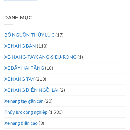
DANH MỤC
BỘ NGUỒN THỦY LỰC
(17)
XE NÂNG BÀN
(118)
XE-NANG-TAYCANG-SIEU-RONG
(1)
XE ĐẨY HAI TẦNG
(18)
XE NÂNG TAY
(213)
XE NÂNG ĐIỆN NGỒI LÁI
(2)
Xe nâng tay gắn cân
(20)
Thủy lực công nghiệp
(1.530)
Xe nâng điện cao
(3)