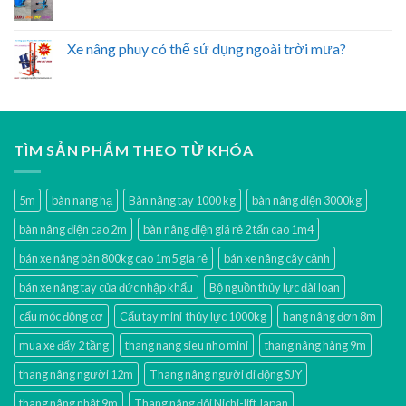
Xe nâng phuy có thể sử dụng ngoài trời mưa?
TÌM SẢN PHẨM THEO TỪ KHÓA
5m
bàn nang hạ
Bàn nâng tay 1000 kg
bàn nâng điện 3000kg
bàn nâng điện cao 2m
bàn nâng điện giá rẻ 2 tấn cao 1m4
bán xe nâng bàn 800kg cao 1m5 gía rẻ
bán xe nâng cây cảnh
bán xe nâng tay của đức nhập khẩu
Bộ nguồn thủy lực đài loan
cẩu móc động cơ
Cẩu tay mini thủy lực 1000kg
hang nâng đơn 8m
mua xe đẩy 2 tầng
thang nang sieu nho mini
thang nâng hàng 9m
thang nâng người 12m
Thang nâng người di động SJY
thang nâng nhật 9m
Thang nâng đôi Nichi-lift Japan