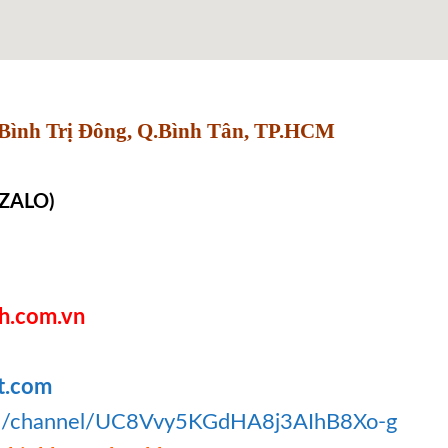
Bình Trị Đông, Q.Bình Tân, TP.HCM
 ZALO)
h.com.vn
t.com
om/channel/UC8Vvy5KGdHA8j3AIhB8Xo-g