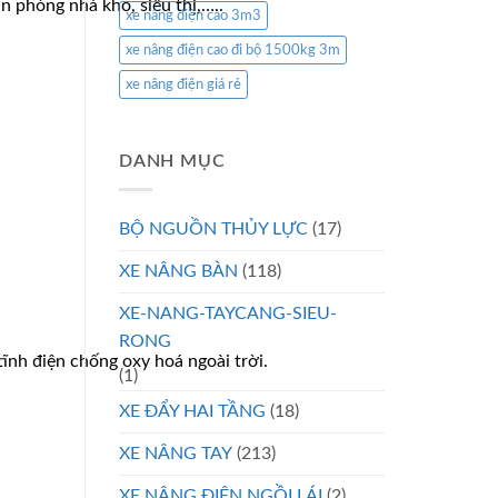
 phòng nhà kho, siêu thị,…..
xe nâng điện cao 3m3
xe nâng điện cao đi bộ 1500kg 3m
xe nâng điện giá rẻ
DANH MỤC
BỘ NGUỒN THỦY LỰC
(17)
XE NÂNG BÀN
(118)
XE-NANG-TAYCANG-SIEU-
RONG
ĩnh điện chống oxy hoá ngoài trời.
(1)
XE ĐẨY HAI TẦNG
(18)
XE NÂNG TAY
(213)
XE NÂNG ĐIỆN NGỒI LÁI
(2)