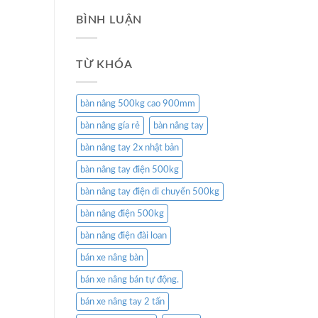
BÌNH LUẬN
TỪ KHÓA
bàn nâng 500kg cao 900mm
bàn nâng gía rẻ
bàn nâng tay
bàn nâng tay 2x nhật bản
bàn nâng tay điện 500kg
bàn nâng tay điện di chuyển 500kg
bàn nâng điện 500kg
bàn nâng điện đài loan
bán xe nâng bàn
bán xe nâng bán tự động.
bán xe nâng tay 2 tấn