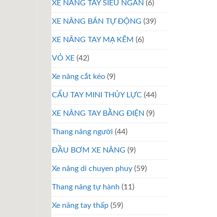
XE NÂNG TAY SIÊU NGẮN
(6)
XE NÂNG BÁN TỰ ĐỘNG
(39)
XE NÂNG TAY MẠ KẼM
(6)
VỎ XE
(42)
Xe nâng cắt kéo
(9)
CẨU TAY MINI THỦY LỰC
(44)
XE NÂNG TAY BẰNG ĐIỆN
(9)
Thang nâng người
(44)
ĐẦU BƠM XE NÂNG
(9)
Xe nâng di chuyen phuy
(59)
Thang nâng tự hành
(11)
Xe nâng tay thấp
(59)