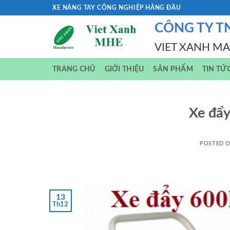
Skip
XE NÂNG TAY CÔNG NGHIỆP HÀNG ĐẦU
to
CÔNG TY T
content
VIET XANH M
TRANG CHỦ
GIỚI THIỆU
SẢN PHẨM
TIN TỨ
Xe đẩ
POSTED 
13
Th12