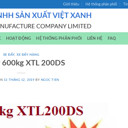
Giới thiệu
Hệ thống phân phối
Ti
NHH SẢN XUẤT VIỆT XANH
ANUFACTURE COMPANY LIMITED
C
HOẠT ĐỘNG
HỆ THỐNG PHÂN PHỐI
LIÊN HỆ
FAQ
XE ĐẨY
,
XE ĐẨY HÀNG
y 600kg XTL 200DS
ON
13 THÁNG 12, 2019
BY
NGOC TIEN