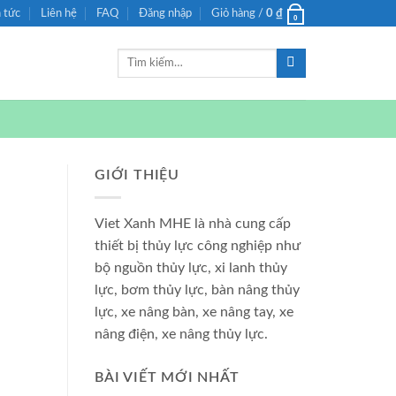
n tức
Liên hệ
FAQ
Đăng nhập
Giỏ hàng /
0
₫
0
Tìm
kiếm:
GIỚI THIỆU
Viet Xanh MHE là nhà cung cấp
thiết bị thủy lực công nghiệp như
bộ nguồn thủy lực, xi lanh thủy
lực, bơm thủy lực, bàn nâng thủy
lực, xe nâng bàn, xe nâng tay, xe
nâng điện, xe nâng thủy lực.
BÀI VIẾT MỚI NHẤT