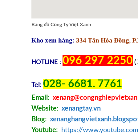
Bảng đồ Công Ty Việt Xanh
Kho xem hàng:
334 Tân Hòa Đông, P.
096 297 2250
HOTLINE :
(
028- 6681. 7761
Tel:
Email:
xenang@congnghiepvietxan
Website:
xenangtay.vn
Blog:
xenanghangvietxanh.blogspo
Youtube:
https://www.youtube.c