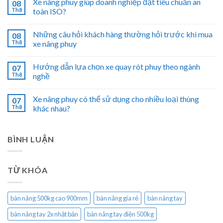
Xe nâng phuy giúp doanh nghiệp đạt tiêu chuẩn an
08
Th8
toàn ISO?
Những câu hỏi khách hàng thường hỏi trước khi mua
08
Th8
xe nâng phuy
Hướng dẫn lựa chọn xe quay rót phuy theo ngành
07
Th8
nghề
Xe nâng phuy có thể sử dụng cho nhiều loại thùng
07
Th8
khác nhau?
BÌNH LUẬN
TỪ KHÓA
bàn nâng 500kg cao 900mm
bàn nâng gía rẻ
bàn nâng tay
bàn nâng tay 2x nhật bản
bàn nâng tay điện 500kg