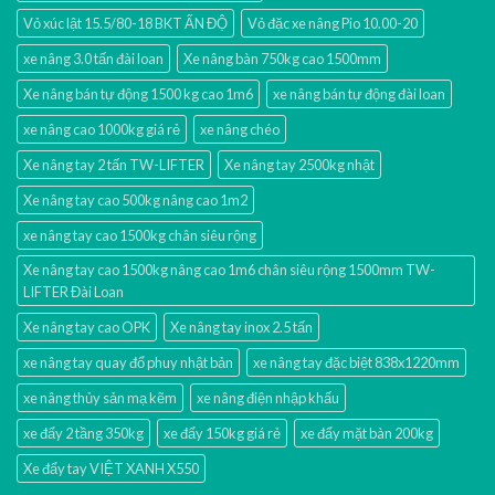
Vỏ xúc lật 15.5/80-18 BKT ẤN ĐỘ
Vỏ đặc xe nâng Pio 10.00-20
xe nâng 3.0 tấn đài loan
Xe nâng bàn 750kg cao 1500mm
Xe nâng bán tự động 1500 kg cao 1m6
xe nâng bán tự động đài loan
xe nâng cao 1000kg giá rẻ
xe nâng chéo
Xe nâng tay 2 tấn TW-LIFTER
Xe nâng tay 2500kg nhật
Xe nâng tay cao 500kg nâng cao 1m2
xe nâng tay cao 1500kg chân siêu rộng
Xe nâng tay cao 1500kg nâng cao 1m6 chân siêu rộng 1500mm TW-
LIFTER Đài Loan
Xe nâng tay cao OPK
Xe nâng tay inox 2.5 tấn
xe nâng tay quay đổ phuy nhật bản
xe nâng tay đặc biệt 838x1220mm
xe nâng thủy sản mạ kẽm
xe nâng điện nhập khấu
xe đẩy 2 tầng 350kg
xe đẩy 150kg giá rẻ
xe đẩy mặt bàn 200kg
Xe đẩy tay VIỆT XANH X550