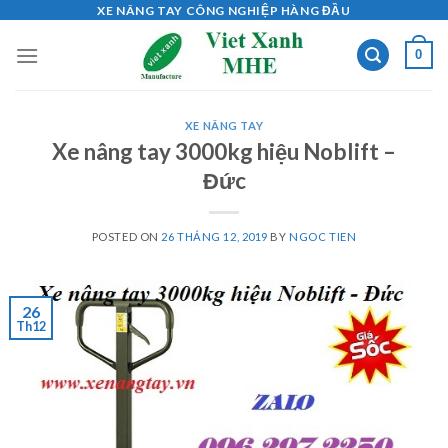
Skip
XE NÂNG TAY CÔNG NGHIỆP HÀNG ĐẦU
to
0
content
XE NÂNG TAY
Xe nâng tay 3000kg hiệu Noblift –
Đức
POSTED ON
26 THÁNG 12, 2019
BY
NGOC TIEN
26
Th12