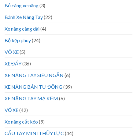
Bộ càng xe nâng
(3)
Bánh Xe Nâng Tay
(22)
Xe nâng càng dài
(4)
Bộ kẹp phuy
(24)
VÕ XE
(5)
XE ĐẨY
(36)
XE NÂNG TAY SIÊU NGẮN
(6)
XE NÂNG BÁN TỰ ĐỘNG
(39)
XE NÂNG TAY MẠ KẼM
(6)
VỎ XE
(42)
Xe nâng cắt kéo
(9)
CẨU TAY MINI THỦY LỰC
(44)