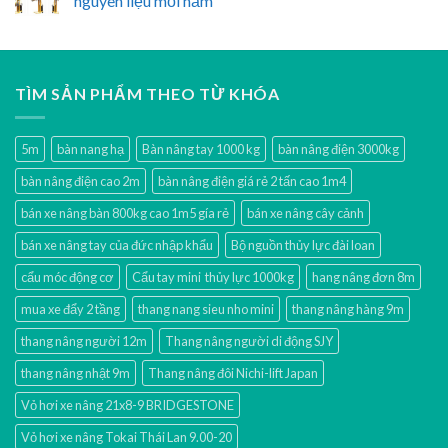
nguyên liệu mỗi năm
TÌM SẢN PHẨM THEO TỪ KHÓA
5m
bàn nang hạ
Bàn nâng tay 1000 kg
bàn nâng điện 3000kg
bàn nâng điện cao 2m
bàn nâng điện giá rẻ 2 tấn cao 1m4
bán xe nâng bàn 800kg cao 1m5 gía rẻ
bán xe nâng cây cảnh
bán xe nâng tay của đức nhập khẩu
Bộ nguồn thủy lực đài loan
cẩu móc động cơ
Cẩu tay mini thủy lực 1000kg
hang nâng đơn 8m
mua xe đẩy 2 tầng
thang nang sieu nho mini
thang nâng hàng 9m
thang nâng người 12m
Thang nâng người di động SJY
thang nâng nhật 9m
Thang nâng đôi Nichi-lift Japan
Vỏ hơi xe nâng 21x8-9 BRIDGESTONE
Vỏ hơi xe nâng Tokai Thái Lan 9.00-20