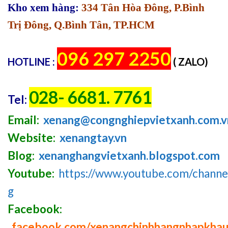
Kho xem hàng:
334 Tân Hòa Đông, P.Bình
Trị Đông, Q.Bình Tân, TP.HCM
096 297 2250
HOTLINE :
( ZALO)
028- 6681. 7761
Tel:
Email:
xenang@congnghiepvietxanh.com.v
Website:
xenangtay.vn
Blog:
xenanghangvietxanh.blogspot.com
Youtube:
https://www.youtube.com/chan
g
Facebook:
facebook.com/xenangchinhhangnhapkha