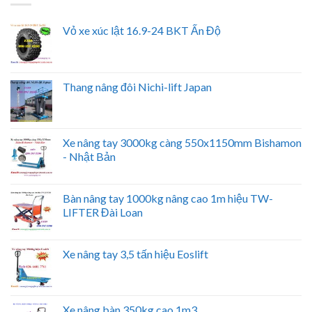
Vỏ xe xúc lật 16.9-24 BKT Ấn Độ
Thang nâng đôi Nichi-lift Japan
Xe nâng tay 3000kg càng 550x1150mm Bishamon
- Nhật Bản
Bàn nâng tay 1000kg nâng cao 1m hiệu TW-
LIFTER Đài Loan
Xe nâng tay 3,5 tấn hiệu Eoslift
Xe nâng bàn 350kg cao 1m3