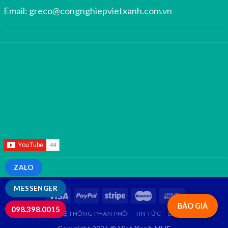
Email:
greco@congnghiepvietxanh.com.vn
ZALO
MESSENGER
BÁO GIÁ
098.398.0015
GIỚI THIỆU
HỆ THỐNG PHÂN PHỐI
TIN TỨC
LIÊN HỆ
FAQ