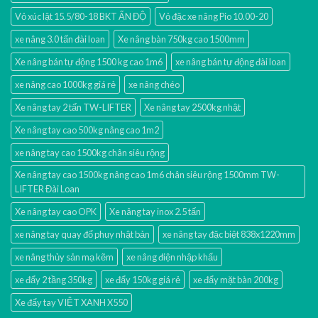
Vỏ xúc lật 15.5/80-18 BKT ẤN ĐỘ
Vỏ đặc xe nâng Pio 10.00-20
xe nâng 3.0 tấn đài loan
Xe nâng bàn 750kg cao 1500mm
Xe nâng bán tự động 1500 kg cao 1m6
xe nâng bán tự động đài loan
xe nâng cao 1000kg giá rẻ
xe nâng chéo
Xe nâng tay 2 tấn TW-LIFTER
Xe nâng tay 2500kg nhật
Xe nâng tay cao 500kg nâng cao 1m2
xe nâng tay cao 1500kg chân siêu rộng
Xe nâng tay cao 1500kg nâng cao 1m6 chân siêu rộng 1500mm TW-
LIFTER Đài Loan
Xe nâng tay cao OPK
Xe nâng tay inox 2.5 tấn
xe nâng tay quay đổ phuy nhật bản
xe nâng tay đặc biệt 838x1220mm
xe nâng thủy sản mạ kẽm
xe nâng điện nhập khấu
xe đẩy 2 tầng 350kg
xe đẩy 150kg giá rẻ
xe đẩy mặt bàn 200kg
Xe đẩy tay VIỆT XANH X550