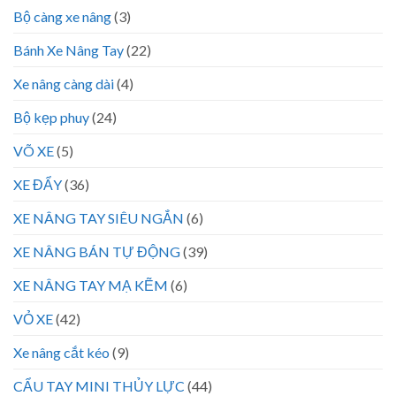
Bộ càng xe nâng
(3)
Bánh Xe Nâng Tay
(22)
Xe nâng càng dài
(4)
Bộ kẹp phuy
(24)
VÕ XE
(5)
XE ĐẨY
(36)
XE NÂNG TAY SIÊU NGẮN
(6)
XE NÂNG BÁN TỰ ĐỘNG
(39)
XE NÂNG TAY MẠ KẼM
(6)
VỎ XE
(42)
Xe nâng cắt kéo
(9)
CẨU TAY MINI THỦY LỰC
(44)