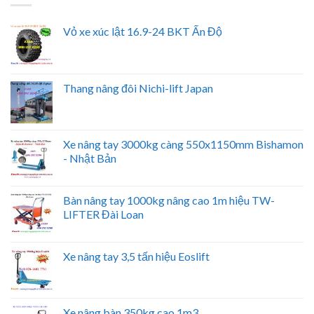
Vỏ xe xúc lật 16.9-24 BKT Ấn Độ
Thang nâng đôi Nichi-lift Japan
Xe nâng tay 3000kg càng 550x1150mm Bishamon
- Nhật Bản
Bàn nâng tay 1000kg nâng cao 1m hiệu TW-
LIFTER Đài Loan
Xe nâng tay 3,5 tấn hiệu Eoslift
Xe nâng bàn 350kg cao 1m3