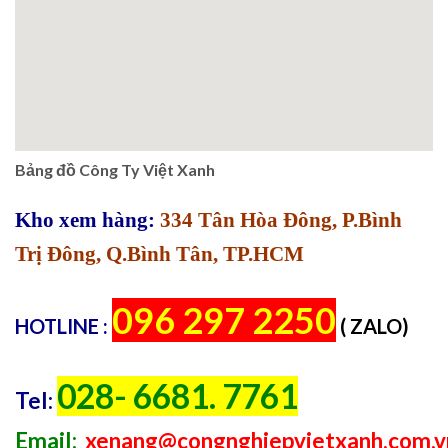
Bảng đồ Công Ty Việt Xanh
Kho xem hàng:
334 Tân Hòa Đông, P.Bình
Trị Đông, Q.Bình Tân, TP.HCM
096 297 2250
HOTLINE :
( ZALO)
028- 6681. 7761
Tel:
Email:
xenang@congnghiepvietxanh.com.v