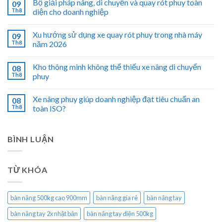
Bộ giải pháp nâng, di chuyển và quay rót phuy toàn
09
Th8
diện cho doanh nghiệp
Xu hướng sử dụng xe quay rót phuy trong nhà máy
09
Th8
năm 2026
Kho thông minh không thể thiếu xe nâng di chuyển
08
Th8
phuy
Xe nâng phuy giúp doanh nghiệp đạt tiêu chuẩn an
08
Th8
toàn ISO?
BÌNH LUẬN
TỪ KHÓA
bàn nâng 500kg cao 900mm
bàn nâng gía rẻ
bàn nâng tay
bàn nâng tay 2x nhật bản
bàn nâng tay điện 500kg