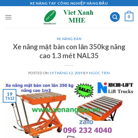
Skip
XE NÂNG TAY CÔNG NGHIỆP HÀNG ĐẦU
to
0
content
XE NÂNG BÀN
Xe nâng mặt bàn con lăn 350kg nâng
cao 1.3 mét NAL35
POSTED ON
19 THÁNG 12, 2019
BY
NGOC TIEN
19
Th12