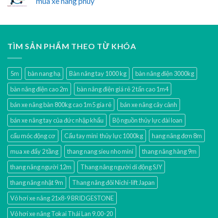
mua xe nâng phuy
TÌM SẢN PHẨM THEO TỪ KHÓA
5m
bàn nang hạ
Bàn nâng tay 1000 kg
bàn nâng điện 3000kg
bàn nâng điện cao 2m
bàn nâng điện giá rẻ 2 tấn cao 1m4
bán xe nâng bàn 800kg cao 1m5 gía rẻ
bán xe nâng cây cảnh
bán xe nâng tay của đức nhập khẩu
Bộ nguồn thủy lực đài loan
cẩu móc động cơ
Cẩu tay mini thủy lực 1000kg
hang nâng đơn 8m
mua xe đẩy 2 tầng
thang nang sieu nho mini
thang nâng hàng 9m
thang nâng người 12m
Thang nâng người di động SJY
thang nâng nhật 9m
Thang nâng đôi Nichi-lift Japan
Vỏ hơi xe nâng 21x8-9 BRIDGESTONE
Vỏ hơi xe nâng Tokai Thái Lan 9.00-20