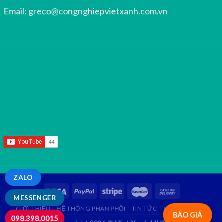
Email:
greco@congnghiepvietxanh.com.vn
ZALO
MESSENGER
GIỚI THIỆU
HỆ THỐNG PHÂN PHỐI
TIN TỨC
LIÊN HỆ
FAQ
BÁO GIÁ
098.398.0015