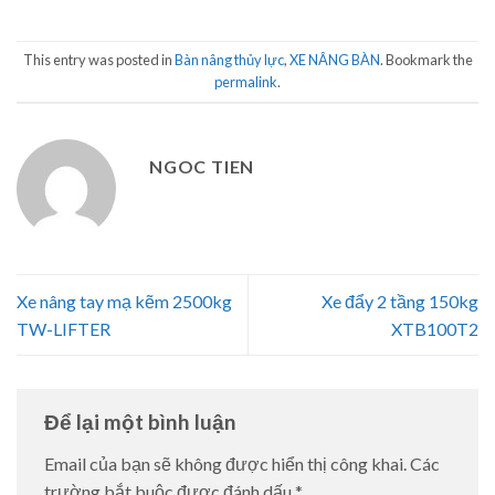
This entry was posted in
Bàn nâng thủy lực
,
XE NÂNG BÀN
. Bookmark the
permalink
.
NGOC TIEN
Xe nâng tay mạ kẽm 2500kg
Xe đẩy 2 tầng 150kg
TW-LIFTER
XTB100T2
Để lại một bình luận
Email của bạn sẽ không được hiển thị công khai.
Các
trường bắt buộc được đánh dấu
*