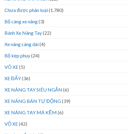
Chưa được phân loại
(1.780)
Bộ càng xe nâng
(3)
Bánh Xe Nâng Tay
(22)
Xe nâng càng dài
(4)
Bộ kẹp phuy
(24)
VÕ XE
(5)
XE ĐẨY
(36)
XE NÂNG TAY SIÊU NGẮN
(6)
XE NÂNG BÁN TỰ ĐỘNG
(39)
XE NÂNG TAY MẠ KẼM
(6)
VỎ XE
(42)