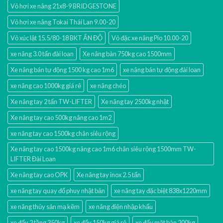
Vỏ hơi xe nâng 21x8-9 BRIDGESTONE
Vỏ hơi xe nâng Tokai Thái Lan 9.00-20
Vỏ xúc lật 15.5/80-18 BKT ẤN ĐỘ
Vỏ đặc xe nâng Pio 10.00-20
xe nâng 3.0 tấn đài loan
Xe nâng bàn 750kg cao 1500mm
Xe nâng bán tự động 1500 kg cao 1m6
xe nâng bán tự động đài loan
xe nâng cao 1000kg giá rẻ
xe nâng chéo
Xe nâng tay 2 tấn TW-LIFTER
Xe nâng tay 2500kg nhật
Xe nâng tay cao 500kg nâng cao 1m2
xe nâng tay cao 1500kg chân siêu rộng
Xe nâng tay cao 1500kg nâng cao 1m6 chân siêu rộng 1500mm TW-
LIFTER Đài Loan
Xe nâng tay cao OPK
Xe nâng tay inox 2.5 tấn
xe nâng tay quay đổ phuy nhật bản
xe nâng tay đặc biệt 838x1220mm
xe nâng thủy sản mạ kẽm
xe nâng điện nhập khấu
xe đẩy 2 tầng 350kg
xe đẩy 150kg giá rẻ
xe đẩy mặt bàn 200kg