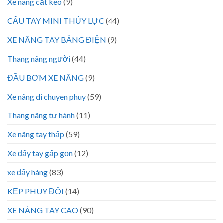
Xe nâng cắt kéo
(9)
CẨU TAY MINI THỦY LỰC
(44)
XE NÂNG TAY BẰNG ĐIỆN
(9)
Thang nâng người
(44)
ĐẦU BƠM XE NÂNG
(9)
Xe nâng di chuyen phuy
(59)
Thang nâng tự hành
(11)
Xe nâng tay thấp
(59)
Xe đẩy tay gấp gọn
(12)
xe đẩy hàng
(83)
KẸP PHUY ĐÔI
(14)
XE NÂNG TAY CAO
(90)