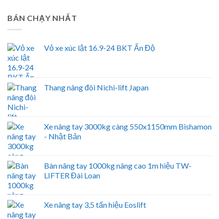
BÁN CHẠY NHẤT
Vỏ xe xúc lật 16.9-24 BKT Ấn Độ
Thang nâng đôi Nichi-lift Japan
Xe nâng tay 3000kg càng 550x1150mm Bishamon
- Nhật Bản
Bàn nâng tay 1000kg nâng cao 1m hiệu TW-
LIFTER Đài Loan
Xe nâng tay 3,5 tấn hiệu Eoslift