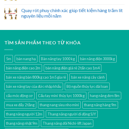
Quay rót phuy chính xác giúp tiết kiệm hàng trăm lít
nguyên liệu mỗi năm
TÌM SẢN PHẨM THEO TỪ KHÓA
5m
bàn nang hạ
Bàn nâng tay 1000 kg
bàn nâng điện 3000kg
bàn nâng điện cao 2m
bàn nâng điện giá rẻ 2 tấn cao 1m4
bán xe nâng bàn 800kg cao 1m5 gía rẻ
bán xe nâng cây cảnh
bán xe nâng tay của đức nhập khẩu
Bộ nguồn thủy lực đài loan
cẩu móc động cơ
Cẩu tay mini thủy lực 1000kg
hang nâng đơn 8m
mua xe đẩy 2 tầng
thang nang sieu nho mini
thang nâng hàng 9m
thang nâng người 12m
Thang nâng người di động SJY
thang nâng nhật 9m
Thang nâng đôi Nichi-lift Japan