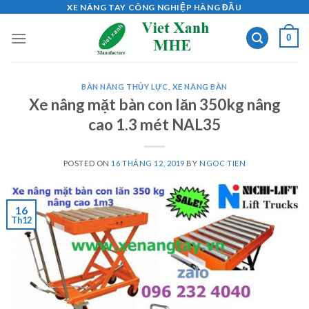
Skip
XE NÂNG TAY CÔNG NGHIỆP HÀNG ĐẦU
to
0
content
BÀN NÂNG THỦY LỰC
,
XE NÂNG BÀN
Xe nâng mặt bàn con lăn 350kg nâng
cao 1.3 mét NAL35
POSTED ON
16 THÁNG 12, 2019
BY
NGOC TIEN
16
Th12