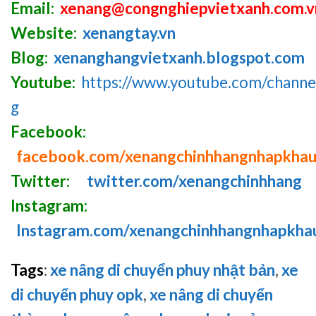
Email:
xenang@congnghiepvietxanh.com.v
Website:
xenangtay.vn
Blog:
xenanghangvietxanh.blogspot.com
Youtube:
https://www.youtube.com/chan
g
Facebook:
facebook.com/xenangchinhhangnhapkha
Twitter:
twitter.com/xenangchinhhang
Instagram:
Instagram.com/xenangchinhhangnhapkha
Tags
:
xe nâng di chuyển phuy nhật bản
,
xe
di chuyển phuy opk
,
xe nâng di chuyển