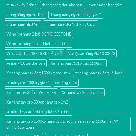
mua xe đẩy 2 tầng
thang nang sieu nho mini
thang nâng hàng 9m
thang nâng người 12m
Thang nâng người di động SJY
thang nâng nhật 9m
Thang nâng đôi Nichi-lift Japan
Vỏ hơi xe nâng 21x8-9 BRIDGESTONE
Vỏ hơi xe nâng Tokai Thái Lan 9.00-20
Vỏ xúc lật 15.5/80-18 BKT ẤN ĐỘ
Vỏ đặc xe nâng Pio 10.00-20
xe nâng 3.0 tấn đài loan
Xe nâng bàn 750kg cao 1500mm
Xe nâng bán tự động 1500 kg cao 1m6
xe nâng bán tự động đài loan
xe nâng cao 1000kg giá rẻ
xe nâng chéo
Xe nâng tay 2 tấn TW-LIFTER
Xe nâng tay 2500kg nhật
Xe nâng tay cao 500kg nâng cao 1m2
xe nâng tay cao 1500kg chân siêu rộng
Xe nâng tay cao 1500kg nâng cao 1m6 chân siêu rộng 1500mm TW-
LIFTER Đài Loan