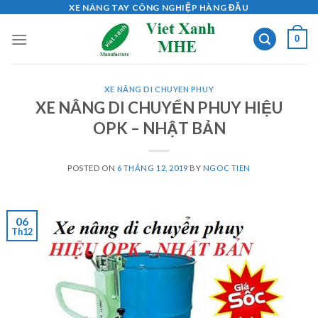
Skip
XE NÂNG TAY CÔNG NGHIỆP HÀNG ĐẦU
to
0
content
XE NÂNG DI CHUYEN PHUY
XE NÂNG DI CHUYỂN PHUY HIỆU
OPK – NHẬT BẢN
POSTED ON
6 THÁNG 12, 2019
BY
NGOC TIEN
06
Th12