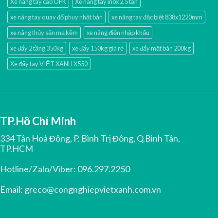
Xe nâng tay cao OPK
Xe nâng tay inox 2.5 tấn
xe nâng tay quay đổ phuy nhật bản
xe nâng tay đặc biệt 838x1220mm
xe nâng thủy sản mạ kẽm
xe nâng điện nhập khấu
xe đẩy 2 tầng 350kg
xe đẩy 150kg giá rẻ
xe đẩy mặt bàn 200kg
Xe đẩy tay VIỆT XANH X550
TP.Hồ Chí Minh
334 Tân Hoà Đông, P. Bình Trị Đông, Q.Bình Tân,
TP.HCM
Hotline/Zalo/Viber:
096.297.2250
Email:
greco@congnghiepvietxanh.com.vn