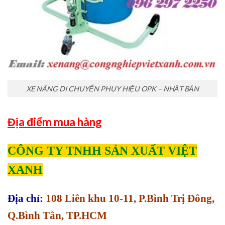
XE NÂNG DI CHUYỂN PHUY HIỆU OPK – NHẬT BẢN
Địa điểm mua hàng
CÔNG TY TNHH SẢN XUẤT VIỆT
XANH
Địa chỉ:
108 Liên khu 10-11, P.Bình Trị Đông,
Q.Bình Tân, TP.HCM