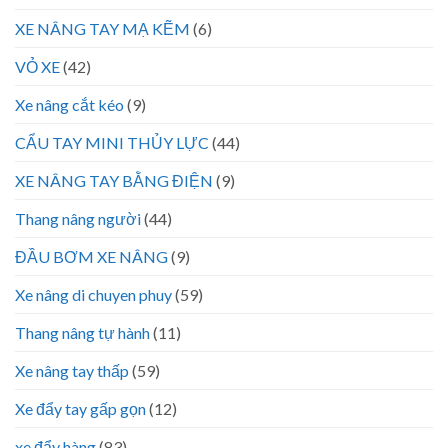
XE NÂNG TAY MẠ KẼM
(6)
VỎ XE
(42)
Xe nâng cắt kéo
(9)
CẨU TAY MINI THỦY LỰC
(44)
XE NÂNG TAY BẰNG ĐIỆN
(9)
Thang nâng người
(44)
ĐẦU BƠM XE NÂNG
(9)
Xe nâng di chuyen phuy
(59)
Thang nâng tự hành
(11)
Xe nâng tay thấp
(59)
Xe đẩy tay gấp gọn
(12)
xe đẩy hàng
(83)