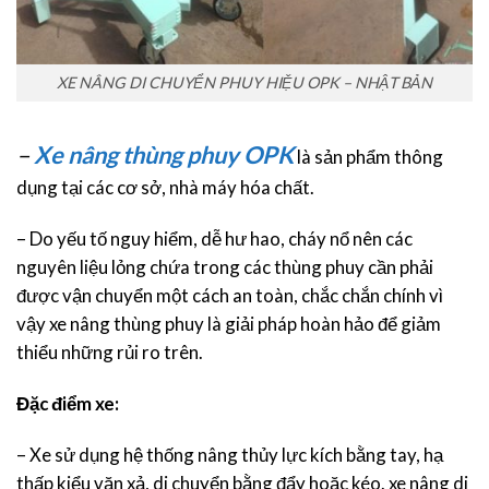
XE NÂNG DI CHUYỂN PHUY HIỆU OPK – NHẬT BẢN
–
Xe nâng thùng phuy OPK
là sản phẩm thông
dụng tại các cơ sở, nhà máy hóa chất.
– Do yếu tố nguy hiểm, dễ hư hao, cháy nổ nên các
nguyên liệu lỏng chứa trong các thùng phuy cần phải
được vận chuyển một cách an toàn, chắc chắn chính vì
vậy xe nâng thùng phuy là giải pháp hoàn hảo để giảm
thiểu những rủi ro trên.
Đặc điểm xe:
– Xe sử dụng hệ thống nâng thủy lực kích bằng tay, hạ
thấp kiểu vặn xả, di chuyển bằng đẩy hoặc kéo. xe nâng di