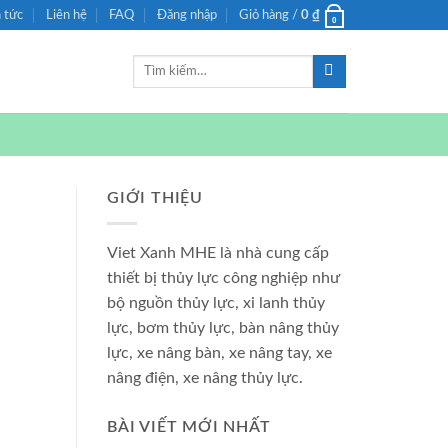
n tức
Liên hệ
FAQ
Đăng nhập
Giỏ hàng /
0
₫
0
Tìm
kiếm:
GIỚI THIỆU
Viet Xanh MHE là nhà cung cấp
thiết bị thủy lực công nghiệp như
bộ nguồn thủy lực, xi lanh thủy
lực, bơm thủy lực, bàn nâng thủy
lực, xe nâng bàn, xe nâng tay, xe
nâng điện, xe nâng thủy lực.
BÀI VIẾT MỚI NHẤT