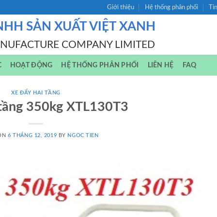
Giới thiệu
Hệ thống phân phối
Ti
NHH SẢN XUẤT VIỆT XANH
ANUFACTURE COMPANY LIMITED
C
HOẠT ĐỘNG
HỆ THỐNG PHÂN PHỐI
LIÊN HỆ
FAQ
XE ĐẨY HAI TẦNG
 tầng 350kg XTL130T3
 ON
6 THÁNG 12, 2019
BY
NGOC TIEN