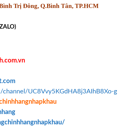
Bình Trị Đông, Q.Bình Tân, TP.HCM
 ZALO)
h.com.vn
t.com
om/channel/UC8Vvy5KGdHA8j3AIhB8Xo-g
chinhhangnhapkhau
hhang
ngchinhhangnhapkhau/