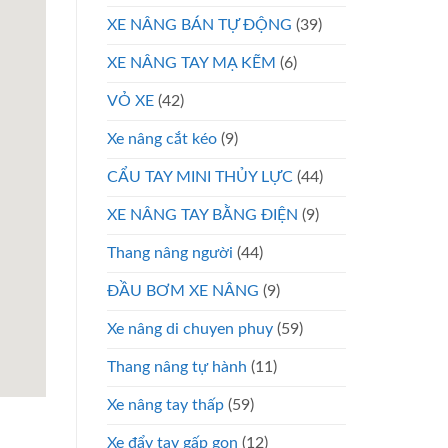
XE NÂNG BÁN TỰ ĐỘNG
(39)
XE NÂNG TAY MẠ KẼM
(6)
VỎ XE
(42)
Xe nâng cắt kéo
(9)
CẨU TAY MINI THỦY LỰC
(44)
XE NÂNG TAY BẰNG ĐIỆN
(9)
Thang nâng người
(44)
ĐẦU BƠM XE NÂNG
(9)
Xe nâng di chuyen phuy
(59)
Thang nâng tự hành
(11)
Xe nâng tay thấp
(59)
Xe đẩy tay gấp gọn
(12)