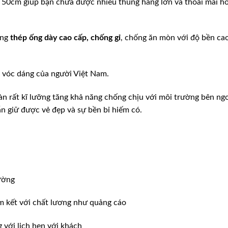
là 50cm giúp bạn chứa được nhiều thùng hàng lớn và thoải mái h
ằng
thép ống dày cao cấp, chống gỉ
, chống ăn mòn với độ bền cao
i vóc dáng của người Việt Nam.
àn rất kĩ lưỡng tăng khả năng chống chịu với môi trường bên ngo
n giữ được vẻ đẹp và sự bền bỉ hiếm có.
ường
m kết với chất lương như quảng cáo
ới lịch hẹn với khách