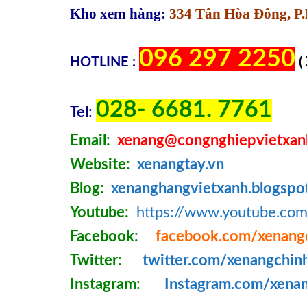
Kho xem hàng:
334 Tân Hòa Đông, P.
096 297 2250
HOTLINE :
(
028- 6681. 7761
Tel:
Email:
xenang@congnghiepvietxan
Website:
xenangtay.vn
Blog:
xenanghangvietxanh.blogspo
Youtube:
https://www.youtube.c
Facebook:
facebook.com/xenang
Twitter:
twitter.com/xenangchin
Instagram:
Instagram.com/xena