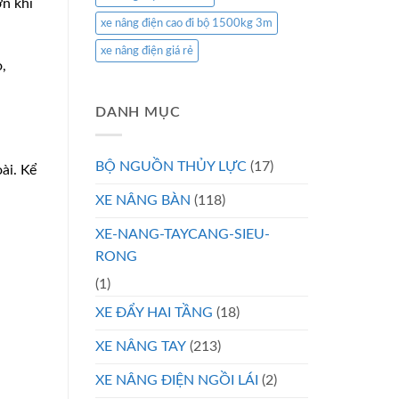
ơn khi
xe nâng điện cao đi bộ 1500kg 3m
xe nâng điện giá rẻ
,
DANH MỤC
BỘ NGUỒN THỦY LỰC
(17)
ài. Kể
XE NÂNG BÀN
(118)
XE-NANG-TAYCANG-SIEU-
RONG
(1)
XE ĐẨY HAI TẦNG
(18)
XE NÂNG TAY
(213)
XE NÂNG ĐIỆN NGỒI LÁI
(2)