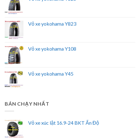
Vỏ xe yokohama Y823
Vỏ xe yokohama Y108
Vỏ xe yokohama Y45
BÁN CHẠY NHẤT
Vỏ xe xúc lật 16.9-24 BKT Ấn Độ