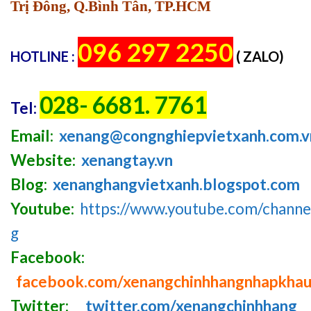
Trị Đông, Q.Bình Tân, TP.HCM
096 297 2250
HOTLINE :
( ZALO)
028- 6681. 7761
Tel:
Email:
xenang@congnghiepvietxanh.com.v
Website:
xenangtay.vn
Blog:
xenanghangvietxanh.blogspot.com
Youtube:
https://www.youtube.com/chan
g
Facebook:
facebook.com/xenangchinhhangnhapkha
Twitter:
twitter.com/xenangchinhhang