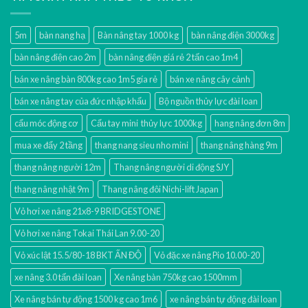
5m
bàn nang hạ
Bàn nâng tay 1000 kg
bàn nâng điện 3000kg
bàn nâng điện cao 2m
bàn nâng điện giá rẻ 2 tấn cao 1m4
bán xe nâng bàn 800kg cao 1m5 gía rẻ
bán xe nâng cây cảnh
bán xe nâng tay của đức nhập khẩu
Bộ nguồn thủy lực đài loan
cẩu móc động cơ
Cẩu tay mini thủy lực 1000kg
hang nâng đơn 8m
mua xe đẩy 2 tầng
thang nang sieu nho mini
thang nâng hàng 9m
thang nâng người 12m
Thang nâng người di động SJY
thang nâng nhật 9m
Thang nâng đôi Nichi-lift Japan
Vỏ hơi xe nâng 21x8-9 BRIDGESTONE
Vỏ hơi xe nâng Tokai Thái Lan 9.00-20
Vỏ xúc lật 15.5/80-18 BKT ẤN ĐỘ
Vỏ đặc xe nâng Pio 10.00-20
xe nâng 3.0 tấn đài loan
Xe nâng bàn 750kg cao 1500mm
Xe nâng bán tự động 1500 kg cao 1m6
xe nâng bán tự động đài loan