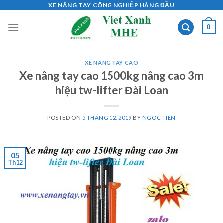
Skip
XE NÂNG TAY CÔNG NGHIỆP HÀNG ĐẦU
to
0
content
XE NÂNG TAY CAO
Xe nâng tay cao 1500kg nâng cao 3m
hiệu tw-lifter Đài Loan
POSTED ON
5 THÁNG 12, 2019
BY
NGOC TIEN
05
Th12