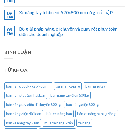
Th8
Xe nâng tay Ichiment 520x800mm có gì nổi bật?
09
Th8
Bộ giải pháp nâng, di chuyển và quay rót phuy toàn
09
Th8
diện cho doanh nghiệp
BÌNH LUẬN
TỪ KHÓA
bàn nâng 500kg cao 900mm
bàn nâng gía rẻ
bàn nâng tay
bàn nâng tay 2x nhật bản
bàn nâng tay điện 500kg
bàn nâng tay điện di chuyển 500kg
bàn nâng điện 500kg
bàn nâng điện đài loan
bán xe nâng bàn
bán xe nâng bán tự động.
bán xe nâng tay 2 tấn
mua xe nâng 2 tấn
xe nâng