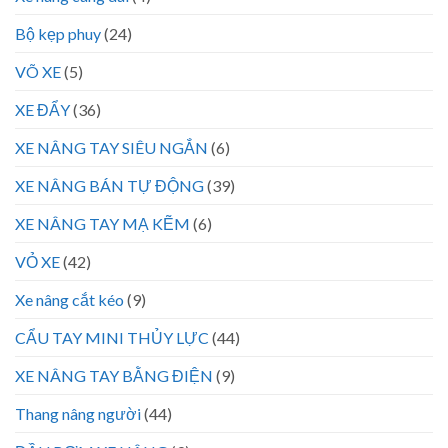
Bộ kẹp phuy
(24)
VÕ XE
(5)
XE ĐẨY
(36)
XE NÂNG TAY SIÊU NGẮN
(6)
XE NÂNG BÁN TỰ ĐỘNG
(39)
XE NÂNG TAY MẠ KẼM
(6)
VỎ XE
(42)
Xe nâng cắt kéo
(9)
CẨU TAY MINI THỦY LỰC
(44)
XE NÂNG TAY BẰNG ĐIỆN
(9)
Thang nâng người
(44)