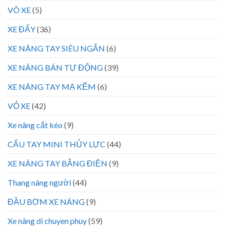
VÕ XE
(5)
XE ĐẨY
(36)
XE NÂNG TAY SIÊU NGẮN
(6)
XE NÂNG BÁN TỰ ĐỘNG
(39)
XE NÂNG TAY MẠ KẼM
(6)
VỎ XE
(42)
Xe nâng cắt kéo
(9)
CẨU TAY MINI THỦY LỰC
(44)
XE NÂNG TAY BẰNG ĐIỆN
(9)
Thang nâng người
(44)
ĐẦU BƠM XE NÂNG
(9)
Xe nâng di chuyen phuy
(59)