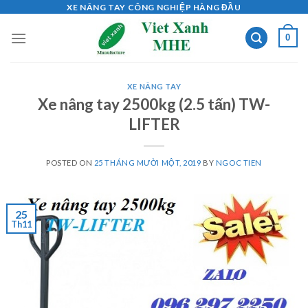
Skip
XE NÂNG TAY CÔNG NGHIỆP HÀNG ĐẦU
to
0
content
XE NÂNG TAY
Xe nâng tay 2500kg (2.5 tấn) TW-
LIFTER
POSTED ON
25 THÁNG MƯỜI MỘT, 2019
BY
NGOC TIEN
25
Th11