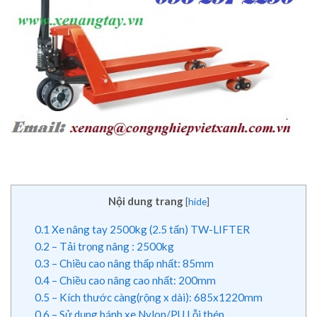
Nội dung trang
[
hide
]
0.1
Xe nâng tay 2500kg (2.5 tấn) TW-LIFTER
0.2
– Tải trọng nâng : 2500kg
0.3
– Chiều cao nâng thấp nhất: 85mm
0.4
– Chiều cao nâng cao nhất: 200mm
0.5
– Kích thước càng(rộng x dài): 685x1220mm
0.6
– Sử dụng bánh xe Nylon/PU Lỗi thép