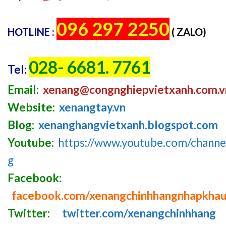
096 297 2250
HOTLINE :
( ZALO)
028- 6681. 7761
Tel:
Email:
xenang@congnghiepvietxanh.com.v
Website:
xenangtay.vn
Blog:
xenanghangvietxanh.blogspot.com
Youtube:
https://www.youtube.com/chan
g
Facebook:
facebook.com/xenangchinhhangnhapkha
Twitter:
twitter.com/xenangchinhhang