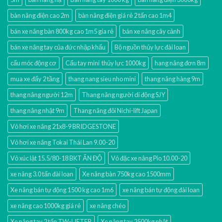
bàn nâng điện cao 2m
bàn nâng điện giá rẻ 2 tấn cao 1m4
bán xe nâng bàn 800kg cao 1m5 gía rẻ
bán xe nâng cây cảnh
bán xe nâng tay của đức nhập khẩu
Bộ nguồn thủy lực đài loan
cẩu móc động cơ
Cẩu tay mini thủy lực 1000kg
hang nâng đơn 8m
mua xe đẩy 2 tầng
thang nang sieu nho mini
thang nâng hàng 9m
thang nâng người 12m
Thang nâng người di động SJY
thang nâng nhật 9m
Thang nâng đôi Nichi-lift Japan
Vỏ hơi xe nâng 21x8-9 BRIDGESTONE
Vỏ hơi xe nâng Tokai Thái Lan 9.00-20
Vỏ xúc lật 15.5/80-18 BKT ẤN ĐỘ
Vỏ đặc xe nâng Pio 10.00-20
xe nâng 3.0 tấn đài loan
Xe nâng bàn 750kg cao 1500mm
Xe nâng bán tự động 1500 kg cao 1m6
xe nâng bán tự động đài loan
xe nâng cao 1000kg giá rẻ
xe nâng chéo
Xe nâng tay 2 tấn TW-LIFTER
Xe nâng tay 2500kg nhật