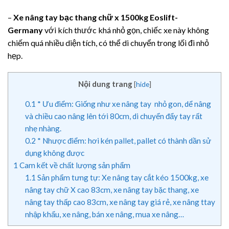
–
Xe nâng tay bạc thang chữ x 1500kg Eoslift-
Germany
với kích thước khá nhỏ gọn, chiếc xe này không
chiếm quá nhiều diện tích, có thể di chuyển trong lối đi nhỏ
hẹp.
Nội dung trang
[
hide
]
0.1
* Ưu điểm: Giống như xe nâng tay nhỏ gon, dể nâng
và chiều cao nâng lên tới 80cm, di chuyển đẩy tay rất
nhẹ nhàng.
0.2
* Nhược điểm: hơi kén pallet, pallet có thành dần sử
dụng không được
1
Cam kết về chất lượng sản phẩm
1.1
Sản phẩm tưng tự: Xe nâng tay cắt kéo 1500kg, xe
nâng tay chữ X cao 83cm, xe nâng tay bặc thang, xe
nâng tay thấp cao 83cm, xe nâng tay giá rẻ, xe nâng ttay
nhập khẩu, xe nâng, bán xe nâng, mua xe nâng…