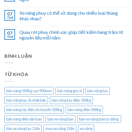
Xe nâng phuy có thể sử dụng cho nhiều loại thùng
07
Th8
khác nhau?
Quay rót phuy chính xác giúp tiết kiệm hàng trăm lít
07
Th8
nguyên liệu mỗi năm
BÌNH LUẬN
TỪ KHÓA
bàn nâng 500kg cao 900mm
bàn nâng gía rẻ
bàn nâng tay
bàn nâng tay 2x nhật bản
bàn nâng tay điện 500kg
bàn nâng tay điện di chuyển 500kg
bàn nâng điện 500kg
bàn nâng điện đài loan
bán xe nâng bàn
bán xe nâng bán tự động.
bán xe nâng tay 2 tấn
mua xe nâng 2 tấn
xe nâng