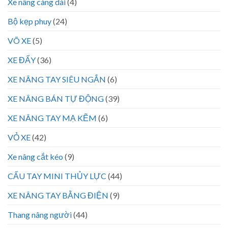
Xe nâng càng dài
(4)
Bộ kẹp phuy
(24)
VÕ XE
(5)
XE ĐẨY
(36)
XE NÂNG TAY SIÊU NGẮN
(6)
XE NÂNG BÁN TỰ ĐỘNG
(39)
XE NÂNG TAY MẠ KẼM
(6)
VỎ XE
(42)
Xe nâng cắt kéo
(9)
CẨU TAY MINI THỦY LỰC
(44)
XE NÂNG TAY BẰNG ĐIỆN
(9)
Thang nâng người
(44)