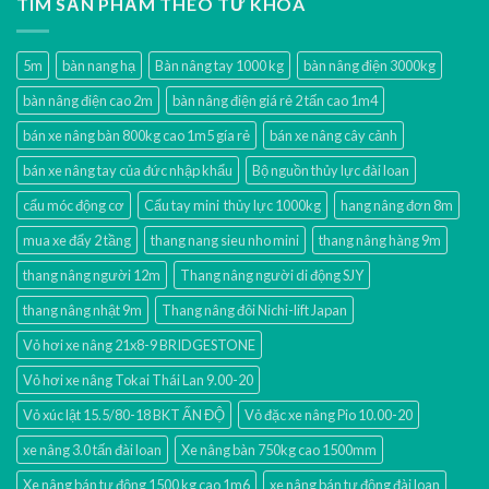
TÌM SẢN PHẨM THEO TỪ KHÓA
5m
bàn nang hạ
Bàn nâng tay 1000 kg
bàn nâng điện 3000kg
bàn nâng điện cao 2m
bàn nâng điện giá rẻ 2 tấn cao 1m4
bán xe nâng bàn 800kg cao 1m5 gía rẻ
bán xe nâng cây cảnh
bán xe nâng tay của đức nhập khẩu
Bộ nguồn thủy lực đài loan
cẩu móc động cơ
Cẩu tay mini thủy lực 1000kg
hang nâng đơn 8m
mua xe đẩy 2 tầng
thang nang sieu nho mini
thang nâng hàng 9m
thang nâng người 12m
Thang nâng người di động SJY
thang nâng nhật 9m
Thang nâng đôi Nichi-lift Japan
Vỏ hơi xe nâng 21x8-9 BRIDGESTONE
Vỏ hơi xe nâng Tokai Thái Lan 9.00-20
Vỏ xúc lật 15.5/80-18 BKT ẤN ĐỘ
Vỏ đặc xe nâng Pio 10.00-20
xe nâng 3.0 tấn đài loan
Xe nâng bàn 750kg cao 1500mm
Xe nâng bán tự động 1500 kg cao 1m6
xe nâng bán tự động đài loan