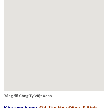
Bảng đồ Công Ty Việt Xanh
Kho xem hàng:
334 Tân Hòa Đông, P.Bình