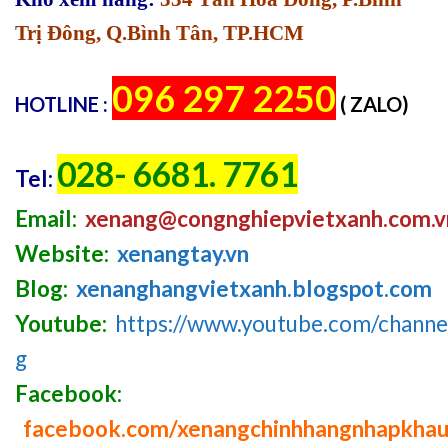
Trị Đông, Q.Bình Tân, TP.HCM
096 297 2250
HOTLINE :
( ZALO)
028- 6681. 7761
Tel:
Email:
xenang@congnghiepvietxanh.com.v
Website:
xenangtay.vn
Blog:
xenanghangvietxanh.blogspot.com
Youtube:
https://www.youtube.com/chan
g
Facebook:
facebook.com/xenangchinhhangnhapkha