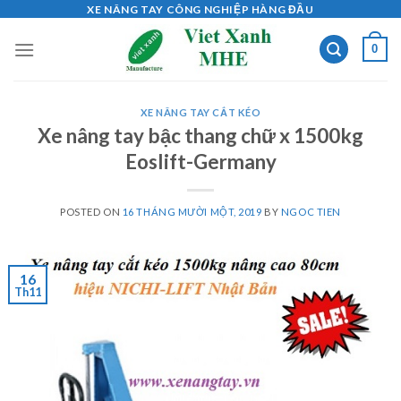
Skip
XE NÂNG TAY CÔNG NGHIỆP HÀNG ĐẦU
to
0
content
XE NÂNG TAY CẮT KÉO
Xe nâng tay bậc thang chữ x 1500kg
Eoslift-Germany
POSTED ON
16 THÁNG MƯỜI MỘT, 2019
BY
NGOC TIEN
16
Th11