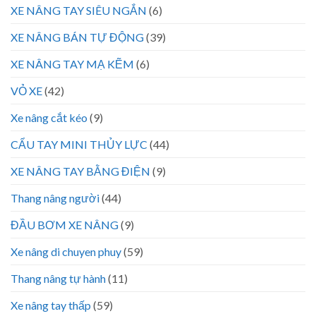
XE NÂNG TAY SIÊU NGẮN
(6)
XE NÂNG BÁN TỰ ĐỘNG
(39)
XE NÂNG TAY MẠ KẼM
(6)
VỎ XE
(42)
Xe nâng cắt kéo
(9)
CẨU TAY MINI THỦY LỰC
(44)
XE NÂNG TAY BẰNG ĐIỆN
(9)
Thang nâng người
(44)
ĐẦU BƠM XE NÂNG
(9)
Xe nâng di chuyen phuy
(59)
Thang nâng tự hành
(11)
Xe nâng tay thấp
(59)