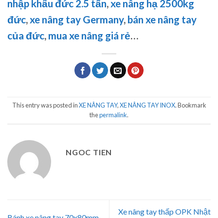
nhập khẩu đức 2.5 tấn
,
xe nâng hạ 2500kg
đức
,
xe nâng tay Germany
,
bán xe nâng tay
của đức
,
mua xe nâng giá rẻ
…
This entry was posted in
XE NÂNG TAY
,
XE NÂNG TAY INOX
. Bookmark
the
permalink
.
NGOC TIEN
Xe nâng tay thấp OPK Nhật
Bánh xe nâng tay 70x80mm