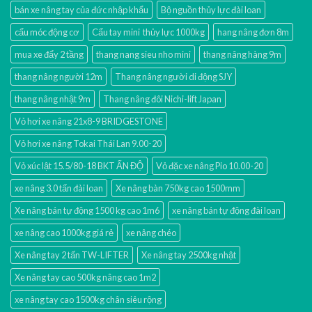
bán xe nâng tay của đức nhập khẩu
Bộ nguồn thủy lực đài loan
cẩu móc động cơ
Cẩu tay mini thủy lực 1000kg
hang nâng đơn 8m
mua xe đẩy 2 tầng
thang nang sieu nho mini
thang nâng hàng 9m
thang nâng người 12m
Thang nâng người di động SJY
thang nâng nhật 9m
Thang nâng đôi Nichi-lift Japan
Vỏ hơi xe nâng 21x8-9 BRIDGESTONE
Vỏ hơi xe nâng Tokai Thái Lan 9.00-20
Vỏ xúc lật 15.5/80-18 BKT ẤN ĐỘ
Vỏ đặc xe nâng Pio 10.00-20
xe nâng 3.0 tấn đài loan
Xe nâng bàn 750kg cao 1500mm
Xe nâng bán tự động 1500 kg cao 1m6
xe nâng bán tự động đài loan
xe nâng cao 1000kg giá rẻ
xe nâng chéo
Xe nâng tay 2 tấn TW-LIFTER
Xe nâng tay 2500kg nhật
Xe nâng tay cao 500kg nâng cao 1m2
xe nâng tay cao 1500kg chân siêu rộng