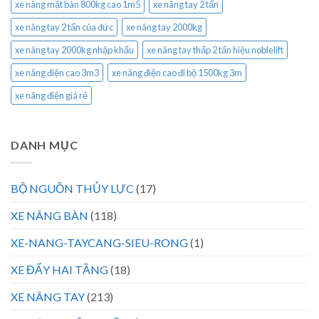
xe nâng mặt bàn 800kg cao 1m5
xe nâng tay 2 tấn
xe nâng tay 2 tấn của đức
xe nâng tay 2000kg
xe nâng tay 2000kg nhập khẩu
xe nâng tay thấp 2 tấn hiệu noblelift
xe nâng điện cao 3m3
xe nâng điện cao đi bộ 1500kg 3m
xe nâng điện giá rẻ
DANH MỤC
BỘ NGUỒN THỦY LỰC
(17)
XE NÂNG BÀN
(118)
XE-NANG-TAYCANG-SIEU-RONG
(1)
XE ĐẨY HAI TẦNG
(18)
XE NÂNG TAY
(213)