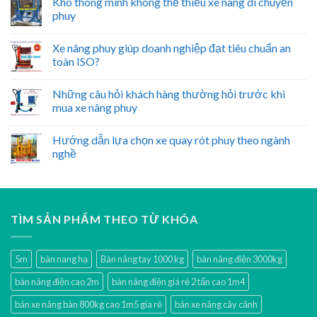
Kho thông minh không thể thiếu xe nâng di chuyển
phuy
Xe nâng phuy giúp doanh nghiệp đạt tiêu chuẩn an
toàn ISO?
Những câu hỏi khách hàng thường hỏi trước khi
mua xe nâng phuy
Hướng dẫn lựa chọn xe quay rót phuy theo ngành
nghề
TÌM SẢN PHẨM THEO TỪ KHÓA
5m
bàn nang hạ
Bàn nâng tay 1000 kg
bàn nâng điện 3000kg
bàn nâng điện cao 2m
bàn nâng điện giá rẻ 2 tấn cao 1m4
bán xe nâng bàn 800kg cao 1m5 gía rẻ
bán xe nâng cây cảnh