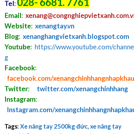
028- 6681. 7761
Tel:
Email:
xenang@congnghiepvietxanh.com.v
Website:
xenangtay.vn
Blog:
xenanghangvietxanh.blogspot.com
Youtube:
https://www.youtube.com/chan
g
Facebook:
facebook.com/xenangchinhhangnhapkha
Twitter:
twitter.com/xenangchinhhang
Instagram:
Instagram.com/xenangchinhhangnhapkha
Tags:
Xe nâng tay 2500kg đức
,
xe nâng tay