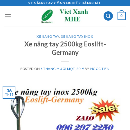
Skip
XE NÂNG TAY CÔNG NGHIỆP HÀNG ĐẦU
to
0
content
XE NÂNG TAY
,
XE NÂNG TAY INOX
Xe nâng tay 2500kg Eoslift-
Germany
POSTED ON
6 THÁNG MƯỜI MỘT, 2019
BY
NGOC TIEN
06
Th11