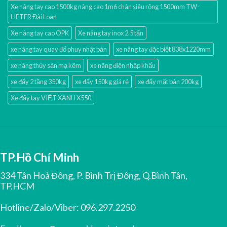
Xe nâng tay cao 1500kg nâng cao 1m6 chân siêu rộng 1500mm TW-
LIFTER Đài Loan
Xe nâng tay cao OPK
Xe nâng tay inox 2.5 tấn
xe nâng tay quay đổ phuy nhật bản
xe nâng tay đặc biệt 838x1220mm
xe nâng thủy sản mạ kẽm
xe nâng điện nhập khấu
xe đẩy 2 tầng 350kg
xe đẩy 150kg giá rẻ
xe đẩy mặt bàn 200kg
Xe đẩy tay VIỆT XANH X550
TP.Hồ Chí Minh
334 Tân Hoà Đông, P. Bình Trị Đông, Q.Bình Tân,
TP.HCM
Hotline/Zalo/Viber:
096.297.2250