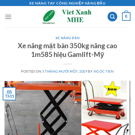
Skip
XE NÂNG TAY CÔNG NGHIỆP HÀNG ĐẦU
to
0
content
XE NÂNG BÀN
Xe nâng mặt bàn 350kg nâng cao
1m585 hiệu Gamlift-Mỹ
POSTED ON
5 THÁNG MƯỜI MỘT, 2019
BY
NGOC TIEN
05
Th11