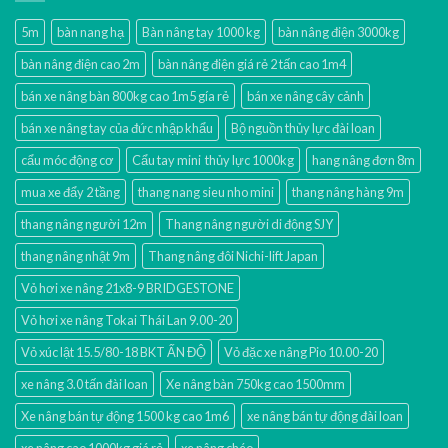
5m
bàn nang hạ
Bàn nâng tay 1000 kg
bàn nâng điện 3000kg
bàn nâng điện cao 2m
bàn nâng điện giá rẻ 2 tấn cao 1m4
bán xe nâng bàn 800kg cao 1m5 gía rẻ
bán xe nâng cây cảnh
bán xe nâng tay của đức nhập khẩu
Bộ nguồn thủy lực đài loan
cẩu móc động cơ
Cẩu tay mini thủy lực 1000kg
hang nâng đơn 8m
mua xe đẩy 2 tầng
thang nang sieu nho mini
thang nâng hàng 9m
thang nâng người 12m
Thang nâng người di động SJY
thang nâng nhật 9m
Thang nâng đôi Nichi-lift Japan
Vỏ hơi xe nâng 21x8-9 BRIDGESTONE
Vỏ hơi xe nâng Tokai Thái Lan 9.00-20
Vỏ xúc lật 15.5/80-18 BKT ẤN ĐỘ
Vỏ đặc xe nâng Pio 10.00-20
xe nâng 3.0 tấn đài loan
Xe nâng bàn 750kg cao 1500mm
Xe nâng bán tự động 1500 kg cao 1m6
xe nâng bán tự động đài loan
xe nâng cao 1000kg giá rẻ
xe nâng chéo