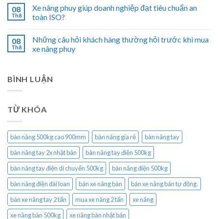
Xe nâng phuy giúp doanh nghiệp đạt tiêu chuẩn an
08
Th8
toàn ISO?
Những câu hỏi khách hàng thường hỏi trước khi mua
08
Th8
xe nâng phuy
BÌNH LUẬN
TỪ KHÓA
bàn nâng 500kg cao 900mm
bàn nâng gía rẻ
bàn nâng tay
bàn nâng tay 2x nhật bản
bàn nâng tay điện 500kg
bàn nâng tay điện di chuyển 500kg
bàn nâng điện 500kg
bàn nâng điện đài loan
bán xe nâng bàn
bán xe nâng bán tự động.
bán xe nâng tay 2 tấn
mua xe nâng 2 tấn
xe nâng
xe nâng bàn 500kg
xe nâng bàn nhật bản