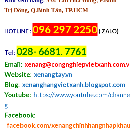
Kho xem hàng:
334 Tân Hòa Đông, P.Bình
Trị Đông, Q.Bình Tân, TP.HCM
096 297 2250
HOTLINE :
( ZALO)
028- 6681. 7761
Tel:
Email:
xenang@congnghiepvietxanh.com.v
Website:
xenangtay.vn
Blog:
xenanghangvietxanh.blogspot.com
Youtube:
https://www.youtube.com/chan
g
Facebook:
facebook.com/xenangchinhhangnhapkha