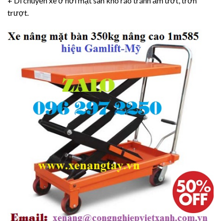
+ Di chuyển xe ở nơi mặt sàn khô ráo tránh ẩm ướt, trơn
trượt.