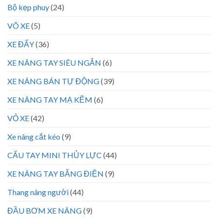
Bộ kẹp phuy
(24)
VÕ XE
(5)
XE ĐẨY
(36)
XE NÂNG TAY SIÊU NGẮN
(6)
XE NÂNG BÁN TỰ ĐỘNG
(39)
XE NÂNG TAY MẠ KẼM
(6)
VỎ XE
(42)
Xe nâng cắt kéo
(9)
CẨU TAY MINI THỦY LỰC
(44)
XE NÂNG TAY BẰNG ĐIỆN
(9)
Thang nâng người
(44)
ĐẦU BƠM XE NÂNG
(9)