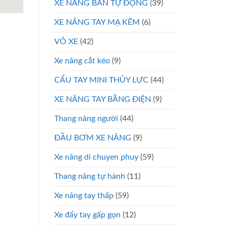
XE NÂNG BÁN TỰ ĐỘNG
(39)
XE NÂNG TAY MẠ KẼM
(6)
VỎ XE
(42)
Xe nâng cắt kéo
(9)
CẨU TAY MINI THỦY LỰC
(44)
XE NÂNG TAY BẰNG ĐIỆN
(9)
Thang nâng người
(44)
ĐẦU BƠM XE NÂNG
(9)
Xe nâng di chuyen phuy
(59)
Thang nâng tự hành
(11)
Xe nâng tay thấp
(59)
Xe đẩy tay gấp gọn
(12)