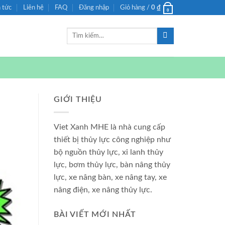
n tức
Liên hệ
FAQ
Đăng nhập
Giỏ hàng /
0
₫
0
Tìm
kiếm:
GIỚI THIỆU
Viet Xanh MHE là nhà cung cấp
thiết bị thủy lực công nghiệp như
bộ nguồn thủy lực, xi lanh thủy
lực, bơm thủy lực, bàn nâng thủy
lực, xe nâng bàn, xe nâng tay, xe
nâng điện, xe nâng thủy lực.
BÀI VIẾT MỚI NHẤT