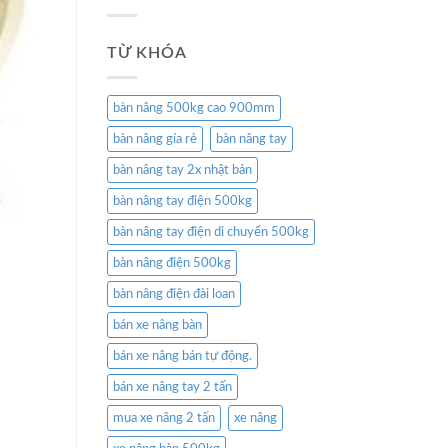
TỪ KHÓA
bàn nâng 500kg cao 900mm
bàn nâng gía rẻ
bàn nâng tay
bàn nâng tay 2x nhật bản
bàn nâng tay điện 500kg
bàn nâng tay điện di chuyển 500kg
bàn nâng điện 500kg
bàn nâng điện đài loan
bán xe nâng bàn
bán xe nâng bán tự động.
bán xe nâng tay 2 tấn
mua xe nâng 2 tấn
xe nâng