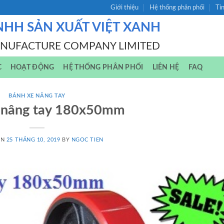
Giới thiệu
Hệ thống phân phối
Ti
NHH SẢN XUẤT VIỆT XANH
ANUFACTURE COMPANY LIMITED
C
HOẠT ĐỘNG
HỆ THỐNG PHÂN PHỐI
LIÊN HỆ
FAQ
BÁNH XE NÂNG TAY
 nâng tay 180x50mm
ON
25 THÁNG 10, 2019
BY
NGOC TIEN