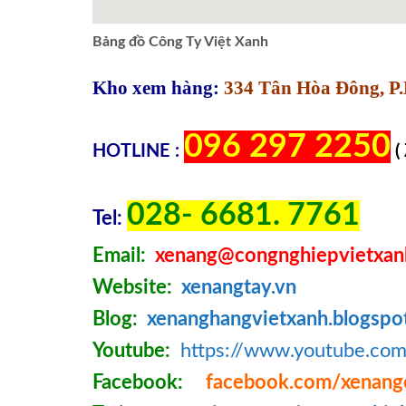
Bảng đồ Công Ty Việt Xanh
Kho xem hàng:
334 Tân Hòa Đông, P.
096 297 2250
HOTLINE :
(
028- 6681. 7761
Tel:
Email:
xenang@congnghiepvietxan
Website:
xenangtay.vn
Blog:
xenanghangvietxanh.blogspo
Youtube:
https://www.youtube.c
Facebook:
facebook.com/xenang