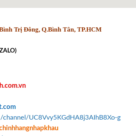
Bình Trị Đông, Q.Bình Tân, TP.HCM
 ZALO)
h.com.vn
t.com
om/channel/UC8Vvy5KGdHA8j3AIhB8Xo-g
chinhhangnhapkhau