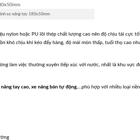
ánh xe nâng tay 180x50mm
ệu nylon hoặc PU lõi thép chất lượng cao nên độ chịu tải cực tố
g ồn khó chịu khi kéo đẩy hàng, độ mài mòn thấp, tuổi thọ cao n
ờng làm việc thường xuyên tiếp xúc với nước, nhất là khu vực 
e nâng tay cao, xe nâng bán tự động
,…phù hợp với nhiều loại nề
ường