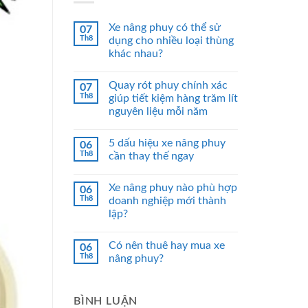
Xe nâng phuy có thể sử
07
Th8
dụng cho nhiều loại thùng
khác nhau?
Quay rót phuy chính xác
07
Th8
giúp tiết kiệm hàng trăm lít
nguyên liệu mỗi năm
5 dấu hiệu xe nâng phuy
06
Th8
cần thay thế ngay
Xe nâng phuy nào phù hợp
06
Th8
doanh nghiệp mới thành
lập?
Có nên thuê hay mua xe
06
Th8
nâng phuy?
BÌNH LUẬN