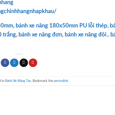
hhang
ngchinhhangnhapkhau/
x50mm
,
bánh xe nâng 180x50mm PU lỗi thép
,
b
 trắng
,
bánh xe nâng đơn
,
bánh xe nâng đôi
..
b
d in
Bánh Xe Nâng Tay
. Bookmark the
permalink
.