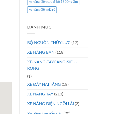
xe nâng điện cao đi bộ 1500kg 3m
xe nâng điện giá rẻ
DANH MỤC
BỘ NGUỒN THỦY LỰC
(17)
XE NÂNG BÀN
(118)
XE-NANG-TAYCANG-SIEU-
RONG
(1)
XE ĐẨY HAI TẦNG
(18)
XE NÂNG TAY
(213)
XE NÂNG ĐIỆN NGỒI LÁI
(2)
Xe nâng tay gắn cân
(20)