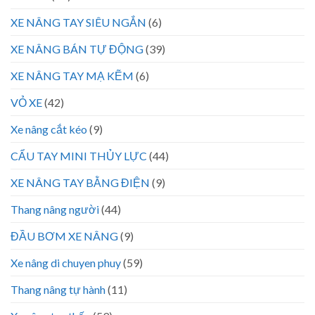
XE NÂNG TAY SIÊU NGẮN
(6)
XE NÂNG BÁN TỰ ĐỘNG
(39)
XE NÂNG TAY MẠ KẼM
(6)
VỎ XE
(42)
Xe nâng cắt kéo
(9)
CẨU TAY MINI THỦY LỰC
(44)
XE NÂNG TAY BẰNG ĐIỆN
(9)
Thang nâng người
(44)
ĐẦU BƠM XE NÂNG
(9)
Xe nâng di chuyen phuy
(59)
Thang nâng tự hành
(11)