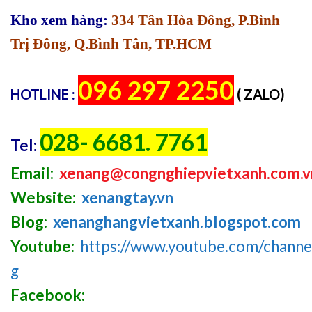
Kho xem hàng:
334 Tân Hòa Đông, P.Bình
Trị Đông, Q.Bình Tân, TP.HCM
096 297 2250
HOTLINE :
( ZALO)
028- 6681. 7761
Tel:
Email:
xenang@congnghiepvietxanh.com.v
Website:
xenangtay.vn
Blog:
xenanghangvietxanh.blogspot.com
Youtube:
https://www.youtube.com/chan
g
Facebook: