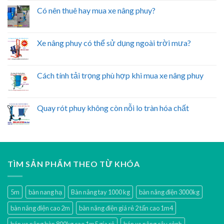
Có nên thuê hay mua xe nâng phuy?
Xe nâng phuy có thể sử dụng ngoài trời mưa?
Cách tính tải trọng phù hợp khi mua xe nâng phuy
Quay rót phuy không còn nỗi lo tràn hóa chất
TÌM SẢN PHẨM THEO TỪ KHÓA
5m
bàn nang hạ
Bàn nâng tay 1000 kg
bàn nâng điện 3000kg
bàn nâng điện cao 2m
bàn nâng điện giá rẻ 2 tấn cao 1m4
bán xe nâng bàn 800kg cao 1m5 gía rẻ
bán xe nâng cây cảnh