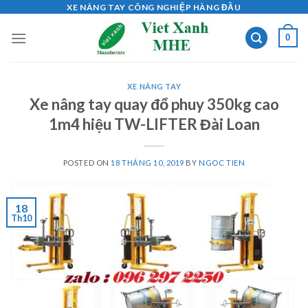
Skip
XE NÂNG TAY CÔNG NGHIỆP HÀNG ĐẦU
to
0
content
XE NÂNG TAY
Xe nâng tay quay đổ phuy 350kg cao
1m4 hiệu TW-LIFTER Đài Loan
POSTED ON
18 THÁNG 10, 2019
BY
NGOC TIEN
18
Th10