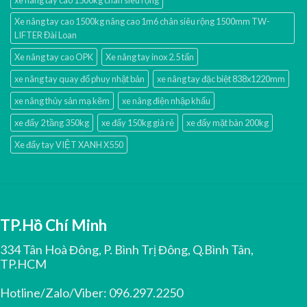
Xe nâng tay cao 1500kg nâng cao 1m6 chân siêu rộng 1500mm TW-
LIFTER Đài Loan
Xe nâng tay cao OPK
Xe nâng tay inox 2.5 tấn
xe nâng tay quay đổ phuy nhật bản
xe nâng tay đặc biệt 838x1220mm
xe nâng thủy sản mạ kẽm
xe nâng điện nhập khấu
xe đẩy 2 tầng 350kg
xe đẩy 150kg giá rẻ
xe đẩy mặt bàn 200kg
Xe đẩy tay VIỆT XANH X550
TP.Hồ Chí Minh
334 Tân Hoà Đông, P. Bình Trị Đông, Q.Bình Tân,
TP.HCM
Hotline/Zalo/Viber:
096.297.2250