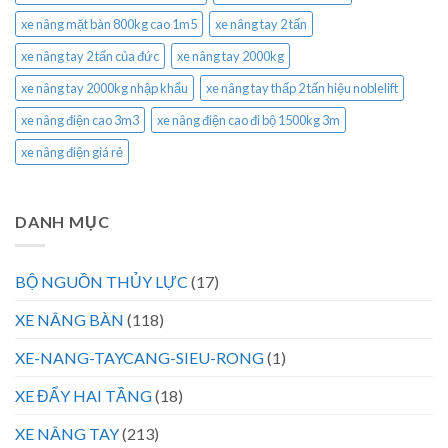
xe nâng mặt bàn 800kg cao 1m5
xe nâng tay 2 tấn
xe nâng tay 2 tấn của đức
xe nâng tay 2000kg
xe nâng tay 2000kg nhập khẩu
xe nâng tay thấp 2 tấn hiệu noblelift
xe nâng điện cao 3m3
xe nâng điện cao đi bộ 1500kg 3m
xe nâng điện giá rẻ
DANH MỤC
BỘ NGUỒN THỦY LỰC
(17)
XE NÂNG BÀN
(118)
XE-NANG-TAYCANG-SIEU-RONG
(1)
XE ĐẨY HAI TẦNG
(18)
XE NÂNG TAY
(213)