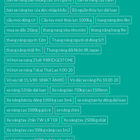
bán xe nâng tay của đức nhập khẩu
Bộ nguồn thủy lực đài loan
cẩu móc động cơ
Cẩu tay mini thủy lực 1000kg
hang nâng đơn 8m
mua xe đẩy 2 tầng
thang nang sieu nho mini
thang nâng hàng 9m
thang nâng người 12m
Thang nâng người di động SJY
thang nâng nhật 9m
Thang nâng đôi Nichi-lift Japan
Vỏ hơi xe nâng 21x8-9 BRIDGESTONE
Vỏ hơi xe nâng Tokai Thái Lan 9.00-20
Vỏ xúc lật 15.5/80-18 BKT ẤN ĐỘ
Vỏ đặc xe nâng Pio 10.00-20
xe nâng 3.0 tấn đài loan
Xe nâng bàn 750kg cao 1500mm
Xe nâng bán tự động 1500 kg cao 1m6
xe nâng bán tự động đài loan
xe nâng cao 1000kg giá rẻ
xe nâng chéo
Xe nâng tay 2 tấn TW-LIFTER
Xe nâng tay 2500kg nhật
Xe nâng tay cao 500kg nâng cao 1m2
xe nâng tay cao 1500kg chân siêu rộng