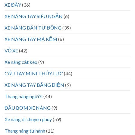
XE ĐẨY
(36)
XE NÂNG TAY SIÊU NGẮN
(6)
XE NÂNG BÁN TỰ ĐỘNG
(39)
XE NÂNG TAY MẠ KẼM
(6)
VỎ XE
(42)
Xe nâng cắt kéo
(9)
CẨU TAY MINI THỦY LỰC
(44)
XE NÂNG TAY BẰNG ĐIỆN
(9)
Thang nâng người
(44)
ĐẦU BƠM XE NÂNG
(9)
Xe nâng di chuyen phuy
(59)
Thang nâng tự hành
(11)