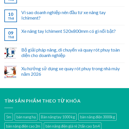
Vì sao doanh nghiệp nên đầu tư xe nâng tay
10
Ichiment?
Th8
Xe nâng tay Ichiment 520x800mm có gì nổi bật?
09
Th8
Bộ giải pháp nâng, di chuyển và quay rót phuy toàn
diện cho doanh nghiệp
Xu hướng sử dụng xe quay rót phuy trong nhà máy
năm 2026
TÌM SẢN PHẨM THEO TỪ KHÓA
5m
bàn nang hạ
Bàn nâng tay 1000 kg
bàn nâng điện 3000kg
bàn nâng điện cao 2m
bàn nâng điện giá rẻ 2 tấn cao 1m4