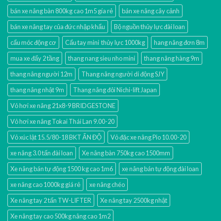
bán xe nâng bàn 800kg cao 1m5 gía rẻ
bán xe nâng cây cảnh
bán xe nâng tay của đức nhập khẩu
Bộ nguồn thủy lực đài loan
cẩu móc động cơ
Cẩu tay mini thủy lực 1000kg
hang nâng đơn 8m
mua xe đẩy 2 tầng
thang nang sieu nho mini
thang nâng hàng 9m
thang nâng người 12m
Thang nâng người di động SJY
thang nâng nhật 9m
Thang nâng đôi Nichi-lift Japan
Vỏ hơi xe nâng 21x8-9 BRIDGESTONE
Vỏ hơi xe nâng Tokai Thái Lan 9.00-20
Vỏ xúc lật 15.5/80-18 BKT ẤN ĐỘ
Vỏ đặc xe nâng Pio 10.00-20
xe nâng 3.0 tấn đài loan
Xe nâng bàn 750kg cao 1500mm
Xe nâng bán tự động 1500 kg cao 1m6
xe nâng bán tự động đài loan
xe nâng cao 1000kg giá rẻ
xe nâng chéo
Xe nâng tay 2 tấn TW-LIFTER
Xe nâng tay 2500kg nhật
Xe nâng tay cao 500kg nâng cao 1m2