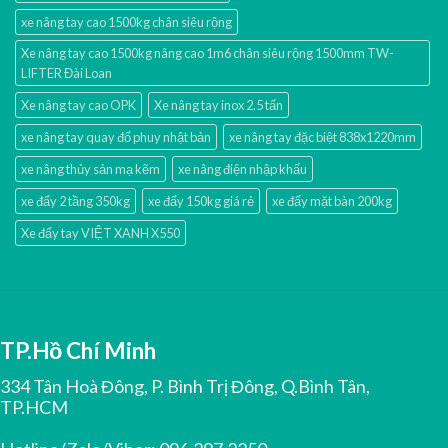
xe nâng tay cao 1500kg chân siêu rộng
Xe nâng tay cao 1500kg nâng cao 1m6 chân siêu rộng 1500mm TW-
LIFTER Đài Loan
Xe nâng tay cao OPK
Xe nâng tay inox 2.5 tấn
xe nâng tay quay đổ phuy nhật bản
xe nâng tay đặc biệt 838x1220mm
xe nâng thủy sản mạ kẽm
xe nâng điện nhập khấu
xe đẩy 2 tầng 350kg
xe đẩy 150kg giá rẻ
xe đẩy mặt bàn 200kg
Xe đẩy tay VIỆT XANH X550
TP.Hồ Chí Minh
334 Tân Hoà Đông, P. Bình Trị Đông, Q.Bình Tân,
TP.HCM