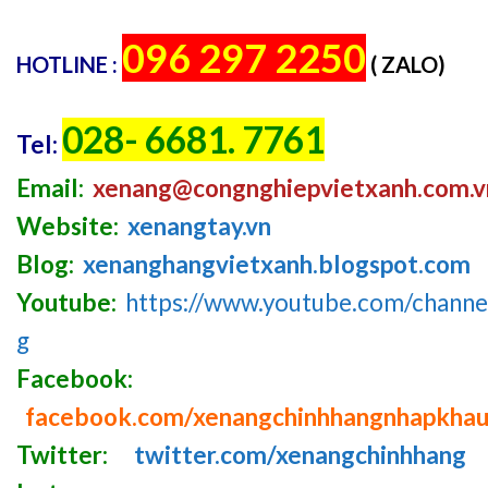
096 297 2250
HOTLINE :
( ZALO)
028- 6681. 7761
Tel:
Email:
xenang@congnghiepvietxanh.com.v
Website:
xenangtay.vn
Blog:
xenanghangvietxanh.blogspot.com
Youtube:
https://www.youtube.com/chan
g
Facebook:
facebook.com/xenangchinhhangnhapkha
Twitter:
twitter.com/xenangchinhhang