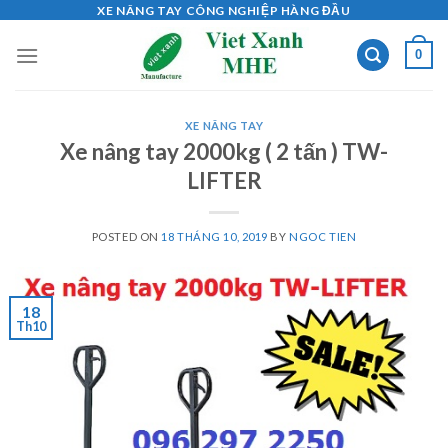
Skip
XE NÂNG TAY CÔNG NGHIỆP HÀNG ĐẦU
to
0
content
XE NÂNG TAY
Xe nâng tay 2000kg ( 2 tấn ) TW-
LIFTER
POSTED ON
18 THÁNG 10, 2019
BY
NGOC TIEN
18
Th10