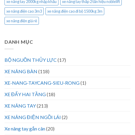
xe nâng tay 2000kg nhập khẩu
xe nâng tay thấp 2 tấn hiệu noblelift
xe nâng điện cao 3m3
xe nâng điện cao đi bộ 1500kg 3m
xe nâng điện giá rẻ
DANH MỤC
BỘ NGUỒN THỦY LỰC
(17)
XE NÂNG BÀN
(118)
XE-NANG-TAYCANG-SIEU-RONG
(1)
XE ĐẨY HAI TẦNG
(18)
XE NÂNG TAY
(213)
XE NÂNG ĐIỆN NGỒI LÁI
(2)
Xe nâng tay gắn cân
(20)