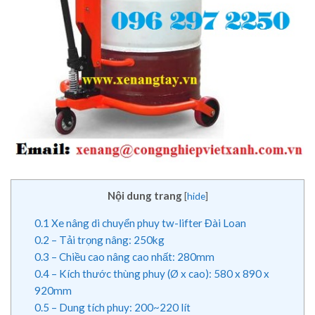
Nội dung trang
[
hide
]
0.1
Xe nâng di chuyển phuy tw-lifter Đài Loan
0.2
– Tải trọng nâng: 250kg
0.3
– Chiều cao nâng cao nhất: 280mm
0.4
– Kích thước thùng phuy (Ø x cao): 580 x 890 x
920mm
0.5
– Dung tích phuy: 200~220 lít