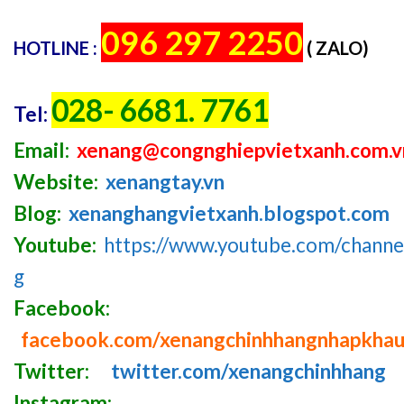
096 297 2250
HOTLINE :
( ZALO)
028- 6681. 7761
Tel:
Email:
xenang@congnghiepvietxanh.com.v
Website:
xenangtay.vn
Blog:
xenanghangvietxanh.blogspot.com
Youtube:
https://www.youtube.com/chan
g
Facebook:
facebook.com/xenangchinhhangnhapkha
Twitter:
twitter.com/xenangchinhhang
Instagram: