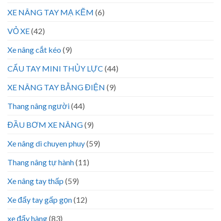
XE NÂNG TAY MẠ KẼM
(6)
VỎ XE
(42)
Xe nâng cắt kéo
(9)
CẨU TAY MINI THỦY LỰC
(44)
XE NÂNG TAY BẰNG ĐIỆN
(9)
Thang nâng người
(44)
ĐẦU BƠM XE NÂNG
(9)
Xe nâng di chuyen phuy
(59)
Thang nâng tự hành
(11)
Xe nâng tay thấp
(59)
Xe đẩy tay gấp gọn
(12)
xe đẩy hàng
(83)