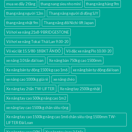
mua xe đẩy 2 tầng
thang nang sieu nho mini
thang nâng hàng 9m
thang nâng người 12m
Thang nâng người di động SJY
thang nâng nhật 9m
Thang nâng đôi Nichi-lift Japan
Vỏ hơi xe nâng 21x8-9 BRIDGESTONE
Vỏ hơi xe nâng Tokai Thái Lan 9.00-20
Vỏ xúc lật 15.5/80-18 BKT ẤN ĐỘ
Vỏ đặc xe nâng Pio 10.00-20
xe nâng 3.0 tấn đài loan
Xe nâng bàn 750kg cao 1500mm
Xe nâng bán tự động 1500 kg cao 1m6
xe nâng bán tự động đài loan
xe nâng cao 1000kg giá rẻ
xe nâng chéo
Xe nâng tay 2 tấn TW-LIFTER
Xe nâng tay 2500kg nhật
Xe nâng tay cao 500kg nâng cao 1m2
xe nâng tay cao 1500kg chân siêu rộng
Xe nâng tay cao 1500kg nâng cao 1m6 chân siêu rộng 1500mm TW-
LIFTER Đài Loan
Xe nâng tay cao OPK
Xe nâng tay inox 2.5 tấn