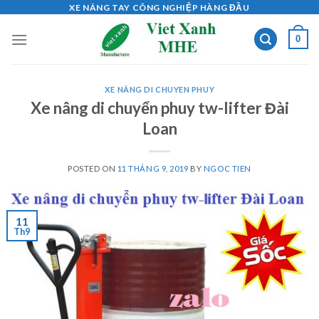
Skip
XE NÂNG TAY CÔNG NGHIỆP HÀNG ĐẦU
to
0
content
XE NÂNG DI CHUYEN PHUY
Xe nâng di chuyển phuy tw-lifter Đài
Loan
POSTED ON
11 THÁNG 9, 2019
BY
NGOC TIEN
11
Th9