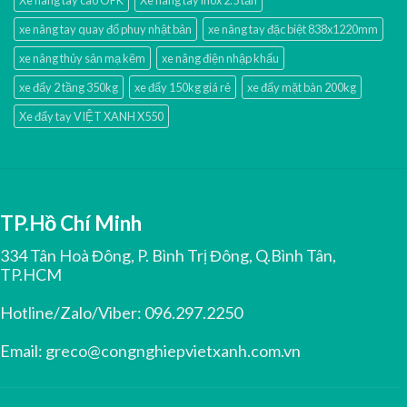
xe nâng tay quay đổ phuy nhật bản
xe nâng tay đặc biệt 838x1220mm
xe nâng thủy sản mạ kẽm
xe nâng điện nhập khấu
xe đẩy 2 tầng 350kg
xe đẩy 150kg giá rẻ
xe đẩy mặt bàn 200kg
Xe đẩy tay VIỆT XANH X550
TP.Hồ Chí Minh
334 Tân Hoà Đông, P. Bình Trị Đông, Q.Bình Tân,
TP.HCM
Hotline/Zalo/Viber:
096.297.2250
Email:
greco@congnghiepvietxanh.com.vn