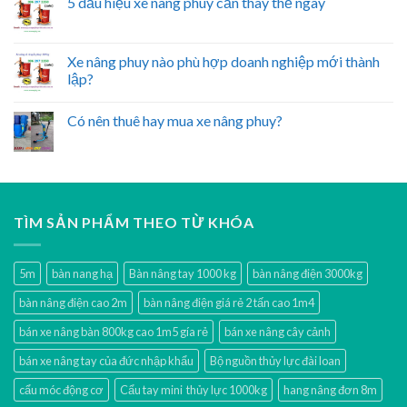
5 dấu hiệu xe nâng phuy cần thay thế ngay
Xe nâng phuy nào phù hợp doanh nghiệp mới thành
lập?
Có nên thuê hay mua xe nâng phuy?
TÌM SẢN PHẨM THEO TỪ KHÓA
5m
bàn nang hạ
Bàn nâng tay 1000 kg
bàn nâng điện 3000kg
bàn nâng điện cao 2m
bàn nâng điện giá rẻ 2 tấn cao 1m4
bán xe nâng bàn 800kg cao 1m5 gía rẻ
bán xe nâng cây cảnh
bán xe nâng tay của đức nhập khẩu
Bộ nguồn thủy lực đài loan
cẩu móc động cơ
Cẩu tay mini thủy lực 1000kg
hang nâng đơn 8m