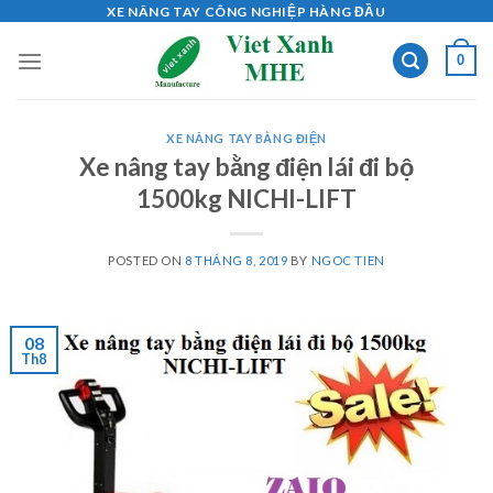
Skip
XE NÂNG TAY CÔNG NGHIỆP HÀNG ĐẦU
to
0
content
XE NÂNG TAY BẰNG ĐIỆN
Xe nâng tay bằng điện lái đi bộ
1500kg NICHI-LIFT
POSTED ON
8 THÁNG 8, 2019
BY
NGOC TIEN
08
Th8