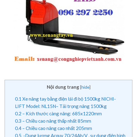
Nội dung trang
[
hide
]
0.1
Xe nâng tay bằng điện lái đi bộ 1500kg NICHI-
LIFT Model: NL15N– Tải trọng nâng 1500kg
0.2
– Kích thước càng nâng: 685x1220mm
0.3
– Chiều cao nâng thấp nhất 85mm
0.4
– Chiều cao nâng cao nhất 205mm
0.5
-Dung lượng Acquy 70/24Ah/V , sự dụng điện bình