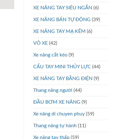
XE NÂNG TAY SIÊU NGẮN
(6)
XE NÂNG BÁN TỰ ĐỘNG
(39)
XE NÂNG TAY MẠ KẼM
(6)
VỎ XE
(42)
Xe nâng cắt kéo
(9)
CẨU TAY MINI THỦY LỰC
(44)
XE NÂNG TAY BẰNG ĐIỆN
(9)
Thang nâng người
(44)
ĐẦU BƠM XE NÂNG
(9)
Xe nâng di chuyen phuy
(59)
Thang nâng tự hành
(11)
Xe nâng tay thấp
(59)