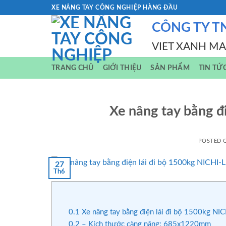
Skip
XE NÂNG TAY CÔNG NGHIỆP HÀNG ĐẦU
to
CÔNG TY T
content
VIET XANH M
TRANG CHỦ
GIỚI THIỆU
SẢN PHẨM
TIN TỨ
Xe nâng tay bằng đ
POSTED
27
Th6
0.1
Xe nâng tay bằng điện lái đi bộ 1500kg N
0.2
– Kích thước càng nâng: 685x1220mm