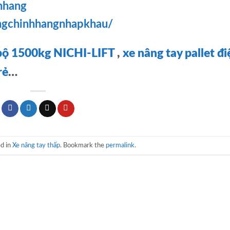
hhang
ngchinhhangnhapkhau/
i bộ 1500kg NICHI-LIFT
,
xe nâng tay pallet đi
rẻ
…
ed in
Xe nâng tay thấp
. Bookmark the
permalink
.