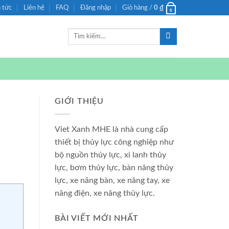
n tức
Liên hệ
FAQ
Đăng nhập
Giỏ hàng /
0
₫
0
Tìm
kiếm:
GIỚI THIỆU
Viet Xanh MHE là nhà cung cấp
thiết bị thủy lực công nghiệp như
bộ nguồn thủy lực, xi lanh thủy
lực, bơm thủy lực, bàn nâng thủy
lực, xe nâng bàn, xe nâng tay, xe
nâng điện, xe nâng thủy lực.
BÀI VIẾT MỚI NHẤT