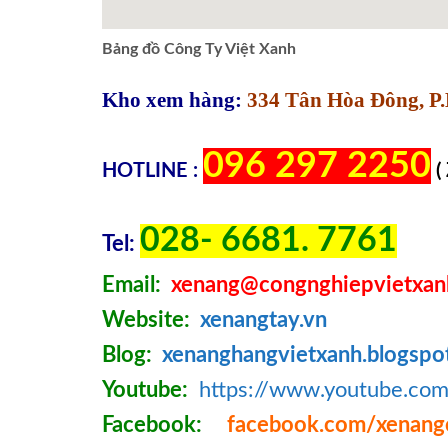
Bảng đồ Công Ty Việt Xanh
Kho xem hàng:
334 Tân Hòa Đông, P.
096 297 2250
HOTLINE :
(
028- 6681. 7761
Tel:
Email:
xenang@congnghiepvietxan
Website:
xenangtay.vn
Blog:
xenanghangvietxanh.blogspo
Youtube:
https://www.youtube.c
Facebook:
facebook.com/xenang