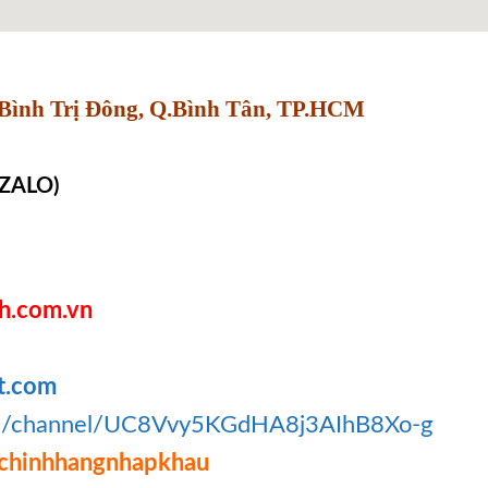
Bình Trị Đông, Q.Bình Tân, TP.HCM
 ZALO)
h.com.vn
t.com
om/channel/UC8Vvy5KGdHA8j3AIhB8Xo-g
chinhhangnhapkhau