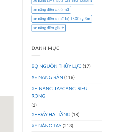
xe nâng tay thấp 2 tấn hiệu noblelift
xe nâng điện cao 3m3
xe nâng điện cao đi bộ 1500kg 3m
xe nâng điện giá rẻ
DANH MỤC
BỘ NGUỒN THỦY LỰC
(17)
XE NÂNG BÀN
(118)
XE-NANG-TAYCANG-SIEU-
RONG
(1)
XE ĐẨY HAI TẦNG
(18)
XE NÂNG TAY
(213)