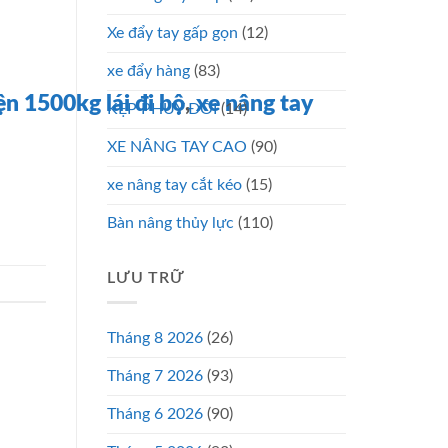
Xe đẩy tay gấp gọn
(12)
xe đẩy hàng
(83)
ện 1500kg lái đi bộ
,
xe nâng tay
KẸP PHUY ĐÔI
(14)
XE NÂNG TAY CAO
(90)
xe nâng tay cắt kéo
(15)
Bàn nâng thủy lực
(110)
LƯU TRỮ
Tháng 8 2026
(26)
Tháng 7 2026
(93)
Tháng 6 2026
(90)