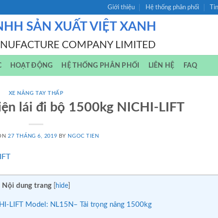
Giới thiệu
Hệ thống phân phối
Ti
NHH SẢN XUẤT VIỆT XANH
ANUFACTURE COMPANY LIMITED
C
HOẠT ĐỘNG
HỆ THỐNG PHÂN PHỐI
LIÊN HỆ
FAQ
XE NÂNG TAY THẤP
iện lái đi bộ 1500kg NICHI-LIFT
 ON
27 THÁNG 6, 2019
BY
NGOC TIEN
Nội dung trang
[
hide
]
ICHI-LIFT Model: NL15N– Tải trọng nâng 1500kg