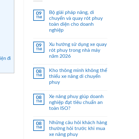
Bộ giải pháp nâng, di
09
Th8
chuyển và quay rót phuy
toàn diện cho doanh
nghiệp
Xu hướng sử dụng xe quay
09
Th8
rót phuy trong nhà máy
năm 2026
iện đi
Kho thông minh không thể
08
Th8
thiếu xe nâng di chuyển
phuy
Xe nâng phuy giúp doanh
08
Th8
nghiệp đạt tiêu chuẩn an
toàn ISO?
Những câu hỏi khách hàng
08
Th8
thường hỏi trước khi mua
xe nâng phuy