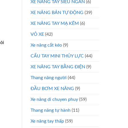
XE NÂNG TAY SIÊU NGẮN
(6)
XE NÂNG BÁN TỰ ĐỘNG
(39)
XE NÂNG TAY MẠ KẼM
(6)
VỎ XE
(42)
ôi
Xe nâng cắt kéo
(9)
CẨU TAY MINI THỦY LỰC
(44)
XE NÂNG TAY BẰNG ĐIỆN
(9)
Thang nâng người
(44)
ĐẦU BƠM XE NÂNG
(9)
Xe nâng di chuyen phuy
(59)
Thang nâng tự hành
(11)
Xe nâng tay thấp
(59)