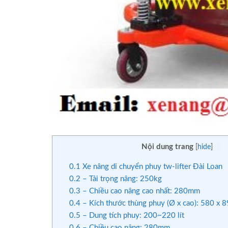
Nội dung trang
[
hide
]
0.1
Xe nâng di chuyển phuy tw-lifter Đài Loan
0.2
– Tải trọng nâng: 250kg
0.3
– Chiều cao nâng cao nhất: 280mm
0.4
– Kích thước thùng phuy (Ø x cao): 580 x
0.5
– Dung tích phuy: 200~220 lít
0.6
– Chiều cao nâng: 280mm