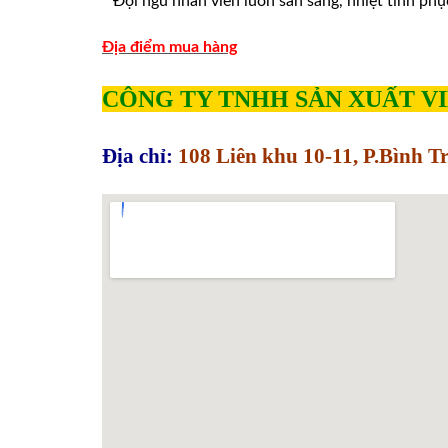
* Đội ngủ nhân viên luôn sẵn sàng, nhiệt tình phu
Địa điểm mua hàng
CÔNG TY TNHH SẢN XUẤT V
Địa chỉ:
108 Liên khu 10-11, P.Bình 