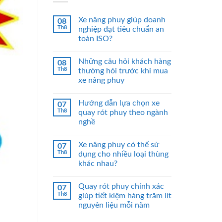
Xe nâng phuy giúp doanh
08
Th8
nghiệp đạt tiêu chuẩn an
toàn ISO?
Những câu hỏi khách hàng
08
Th8
thường hỏi trước khi mua
xe nâng phuy
Hướng dẫn lựa chọn xe
07
Th8
quay rót phuy theo ngành
nghề
Xe nâng phuy có thể sử
07
Th8
dụng cho nhiều loại thùng
khác nhau?
Quay rót phuy chính xác
07
Th8
giúp tiết kiệm hàng trăm lít
nguyên liệu mỗi năm