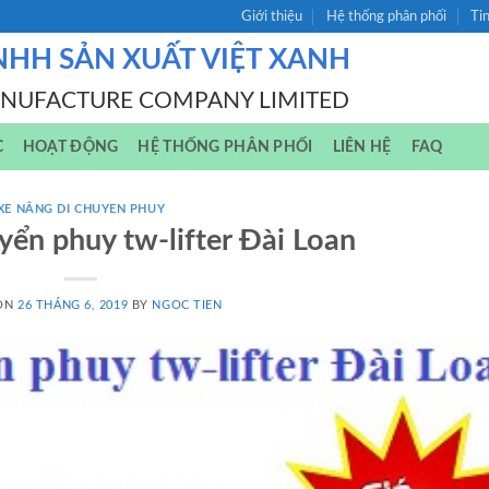
Giới thiệu
Hệ thống phân phối
Ti
NHH SẢN XUẤT VIỆT XANH
ANUFACTURE COMPANY LIMITED
C
HOẠT ĐỘNG
HỆ THỐNG PHÂN PHỐI
LIÊN HỆ
FAQ
XE NÂNG DI CHUYEN PHUY
yển phuy tw-lifter Đài Loan
 ON
26 THÁNG 6, 2019
BY
NGOC TIEN