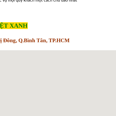
̣c vụ mọi quý khách một cách chu đáo nhất
IỆT XANH
Trị Đông, Q.Bình Tân, TP.HCM