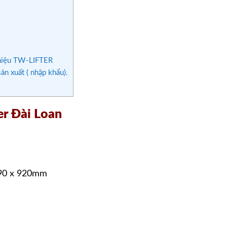
 hiệu TW-LIFTER
n xuất ( nhập khẩu).
er Đài Loan
 890 x 920mm