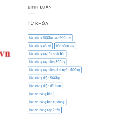
BÌNH LUẬN
TỪ KHÓA
bàn nâng 500kg cao 900mm
bàn nâng gía rẻ
bàn nâng tay
bàn nâng tay 2x nhật bản
bàn nâng tay điện 500kg
bàn nâng tay điện di chuyển 500kg
bàn nâng điện 500kg
bàn nâng điện đài loan
bán xe nâng bàn
bán xe nâng bán tự động.
bán xe nâng tay 2 tấn