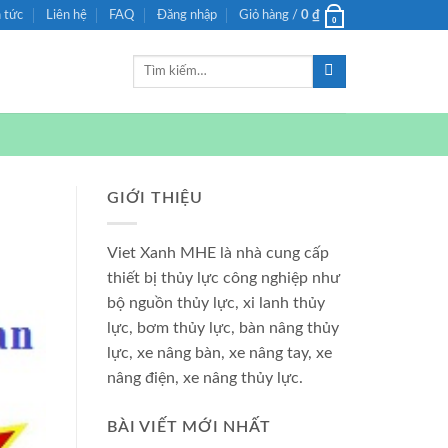
n tức
Liên hệ
FAQ
Đăng nhập
Giỏ hàng /
0
₫
0
Tìm
kiếm:
GIỚI THIỆU
Viet Xanh MHE là nhà cung cấp
thiết bị thủy lực công nghiệp như
bộ nguồn thủy lực, xi lanh thủy
lực, bơm thủy lực, bàn nâng thủy
lực, xe nâng bàn, xe nâng tay, xe
nâng điện, xe nâng thủy lực.
BÀI VIẾT MỚI NHẤT