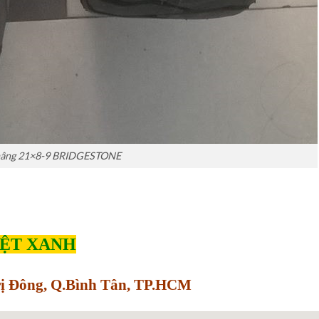
 nâng 21×8-9 BRIDGESTONE
IỆT XANH
Trị Đông, Q.Bình Tân, TP.HCM