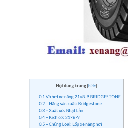
Nội dung trang
[
hide
]
0.1
Vỏ hơi xe nâng 21×8-9 BRIDGESTONE
0.2
– Hãng sản xuất: Bridgestone
0.3
– Xuất xứ: Nhật bản
0.4
– Kích cơ: 21×8-9
0.5
– Chủng Loại: Lốp xe nâng hơi