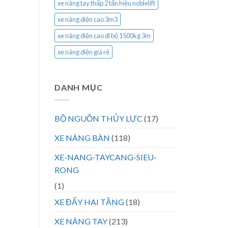
xe nâng tay thấp 2 tấn hiệu noblelift
xe nâng điện cao 3m3
xe nâng điện cao đi bộ 1500kg 3m
xe nâng điện giá rẻ
DANH MỤC
BỘ NGUỒN THỦY LỰC
(17)
XE NÂNG BÀN
(118)
XE-NANG-TAYCANG-SIEU-
RONG
(1)
XE ĐẨY HAI TẦNG
(18)
XE NÂNG TAY
(213)