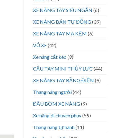
XE NÂNG TAY SIÊU NGẮN
(6)
XE NÂNG BÁN TỰ ĐỘNG
(39)
XE NÂNG TAY MẠ KẼM
(6)
VỎ XE
(42)
Xe nâng cắt kéo
(9)
CẨU TAY MINI THỦY LỰC
(44)
XE NÂNG TAY BẰNG ĐIỆN
(9)
Thang nâng người
(44)
ĐẦU BƠM XE NÂNG
(9)
Xe nâng di chuyen phuy
(59)
Thang nâng tự hành
(11)