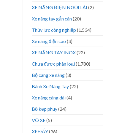
XE NÂNG ĐIỆN NGỒI LÁI
(2)
Xe nâng tay gắn cân
(20)
Thủy lực công nghiệp
(1.534)
Xe nâng điện cao
(3)
XE NÂNG TAY INOX
(22)
Chưa được phân loại
(1.780)
Bộ càng xe nâng
(3)
Bánh Xe Nâng Tay
(22)
Xe nâng càng dài
(4)
Bộ kẹp phuy
(24)
VÕ XE
(5)
XE ĐẨY
(36)