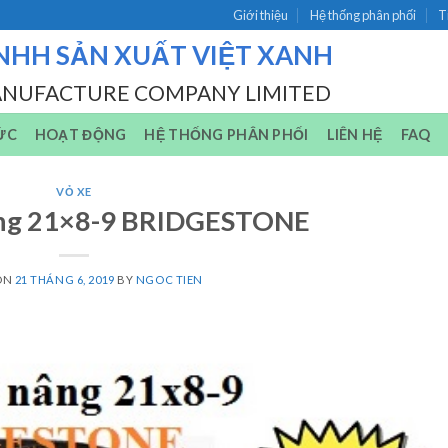
Giới thiệu
Hệ thống phân phối
T
NHH SẢN XUẤT VIỆT XANH
ANUFACTURE COMPANY LIMITED
ỨC
HOẠT ĐỘNG
HỆ THỐNG PHÂN PHỐI
LIÊN HỆ
FAQ
VỎ XE
âng 21×8-9 BRIDGESTONE
ON
21 THÁNG 6, 2019
BY
NGOC TIEN