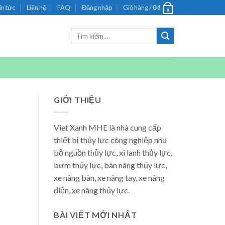
in tức
Liên hệ
FAQ
Đăng nhập
Giỏ hàng /
0
₫
0
Tìm
kiếm:
GIỚI THIỆU
Viet Xanh MHE là nhà cung cấp
thiết bị thủy lực công nghiệp như
bộ nguồn thủy lực, xi lanh thủy lực,
bơm thủy lực, bàn nâng thủy lực,
xe nâng bàn, xe nâng tay, xe nâng
điện, xe nâng thủy lực.
BÀI VIẾT MỚI NHẤT