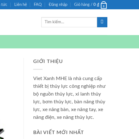
n tức
Liên hệ
FAQ
Đăng nhập
Giỏ hàng /
0
₫
0
Tìm
kiếm:
GIỚI THIỆU
Viet Xanh MHE là nhà cung cấp
thiết bị thủy lực công nghiệp như
bộ nguồn thủy lực, xi lanh thủy
lực, bơm thủy lực, bàn nâng thủy
lực, xe nâng bàn, xe nâng tay, xe
nâng điện, xe nâng thủy lực.
BÀI VIẾT MỚI NHẤT