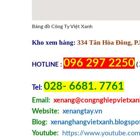
Bảng đồ Công Ty Việt Xanh
Kho xem hàng:
334 Tân Hòa Đông, P.
096 297 2250
HOTLINE :
(
028- 6681. 7761
Tel:
Email:
xenang@congnghiepvietxan
Website:
xenangtay.vn
Blog:
xenanghangvietxanh.blogspo
Youtube:
https://www.youtube.c