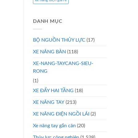
xe nâng điện giá rẻ
DANH MỤC
BỘ NGUỒN THỦY LỰC
(17)
XE NÂNG BÀN
(118)
XE-NANG-TAYCANG-SIEU-
RONG
(1)
XE ĐẨY HAI TẦNG
(18)
XE NÂNG TAY
(213)
XE NÂNG ĐIỆN NGỒI LÁI
(2)
Xe nâng tay gắn cân
(20)
Thủy lực công nghiệp
(1.528)