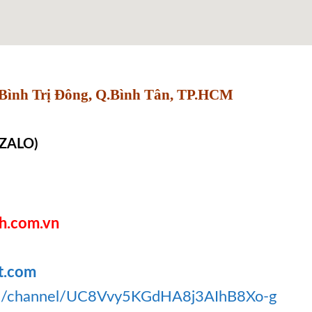
Bình Trị Đông, Q.Bình Tân, TP.HCM
 ZALO)
h.com.vn
t.com
om/channel/UC8Vvy5KGdHA8j3AIhB8Xo-g