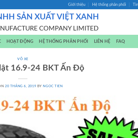
Giới thiệu
Hệ thống phân phối
Ti
NHH SẢN XUẤT VIỆT XANH
ANUFACTURE COMPANY LIMITED
C
HOẠT ĐỘNG
HỆ THỐNG PHÂN PHỐI
LIÊN HỆ
FAQ
VÕ XE
 lật 16.9-24 BKT Ấn Độ
 ON
20 THÁNG 6, 2019
BY
NGOC TIEN