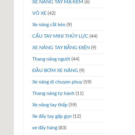
XE NÂNG TAY MẠ KẼM
(6)
VỎ XE
(42)
Xe nâng cắt kéo
(9)
CẨU TAY MINI THỦY LỰC
(44)
XE NÂNG TAY BẰNG ĐIỆN
(9)
Thang nâng người
(44)
ĐẦU BƠM XE NÂNG
(9)
Xe nâng di chuyen phuy
(59)
Thang nâng tự hành
(11)
Xe nâng tay thấp
(59)
Xe đẩy tay gấp gọn
(12)
xe đẩy hàng
(83)