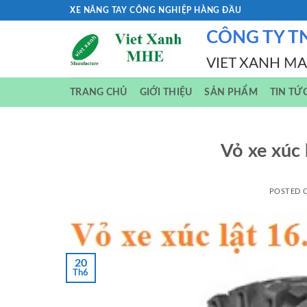
Skip
XE NÂNG TAY CÔNG NGHIỆP HÀNG ĐẦU
to
CÔNG TY T
content
VIET XANH M
TRANG CHỦ
GIỚI THIỆU
SẢN PHẨM
TIN TỨ
Vỏ xe xúc
POSTED
20
Th6