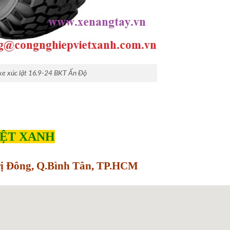
xe xúc lật 16.9-24 BKT Ấn Độ
IỆT XANH
Trị Đông, Q.Bình Tân, TP.HCM