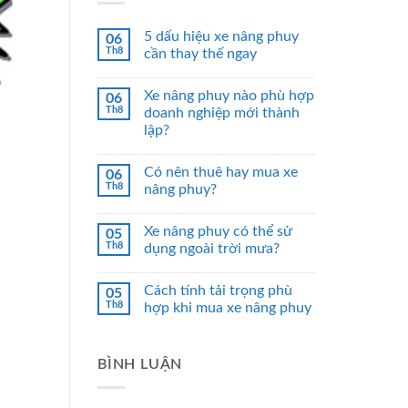
5 dấu hiệu xe nâng phuy
06
Th8
cần thay thế ngay
Xe nâng phuy nào phù hợp
06
Th8
doanh nghiệp mới thành
lập?
Có nên thuê hay mua xe
06
Th8
nâng phuy?
Xe nâng phuy có thể sử
05
Th8
dụng ngoài trời mưa?
Cách tính tải trọng phù
05
Th8
hợp khi mua xe nâng phuy
BÌNH LUẬN