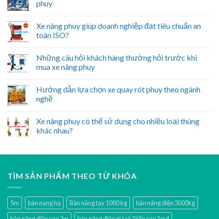
phuy
Xe nâng phuy giúp doanh nghiệp đạt tiêu chuẩn an
toàn ISO?
Những câu hỏi khách hàng thường hỏi trước khi
mua xe nâng phuy
Hướng dẫn lựa chọn xe quay rót phuy theo ngành
nghề
Xe nâng phuy có thể sử dụng cho nhiều loại thùng
khác nhau?
TÌM SẢN PHẨM THEO TỪ KHÓA
5m
bàn nang hạ
Bàn nâng tay 1000 kg
bàn nâng điện 3000kg
bàn nâng điện cao 2m
bàn nâng điện giá rẻ 2 tấn cao 1m4