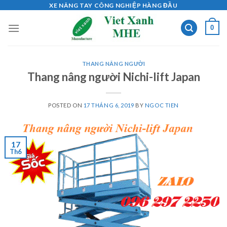
Skip
XE NÂNG TAY CÔNG NGHIỆP HÀNG ĐẦU
to
0
content
THANG NÂNG NGƯỜI
Thang nâng người Nichi-lift Japan
POSTED ON
17 THÁNG 6, 2019
BY
NGOC TIEN
17
Th6