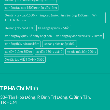
xe nâng tay cao 1500kg chân siêu rộng
Xe nâng tay cao 1500kg nâng cao 1m6 chân siêu rộng 1500mm TW-
LIFTER Đài Loan
Xe nâng tay cao OPK
Xe nâng tay inox 2.5 tấn
xe nâng tay quay đổ phuy nhật bản
xe nâng tay đặc biệt 838x1220mm
xe nâng thủy sản mạ kẽm
xe nâng điện nhập khấu
xe đẩy 2 tầng 350kg
xe đẩy 150kg giá rẻ
xe đẩy mặt bàn 200kg
Xe đẩy tay VIỆT XANH X550
TP.Hồ Chí Minh
334 Tân Hoà Đông, P. Bình Trị Đông, Q.Bình Tân,
TP.HCM