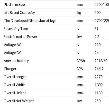
Platform Size
mm
2200*10
Lift Rated Ccapacity
kg
500
The Developed Dimension of legs
mm
2700*22
Eelavating Time
s
59
Electric motor Power
kw
2.2
Voltage AC
v
220
Voltage DC
v
24
Aneroid battery
V/Ah
2*12/60
Charger
V/A
24/12
Overall Length
mm
2270
Overall Width
mm
1300
Overall Height
mm
1180
Overall Net Weight
kw
950