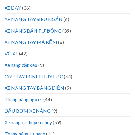
XE ĐẨY
(36)
XE NÂNG TAY SIÊU NGẮN
(6)
XE NÂNG BÁN TỰ ĐỘNG
(39)
XE NÂNG TAY MẠ KẼM
(6)
VỎ XE
(42)
Xe nâng cắt kéo
(9)
CẨU TAY MINI THỦY LỰC
(44)
XE NÂNG TAY BẰNG ĐIỆN
(9)
Thang nâng người
(44)
ĐẦU BƠM XE NÂNG
(9)
Xe nâng di chuyen phuy
(59)
Thang nâng tự hành
(11)