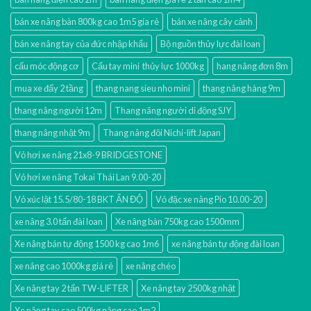
bán xe nâng bàn 800kg cao 1m5 gía rẻ
bán xe nâng cây cảnh
bán xe nâng tay của đức nhập khẩu
Bộ nguồn thủy lực đài loan
cẩu móc động cơ
Cẩu tay mini thủy lực 1000kg
hang nâng đơn 8m
mua xe đẩy 2 tầng
thang nang sieu nho mini
thang nâng hàng 9m
thang nâng người 12m
Thang nâng người di động SJY
thang nâng nhật 9m
Thang nâng đôi Nichi-lift Japan
Vỏ hơi xe nâng 21x8-9 BRIDGESTONE
Vỏ hơi xe nâng Tokai Thái Lan 9.00-20
Vỏ xúc lật 15.5/80-18 BKT ẤN ĐỘ
Vỏ đặc xe nâng Pio 10.00-20
xe nâng 3.0 tấn đài loan
Xe nâng bàn 750kg cao 1500mm
Xe nâng bán tự động 1500 kg cao 1m6
xe nâng bán tự động đài loan
xe nâng cao 1000kg giá rẻ
xe nâng chéo
Xe nâng tay 2 tấn TW-LIFTER
Xe nâng tay 2500kg nhật
Xe nâng tay cao 500kg nâng cao 1m2