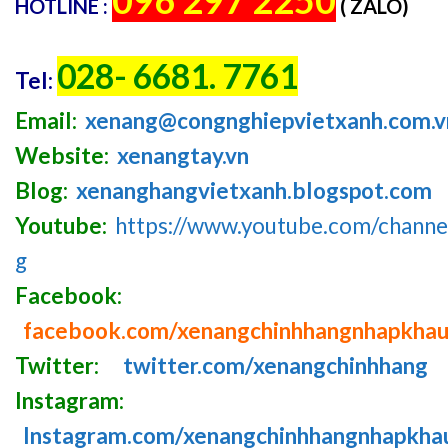
096 297 2250
HOTLINE :
( ZALO)
028- 6681. 7761
Tel:
Email:
xenang@congnghiepvietxanh.com.v
Website:
xenangtay.vn
Blog:
xenanghangvietxanh.blogspot.com
Youtube:
https://www.youtube.com/chan
g
Facebook:
facebook.com/xenangchinhhangnhapkha
Twitter:
twitter.com/xenangchinhhang
Instagram:
Instagram.com/xenangchinhhangnhapkha