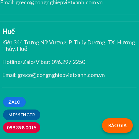
Email:
greco@congnghiepvietxanh.com.vn
Huế
Kiệt 344 Trưng Nữ Vương, P. Thủy Dương, TX. Hương
Thủy, Huế
Hotline/Zalo/Viber:
096.297.2250
Email:
greco@congnghiepvietxanh.com.vn
ZALO
MESSENGER
BÁO GIÁ
098.398.0015