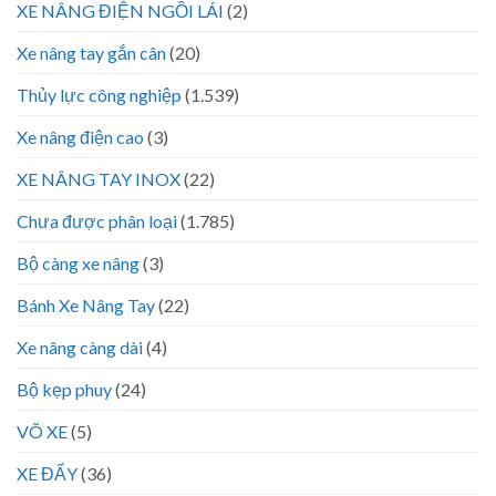
XE NÂNG ĐIỆN NGỒI LÁI
(2)
Xe nâng tay gắn cân
(20)
Thủy lực công nghiệp
(1.539)
Xe nâng điện cao
(3)
XE NÂNG TAY INOX
(22)
Chưa được phân loại
(1.785)
Bộ càng xe nâng
(3)
Bánh Xe Nâng Tay
(22)
Xe nâng càng dài
(4)
Bộ kẹp phuy
(24)
VÕ XE
(5)
XE ĐẨY
(36)