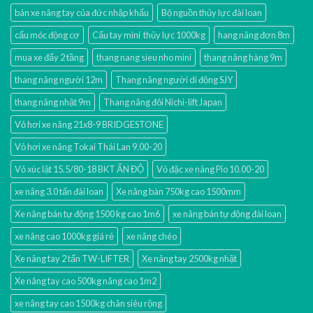
bán xe nâng tay của đức nhập khẩu
Bộ nguồn thủy lực đài loan
cẩu móc động cơ
Cẩu tay mini thủy lực 1000kg
hang nâng đơn 8m
mua xe đẩy 2 tầng
thang nang sieu nho mini
thang nâng hàng 9m
thang nâng người 12m
Thang nâng người di động SJY
thang nâng nhật 9m
Thang nâng đôi Nichi-lift Japan
Vỏ hơi xe nâng 21x8-9 BRIDGESTONE
Vỏ hơi xe nâng Tokai Thái Lan 9.00-20
Vỏ xúc lật 15.5/80-18 BKT ẤN ĐỘ
Vỏ đặc xe nâng Pio 10.00-20
xe nâng 3.0 tấn đài loan
Xe nâng bàn 750kg cao 1500mm
Xe nâng bán tự động 1500 kg cao 1m6
xe nâng bán tự động đài loan
xe nâng cao 1000kg giá rẻ
xe nâng chéo
Xe nâng tay 2 tấn TW-LIFTER
Xe nâng tay 2500kg nhật
Xe nâng tay cao 500kg nâng cao 1m2
xe nâng tay cao 1500kg chân siêu rộng