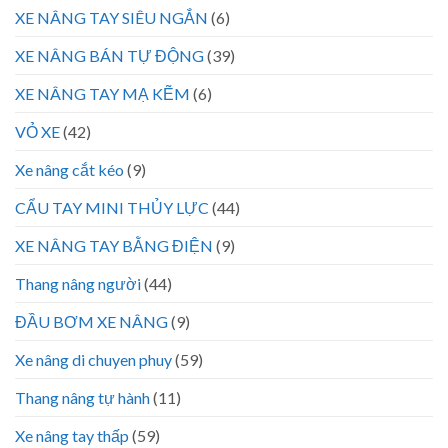
XE NÂNG TAY SIÊU NGẮN
(6)
XE NÂNG BÁN TỰ ĐỘNG
(39)
XE NÂNG TAY MẠ KẼM
(6)
VỎ XE
(42)
Xe nâng cắt kéo
(9)
CẨU TAY MINI THỦY LỰC
(44)
XE NÂNG TAY BẰNG ĐIỆN
(9)
Thang nâng người
(44)
ĐẦU BƠM XE NÂNG
(9)
Xe nâng di chuyen phuy
(59)
Thang nâng tự hành
(11)
Xe nâng tay thấp
(59)