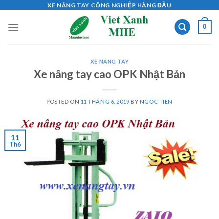
Skip
XE NÂNG TAY CÔNG NGHIỆP HÀNG ĐẦU
to
0
content
XE NÂNG TAY
Xe nâng tay cao OPK Nhật Bản
POSTED ON
11 THÁNG 6, 2019
BY
NGOC TIEN
11
Th6