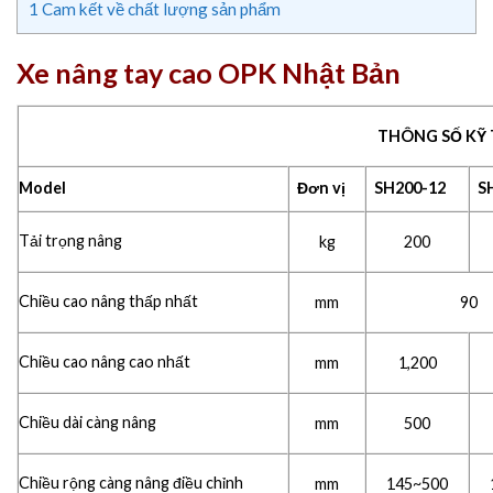
1
Cam kết về chất lượng sản phẩm
Xe nâng tay cao OPK Nhật Bản
THÔNG SỐ KỸ
Model
Đơn vị
SH200-12
S
Tải trọng nâng
kg
200
Chiều cao nâng thấp nhất
mm
90
Chiều cao nâng cao nhất
mm
1,200
Chiều dài càng nâng
mm
500
Chiều rộng càng nâng điều chỉnh
mm
145~500