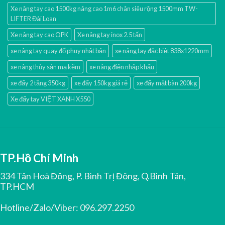
Xe nâng tay cao 1500kg nâng cao 1m6 chân siêu rộng 1500mm TW-
LIFTER Đài Loan
Xe nâng tay cao OPK
Xe nâng tay inox 2.5 tấn
xe nâng tay quay đổ phuy nhật bản
xe nâng tay đặc biệt 838x1220mm
xe nâng thủy sản mạ kẽm
xe nâng điện nhập khấu
xe đẩy 2 tầng 350kg
xe đẩy 150kg giá rẻ
xe đẩy mặt bàn 200kg
Xe đẩy tay VIỆT XANH X550
TP.Hồ Chí Minh
334 Tân Hoà Đông, P. Bình Trị Đông, Q.Bình Tân,
TP.HCM
Hotline/Zalo/Viber:
096.297.2250