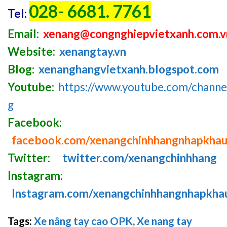
028- 6681. 7761
Tel:
Email:
xenang@congnghiepvietxanh.com.v
Website:
xenangtay.vn
Blog:
xenanghangvietxanh.blogspot.com
Youtube:
https://www.youtube.com/chan
g
Facebook:
facebook.com/xenangchinhhangnhapkha
Twitter:
twitter.com/xenangchinhhang
Instagram:
Instagram.com/xenangchinhhangnhapkha
Tags:
Xe nâng tay cao OPK
,
Xe nang tay