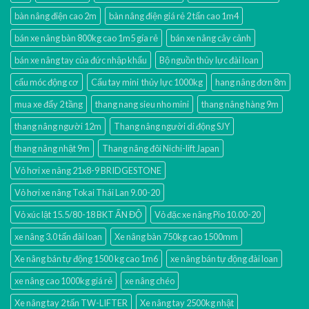
bàn nâng điện cao 2m
bàn nâng điện giá rẻ 2 tấn cao 1m4
bán xe nâng bàn 800kg cao 1m5 gía rẻ
bán xe nâng cây cảnh
bán xe nâng tay của đức nhập khẩu
Bộ nguồn thủy lực đài loan
cẩu móc động cơ
Cẩu tay mini thủy lực 1000kg
hang nâng đơn 8m
mua xe đẩy 2 tầng
thang nang sieu nho mini
thang nâng hàng 9m
thang nâng người 12m
Thang nâng người di động SJY
thang nâng nhật 9m
Thang nâng đôi Nichi-lift Japan
Vỏ hơi xe nâng 21x8-9 BRIDGESTONE
Vỏ hơi xe nâng Tokai Thái Lan 9.00-20
Vỏ xúc lật 15.5/80-18 BKT ẤN ĐỘ
Vỏ đặc xe nâng Pio 10.00-20
xe nâng 3.0 tấn đài loan
Xe nâng bàn 750kg cao 1500mm
Xe nâng bán tự động 1500 kg cao 1m6
xe nâng bán tự động đài loan
xe nâng cao 1000kg giá rẻ
xe nâng chéo
Xe nâng tay 2 tấn TW-LIFTER
Xe nâng tay 2500kg nhật