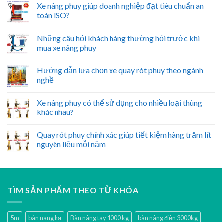
Xe nâng phuy giúp doanh nghiệp đạt tiêu chuẩn an
toàn ISO?
Những câu hỏi khách hàng thường hỏi trước khi
mua xe nâng phuy
Hướng dẫn lựa chọn xe quay rót phuy theo ngành
nghề
Xe nâng phuy có thể sử dụng cho nhiều loại thùng
khác nhau?
Quay rót phuy chính xác giúp tiết kiệm hàng trăm lít
nguyên liệu mỗi năm
TÌM SẢN PHẨM THEO TỪ KHÓA
5m
bàn nang hạ
Bàn nâng tay 1000 kg
bàn nâng điện 3000kg