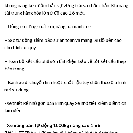
khung nâng kép, đảm bảo sự vững trãi và chắc chắn. Khi nâng
tải trọng hàng hóa lớn ở độ cao 1.6 mét.
– Động cơ công suất lớn, nâng hạ mạnh mẽ.
– Sạc tự động, đảm bảo sự an toàn và mang lại độ bền cao
cho bình ăc quy.
– Toàn bộ kết cấu phủ sơn tĩnh điện, bảo vệ tốt kết cấu thép
bên trong.
– Bánh xe di chuyển linh hoạt, chất liệu tùy chọn theo địa hình
nơi sử dụng.
-Xe thiết kế nhỏ gọn,bán kính quay xe nhỏ tiết kiệm diện tích
làm việc.
–
Xe nâng bán tự động 1000kg nâng cao 1m6
TW_LIFTER
hoạt động êm ái ,không xả khói bụi phù hợp