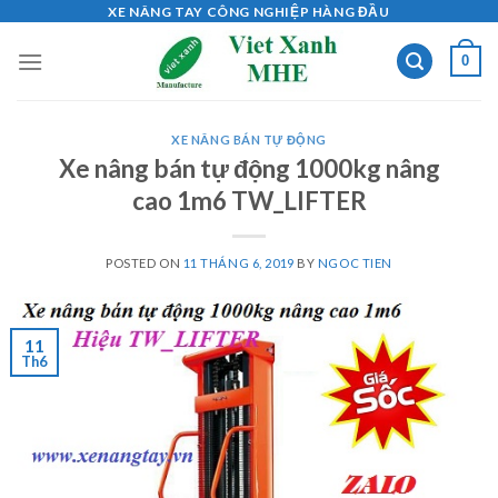
Skip
XE NÂNG TAY CÔNG NGHIỆP HÀNG ĐẦU
to
0
content
XE NÂNG BÁN TỰ ĐỘNG
Xe nâng bán tự động 1000kg nâng
cao 1m6 TW_LIFTER
POSTED ON
11 THÁNG 6, 2019
BY
NGOC TIEN
11
Th6