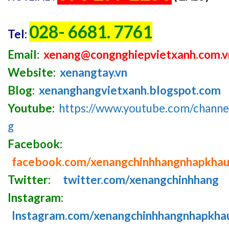
028- 6681. 7761
Tel:
Email:
xenang@congnghiepvietxanh.com.v
Website:
xenangtay.vn
Blog:
xenanghangvietxanh.blogspot.com
Youtube:
https://www.youtube.com/chan
g
Facebook:
facebook.com/xenangchinhhangnhapkha
Twitter:
twitter.com/xenangchinhhang
Instagram:
Instagram.com/xenangchinhhangnhapkha