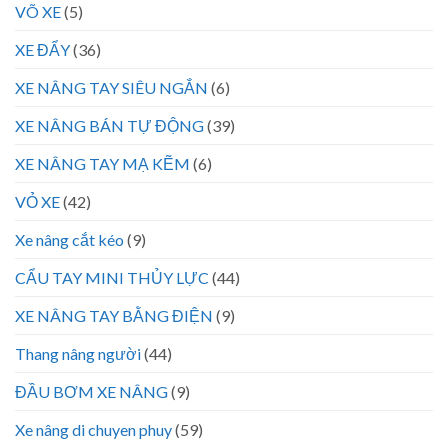
VÕ XE
(5)
XE ĐẨY
(36)
XE NÂNG TAY SIÊU NGẮN
(6)
XE NÂNG BÁN TỰ ĐỘNG
(39)
XE NÂNG TAY MẠ KẼM
(6)
VỎ XE
(42)
Xe nâng cắt kéo
(9)
CẨU TAY MINI THỦY LỰC
(44)
XE NÂNG TAY BẰNG ĐIỆN
(9)
Thang nâng người
(44)
ĐẦU BƠM XE NÂNG
(9)
Xe nâng di chuyen phuy
(59)