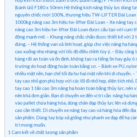
hợp kim Kích thước bánh trước (bánh càng) F 74 mm Kích t
(bánh lái) F180 x 50mm Hệ thống kích nâng thủy lực dùng t
nguyên chiếc mới 100%, thương hiệu TW-LIFTER Đài Loan 
1000kg nâng cao 3m hiệu tw-lifter Đài Loan – Xe nâng tay
nâng cao 3m hiệu tw-lifter Đài Loan được cấu tạo với cụm t
động mạnh mẽ. – Khung nâng chắc chắn được thiết kế với 2 
đứng. – Hệ thống van xả linh hoạt, giúp cho việc nâng hạ hàn
cao xuống nhẹ nhàng với tốc độ điều chỉnh tùy ý. – Đây cũng 
hàng rất an toàn và ổn định, không tạo ra tiếng ồn hay gây ô
trường do hoạt động hoàn toàn bằng cơ. – Bánh xe PU, nylo
nhiều mặt nền, hạn chế tối đa hư hại mặt nền khi di chuyển. –
tay cao nhỏ gọn phù hợp với các lối đi nhỏ hẹp, diện tích nhỏ
tay cao 1 tấn cao 3m nâng hạ hoàn toàn bằng thủy lực, nên v
nên khá đơn giản. Bạn di chuyển xe đến vị trí cần nâng hạ hà
vào pallet chứa hàng hóa, dùng chân đạp thủy lực lên và dừn
cao cần thiết. Di chuyển xe nâng tay cao và hàng hóa đến địa
sản phẩm. Dùng tay bóp xả giống như phanh xe đạp để hạ cà
trí mong muốn.
1
Cam kết về chất lượng sản phẩm