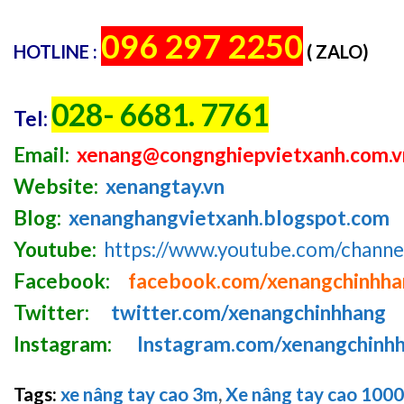
096 297 2250
HOTLINE :
( ZALO)
028- 6681. 7761
Tel:
Email:
xenang@congnghiepvietxanh.com.v
Website:
xenangtay.vn
Blog:
xenanghangvietxanh.blogspot.com
Youtube:
https://www.youtube.com/chan
Facebook:
facebook.com/xenangchinhh
Twitter:
twitter.com/xenangchinhhang
Instagram:
Instagram.com/xenangchinh
Tags:
xe nâng tay cao 3m
,
Xe nâng tay cao 100