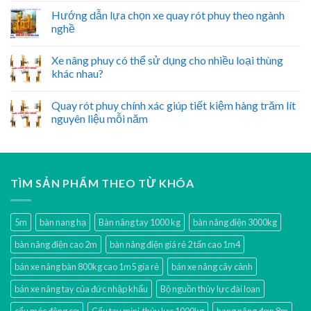
Hướng dẫn lựa chọn xe quay rót phuy theo ngành
nghề
Xe nâng phuy có thể sử dụng cho nhiều loại thùng
khác nhau?
Quay rót phuy chính xác giúp tiết kiệm hàng trăm lít
nguyên liệu mỗi năm
TÌM SẢN PHẨM THEO TỪ KHÓA
5m
bàn nang hạ
Bàn nâng tay 1000 kg
bàn nâng điện 3000kg
bàn nâng điện cao 2m
bàn nâng điện giá rẻ 2 tấn cao 1m4
bán xe nâng bàn 800kg cao 1m5 gía rẻ
bán xe nâng cây cảnh
bán xe nâng tay của đức nhập khẩu
Bộ nguồn thủy lực đài loan
cẩu móc động cơ
Cẩu tay mini thủy lực 1000kg
hang nâng đơn 8m