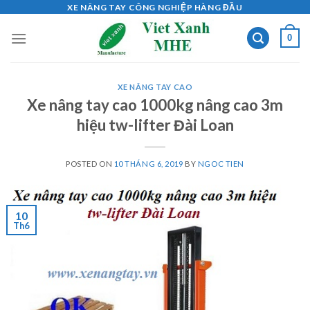
Skip
XE NÂNG TAY CÔNG NGHIỆP HÀNG ĐẦU
to
0
content
XE NÂNG TAY CAO
Xe nâng tay cao 1000kg nâng cao 3m
hiệu tw-lifter Đài Loan
POSTED ON
10 THÁNG 6, 2019
BY
NGOC TIEN
10
Th6