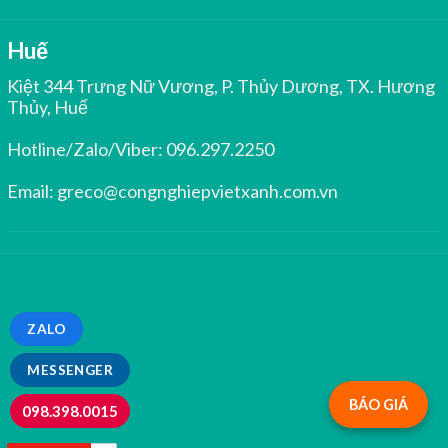
Huế
Kiệt 344 Trưng Nữ Vương, P. Thủy Dương, TX. Hương
Thủy, Huế
Hotline/Zalo/Viber:
096.297.2250
Email:
greco@congnghiepvietxanh.com.vn
ZALO
MESSENGER
BÁO GIÁ
098.398.0015