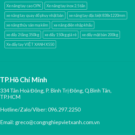
Xe nâng tay cao OPK
Xe nâng tay inox 2.5 tấn
xe nâng tay quay đổ phuy nhật bản
xe nâng tay đặc biệt 838x1220mm
xe nâng thủy sản mạ kẽm
xe nâng điện nhập khấu
xe đẩy 2 tầng 350kg
xe đẩy 150kg giá rẻ
xe đẩy mặt bàn 200kg
Xe đẩy tay VIỆT XANH X550
TP.Hồ Chí Minh
334 Tân Hoà Đông, P. Bình Trị Đông, Q.Bình Tân,
TP.HCM
Hotline/Zalo/Viber:
096.297.2250
Email:
greco@congnghiepvietxanh.com.vn