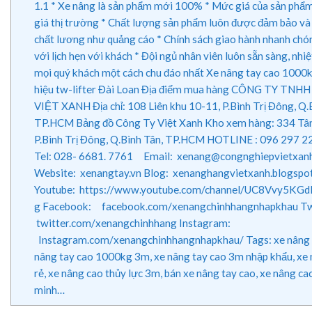
1.1
* Xe nâng là sản phẩm mới 100% * Mức giá của sản phẩm 
giá thị trường * Chất lượng sản phẩm luôn được đảm bảo và
chất lương như quảng cáo * Chính sách giao hành nhanh chó
với lịch hẹn với khách * Đội ngủ nhân viên luôn sẵn sàng, nhiệt
mọi quý khách một cách chu đáo nhất Xe nâng tay cao 10
hiệu tw-lifter Đài Loan Địa điểm mua hàng CÔNG TY TNH
VIỆT XANH Địa chỉ: 108 Liên khu 10-11, P.Bình Trị Đông, Q.
TP.HCM Bảng đồ Công Ty Việt Xanh Kho xem hàng: 334 Tâ
P.Bình Trị Đông, Q.Bình Tân, TP.HCM HOTLINE : 096 297 2
Tel: 028- 6681. 7761 Email: xenang@congnghiepvietxan
Website: xenangtay.vn Blog: xenanghangvietxanh.blogspo
Youtube: https://www.youtube.com/channel/UC8Vvy5KG
g Facebook: facebook.com/xenangchinhhangnhapkhau T
twitter.com/xenangchinhhang Instagram:
Instagram.com/xenangchinhhangnhapkhau/ Tags: xe nâng 
nâng tay cao 1000kg 3m, xe nâng tay cao 3m nhập khẩu, xe
rẻ, xe nâng cao thủy lực 3m, bán xe nâng tay cao, xe nâng cao 
minh…