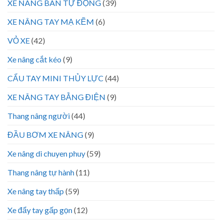
XE NÂNG BÁN TỰ ĐỘNG
(39)
XE NÂNG TAY MẠ KẼM
(6)
VỎ XE
(42)
Xe nâng cắt kéo
(9)
CẨU TAY MINI THỦY LỰC
(44)
XE NÂNG TAY BẰNG ĐIỆN
(9)
Thang nâng người
(44)
ĐẦU BƠM XE NÂNG
(9)
Xe nâng di chuyen phuy
(59)
Thang nâng tự hành
(11)
Xe nâng tay thấp
(59)
Xe đẩy tay gấp gọn
(12)