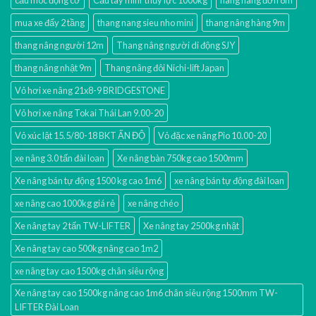
mua xe đẩy 2 tầng
thang nang sieu nho mini
thang nâng hàng 9m
thang nâng người 12m
Thang nâng người di động SJY
thang nâng nhật 9m
Thang nâng đôi Nichi-lift Japan
Vỏ hơi xe nâng 21x8-9 BRIDGESTONE
Vỏ hơi xe nâng Tokai Thái Lan 9.00-20
Vỏ xúc lật 15.5/80-18 BKT ẤN ĐỘ
Vỏ đặc xe nâng Pio 10.00-20
xe nâng 3.0 tấn đài loan
Xe nâng bàn 750kg cao 1500mm
Xe nâng bán tự động 1500 kg cao 1m6
xe nâng bán tự động đài loan
xe nâng cao 1000kg giá rẻ
xe nâng chéo
Xe nâng tay 2 tấn TW-LIFTER
Xe nâng tay 2500kg nhật
Xe nâng tay cao 500kg nâng cao 1m2
xe nâng tay cao 1500kg chân siêu rộng
Xe nâng tay cao 1500kg nâng cao 1m6 chân siêu rộng 1500mm TW-
LIFTER Đài Loan