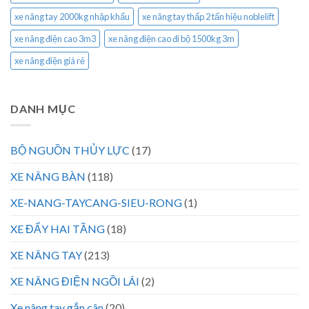
xe nâng tay 2000kg nhập khẩu
xe nâng tay thấp 2 tấn hiệu noblelift
xe nâng điện cao 3m3
xe nâng điện cao đi bộ 1500kg 3m
xe nâng điện giá rẻ
DANH MỤC
BỘ NGUỒN THỦY LỰC
(17)
XE NÂNG BÀN
(118)
XE-NANG-TAYCANG-SIEU-RONG
(1)
XE ĐẨY HAI TẦNG
(18)
XE NÂNG TAY
(213)
XE NÂNG ĐIỆN NGỒI LÁI
(2)
Xe nâng tay gắn cân
(20)