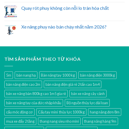
Quay rót phuy không còn nỗi lo tràn hóa chất
Xe nâng phuy nào bán chạy nhất năm 2026?
TÌM SẢN PHẨM THEO TỪ KHÓA
5m
bàn nang hạ
Bàn nâng tay 1000 kg
bàn nâng điện 3000kg
bàn nâng điện cao 2m
bàn nâng điện giá rẻ 2 tấn cao 1m4
bán xe nâng bàn 800kg cao 1m5 gía rẻ
bán xe nâng cây cảnh
bán xe nâng tay của đức nhập khẩu
Bộ nguồn thủy lực đài loan
cẩu móc động cơ
Cẩu tay mini thủy lực 1000kg
hang nâng đơn 8m
mua xe đẩy 2 tầng
thang nang sieu nho mini
thang nâng hàng 9m