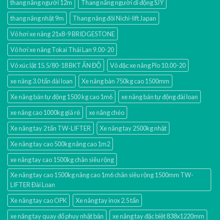
thang nâng người 12m
Thang nâng người di động SJY
thang nâng nhật 9m
Thang nâng đôi Nichi-lift Japan
Vỏ hơi xe nâng 21x8-9 BRIDGESTONE
Vỏ hơi xe nâng Tokai Thái Lan 9.00-20
Vỏ xúc lật 15.5/80-18 BKT ẤN ĐỘ
Vỏ đặc xe nâng Pio 10.00-20
xe nâng 3.0 tấn đài loan
Xe nâng bàn 750kg cao 1500mm
Xe nâng bán tự động 1500 kg cao 1m6
xe nâng bán tự động đài loan
xe nâng cao 1000kg giá rẻ
xe nâng chéo
Xe nâng tay 2 tấn TW-LIFTER
Xe nâng tay 2500kg nhật
Xe nâng tay cao 500kg nâng cao 1m2
xe nâng tay cao 1500kg chân siêu rộng
Xe nâng tay cao 1500kg nâng cao 1m6 chân siêu rộng 1500mm TW-
LIFTER Đài Loan
Xe nâng tay cao OPK
Xe nâng tay inox 2.5 tấn
xe nâng tay quay đổ phuy nhật bản
xe nâng tay đặc biệt 838x1220mm