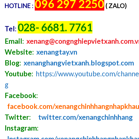
096 297 2250
HOTLINE :
( ZALO)
028- 6681. 7761
Tel:
Email:
xenang@congnghiepvietxanh.com.v
Website:
xenangtay.vn
Blog:
xenanghangvietxanh.blogspot.com
Youtube:
https://www.youtube.com/chan
g
Facebook:
facebook.com/xenangchinhhangnhapkha
Twitter:
twitter.com/xenangchinhhang
Instagram:
Instagram.com/xenangchinhhangnhapkha