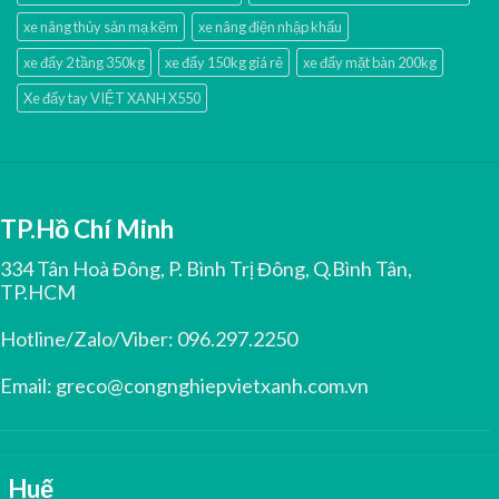
xe nâng thủy sản mạ kẽm
xe nâng điện nhập khấu
xe đẩy 2 tầng 350kg
xe đẩy 150kg giá rẻ
xe đẩy mặt bàn 200kg
Xe đẩy tay VIỆT XANH X550
TP.Hồ Chí Minh
334 Tân Hoà Đông, P. Bình Trị Đông, Q.Bình Tân,
TP.HCM
Hotline/Zalo/Viber:
096.297.2250
Email:
greco@congnghiepvietxanh.com.vn
Huế