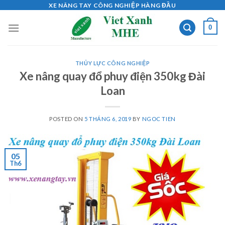
Skip
XE NÂNG TAY CÔNG NGHIỆP HÀNG ĐẦU
to
0
content
THỦY LỰC CÔNG NGHIỆP
Xe nâng quay đổ phuy điện 350kg Đài
Loan
POSTED ON
5 THÁNG 6, 2019
BY
NGOC TIEN
05
Th6