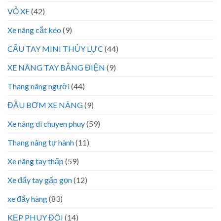
VỎ XE
(42)
Xe nâng cắt kéo
(9)
CẨU TAY MINI THỦY LỰC
(44)
XE NÂNG TAY BẰNG ĐIỆN
(9)
Thang nâng người
(44)
ĐẦU BƠM XE NÂNG
(9)
Xe nâng di chuyen phuy
(59)
Thang nâng tự hành
(11)
Xe nâng tay thấp
(59)
Xe đẩy tay gấp gọn
(12)
xe đẩy hàng
(83)
KẸP PHUY ĐÔI
(14)