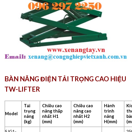
BÀN NÂNG ĐIỆN TẢI TRỌNG CAO HIỆU
TW-LIFTER
Tải
Chiều cao
Chiều cao
Hành
Kí
trọng
nâng thấp
nâng cao
trình
th
Model
nâng
nhất H1
nhất H2
nâng
bà
(kg)
(mm)
(mm)
H(mm)
(m
SJG1-
25