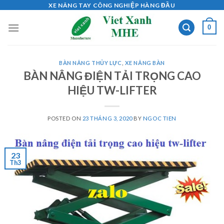
Skip
XE NÂNG TAY CÔNG NGHIỆP HÀNG ĐẦU
to
0
content
BÀN NÂNG THỦY LỰC
,
XE NÂNG BÀN
BÀN NÂNG ĐIỆN TẢI TRỌNG CAO
HIỆU TW-LIFTER
POSTED ON
23 THÁNG 3, 2020
BY
NGOC TIEN
23
Th3