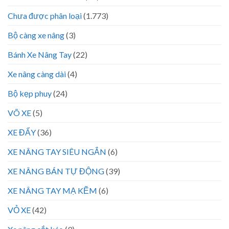
Chưa được phân loại
(1.773)
Bộ càng xe nâng
(3)
Bánh Xe Nâng Tay
(22)
Xe nâng càng dài
(4)
Bộ kẹp phuy
(24)
VÕ XE
(5)
XE ĐẨY
(36)
XE NÂNG TAY SIÊU NGẮN
(6)
XE NÂNG BÁN TỰ ĐỘNG
(39)
XE NÂNG TAY MẠ KẼM
(6)
VỎ XE
(42)