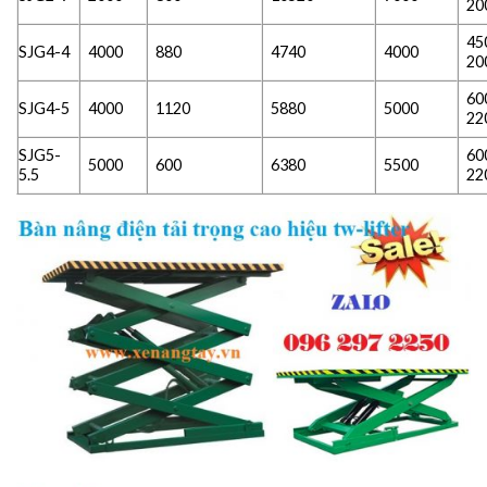
20
45
SJG4-4
4000
880
4740
4000
20
60
SJG4-5
4000
1120
5880
5000
22
SJG5-
60
5000
600
6380
5500
5.5
22