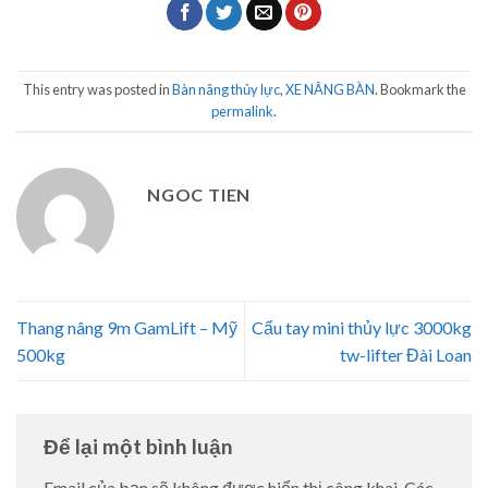
This entry was posted in
Bàn nâng thủy lực
,
XE NÂNG BÀN
. Bookmark the
permalink
.
NGOC TIEN
Thang nâng 9m GamLift – Mỹ
Cẩu tay mini thủy lực 3000kg
500kg
tw-lifter Đài Loan
Để lại một bình luận
Email của bạn sẽ không được hiển thị công khai.
Các