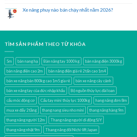
Xe nâng phuy nào bán chạy nhất năm 2026?
TÌM SẢN PHẨM THEO TỪ KHÓA
5m
bàn nang hạ
Bàn nâng tay 1000 kg
bàn nâng điện 3000kg
bàn nâng điện cao 2m
bàn nâng điện giá rẻ 2 tấn cao 1m4
bán xe nâng bàn 800kg cao 1m5 gía rẻ
bán xe nâng cây cảnh
bán xe nâng tay của đức nhập khẩu
Bộ nguồn thủy lực đài loan
cẩu móc động cơ
Cẩu tay mini thủy lực 1000kg
hang nâng đơn 8m
mua xe đẩy 2 tầng
thang nang sieu nho mini
thang nâng hàng 9m
thang nâng người 12m
Thang nâng người di động SJY
thang nâng nhật 9m
Thang nâng đôi Nichi-lift Japan