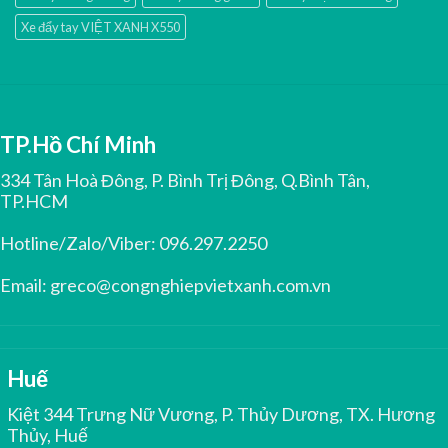
Xe đẩy tay VIỆT XANH X550
TP.Hồ Chí Minh
334 Tân Hoà Đông, P. Bình Trị Đông, Q.Bình Tân,
TP.HCM
Hotline/Zalo/Viber:
096.297.2250
Email:
greco@congnghiepvietxanh.com.vn
Huế
Kiệt 344 Trưng Nữ Vương, P. Thủy Dương, TX. Hương
Thủy, Huế