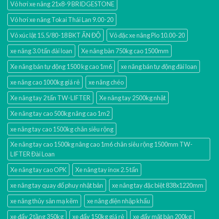
Vỏ hơi xe nâng 21x8-9 BRIDGESTONE
Vỏ hơi xe nâng Tokai Thái Lan 9.00-20
Vỏ xúc lật 15.5/80-18 BKT ẤN ĐỘ
Vỏ đặc xe nâng Pio 10.00-20
xe nâng 3.0 tấn đài loan
Xe nâng bàn 750kg cao 1500mm
Xe nâng bán tự động 1500 kg cao 1m6
xe nâng bán tự động đài loan
xe nâng cao 1000kg giá rẻ
xe nâng chéo
Xe nâng tay 2 tấn TW-LIFTER
Xe nâng tay 2500kg nhật
Xe nâng tay cao 500kg nâng cao 1m2
xe nâng tay cao 1500kg chân siêu rộng
Xe nâng tay cao 1500kg nâng cao 1m6 chân siêu rộng 1500mm TW-
LIFTER Đài Loan
Xe nâng tay cao OPK
Xe nâng tay inox 2.5 tấn
xe nâng tay quay đổ phuy nhật bản
xe nâng tay đặc biệt 838x1220mm
xe nâng thủy sản mạ kẽm
xe nâng điện nhập khấu
xe đẩy 2 tầng 350kg
xe đẩy 150kg giá rẻ
xe đẩy mặt bàn 200kg