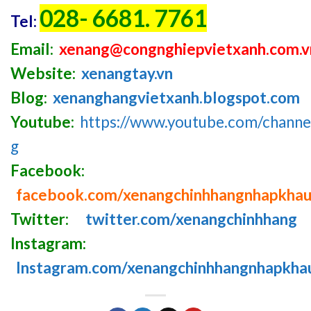
028- 6681. 7761
Tel:
Email:
xenang@congnghiepvietxanh.com.v
Website:
xenangtay.vn
Blog:
xenanghangvietxanh.blogspot.com
Youtube:
https://www.youtube.com/chan
g
Facebook:
facebook.com/xenangchinhhangnhapkha
Twitter:
twitter.com/xenangchinhhang
Instagram:
Instagram.com/xenangchinhhangnhapkha