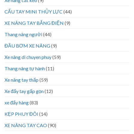
Xe nâng cắt kéo
(9)
CẨU TAY MINI THỦY LỰC
(44)
XE NÂNG TAY BẰNG ĐIỆN
(9)
Thang nâng người
(44)
ĐẦU BƠM XE NÂNG
(9)
Xe nâng di chuyen phuy
(59)
Thang nâng tự hành
(11)
Xe nâng tay thấp
(59)
Xe đẩy tay gấp gọn
(12)
xe đẩy hàng
(83)
KẸP PHUY ĐÔI
(14)
XE NÂNG TAY CAO
(90)