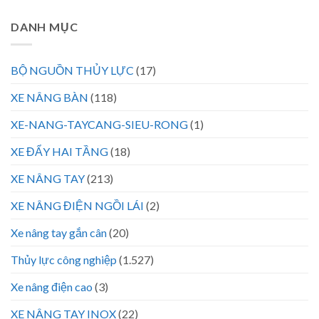
DANH MỤC
BỘ NGUỒN THỦY LỰC
(17)
XE NÂNG BÀN
(118)
XE-NANG-TAYCANG-SIEU-RONG
(1)
XE ĐẨY HAI TẦNG
(18)
XE NÂNG TAY
(213)
XE NÂNG ĐIỆN NGỒI LÁI
(2)
Xe nâng tay gắn cân
(20)
Thủy lực công nghiệp
(1.527)
Xe nâng điện cao
(3)
XE NÂNG TAY INOX
(22)