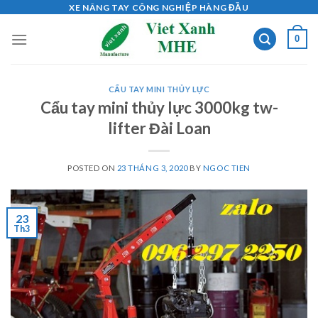
Skip
XE NÂNG TAY CÔNG NGHIỆP HÀNG ĐẦU
to
0
content
CẨU TAY MINI THỦY LỰC
Cẩu tay mini thủy lực 3000kg tw-
lifter Đài Loan
POSTED ON
23 THÁNG 3, 2020
BY
NGOC TIEN
23
Th3