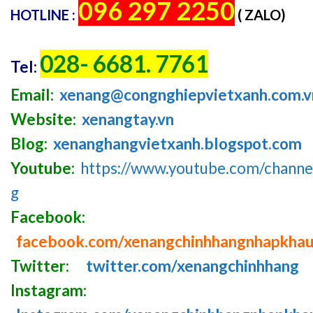
096 297 2250
HOTLINE :
( ZALO)
028- 6681. 7761
Tel:
Email:
xenang@congnghiepvietxanh.com.v
Website:
xenangtay.vn
Blog:
xenanghangvietxanh.blogspot.com
Youtube:
https://www.youtube.com/chan
g
Facebook:
facebook.com/xenangchinhhangnhapkha
Twitter:
twitter.com/xenangchinhhang
Instagram: