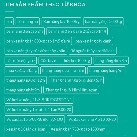
TÌM SẢN PHẨM THEO TỪ KHÓA
5m
bàn nang hạ
Bàn nâng tay 1000 kg
bàn nâng điện 3000kg
bàn nâng điện cao 2m
bàn nâng điện giá rẻ 2 tấn cao 1m4
bán xe nâng bàn 800kg cao 1m5 gía rẻ
bán xe nâng cây cảnh
bán xe nâng tay của đức nhập khẩu
Bộ nguồn thủy lực đài loan
cẩu móc động cơ
Cẩu tay mini thủy lực 1000kg
hang nâng đơn 8m
mua xe đẩy 2 tầng
thang nang sieu nho mini
thang nâng hàng 9m
thang nâng người 12m
Thang nâng người di động SJY
thang nâng nhật 9m
Thang nâng đôi Nichi-lift Japan
Vỏ hơi xe nâng 21x8-9 BRIDGESTONE
Vỏ hơi xe nâng Tokai Thái Lan 9.00-20
Vỏ xúc lật 15.5/80-18 BKT ẤN ĐỘ
Vỏ đặc xe nâng Pio 10.00-20
xe nâng 3.0 tấn đài loan
Xe nâng bàn 750kg cao 1500mm