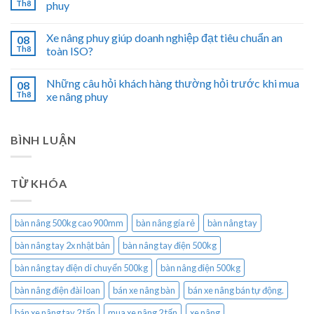
Th8
phuy
Xe nâng phuy giúp doanh nghiệp đạt tiêu chuẩn an
08
Th8
toàn ISO?
Những câu hỏi khách hàng thường hỏi trước khi mua
08
Th8
xe nâng phuy
BÌNH LUẬN
TỪ KHÓA
bàn nâng 500kg cao 900mm
bàn nâng gía rẻ
bàn nâng tay
bàn nâng tay 2x nhật bản
bàn nâng tay điện 500kg
bàn nâng tay điện di chuyển 500kg
bàn nâng điện 500kg
bàn nâng điện đài loan
bán xe nâng bàn
bán xe nâng bán tự động.
bán xe nâng tay 2 tấn
mua xe nâng 2 tấn
xe nâng