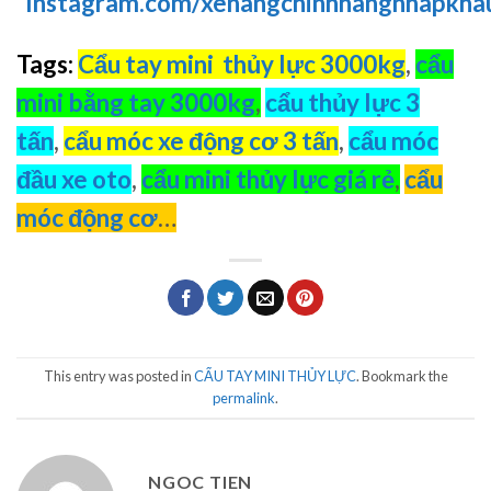
Instagram.com/xenangchinhhangnhapkha
Tags:
Cẩu tay mini thủy lực 3000kg
,
cẩu
mini bằng tay 3000kg
,
cẩu thủy lực 3
tấn
,
cẩu móc xe động cơ 3 tấn
,
cẩu móc
đầu xe oto
,
cẩu mini thủy lực giá rẻ
,
cẩu
móc động cơ
…
This entry was posted in
CẨU TAY MINI THỦY LỰC
. Bookmark the
permalink
.
NGOC TIEN