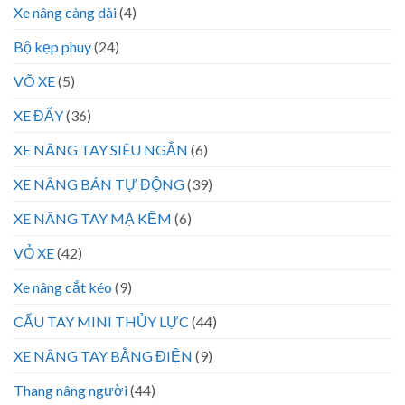
Xe nâng càng dài
(4)
Bộ kẹp phuy
(24)
VÕ XE
(5)
XE ĐẨY
(36)
XE NÂNG TAY SIÊU NGẮN
(6)
XE NÂNG BÁN TỰ ĐỘNG
(39)
XE NÂNG TAY MẠ KẼM
(6)
VỎ XE
(42)
Xe nâng cắt kéo
(9)
CẨU TAY MINI THỦY LỰC
(44)
XE NÂNG TAY BẰNG ĐIỆN
(9)
Thang nâng người
(44)