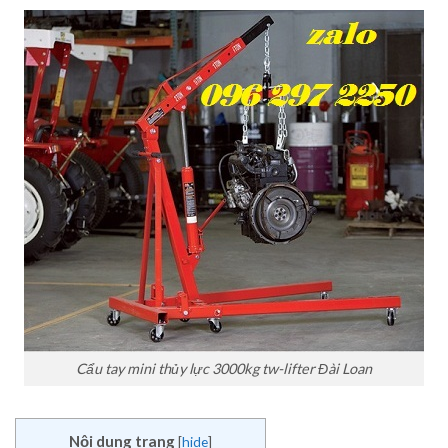
Cẩu tay mini thủy lực 3000kg tw-lifter Đài Loan
Nội dung trang
[
hide
]