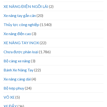
XE NÂNG ĐIỆN NGỒI LÁI
(2)
Xe nâng tay gắn cân
(20)
Thủy lực công nghiệp
(1.540)
Xe nâng điện cao
(3)
XE NÂNG TAY INOX
(22)
Chưa được phân loại
(1.786)
Bộ càng xe nâng
(3)
Bánh Xe Nâng Tay
(22)
Xe nâng càng dài
(4)
Bộ kẹp phuy
(24)
VÕ XE
(5)
XE ĐẨY
(36)