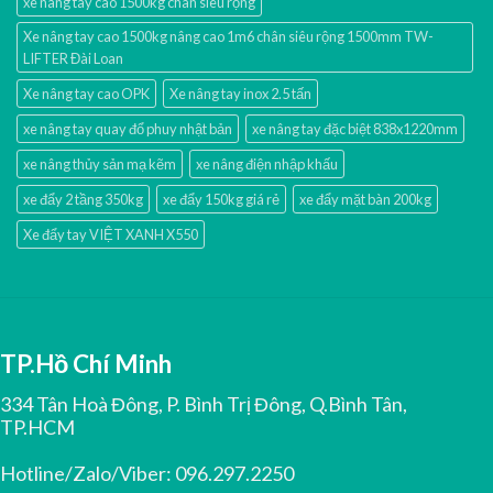
xe nâng tay cao 1500kg chân siêu rộng
Xe nâng tay cao 1500kg nâng cao 1m6 chân siêu rộng 1500mm TW-
LIFTER Đài Loan
Xe nâng tay cao OPK
Xe nâng tay inox 2.5 tấn
xe nâng tay quay đổ phuy nhật bản
xe nâng tay đặc biệt 838x1220mm
xe nâng thủy sản mạ kẽm
xe nâng điện nhập khấu
xe đẩy 2 tầng 350kg
xe đẩy 150kg giá rẻ
xe đẩy mặt bàn 200kg
Xe đẩy tay VIỆT XANH X550
TP.Hồ Chí Minh
334 Tân Hoà Đông, P. Bình Trị Đông, Q.Bình Tân,
TP.HCM
Hotline/Zalo/Viber:
096.297.2250