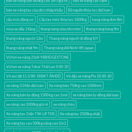
bán xe nâng bàn 800kg cao 1m5 gía rẻ
bán xe nâng cây cảnh
bán xe nâng tay của đức nhập khẩu
Bộ nguồn thủy lực đài loan
cẩu móc động cơ
Cẩu tay mini thủy lực 1000kg
hang nâng đơn 8m
mua xe đẩy 2 tầng
thang nang sieu nho mini
thang nâng hàng 9m
thang nâng người 12m
Thang nâng người di động SJY
thang nâng nhật 9m
Thang nâng đôi Nichi-lift Japan
Vỏ hơi xe nâng 21x8-9 BRIDGESTONE
Vỏ hơi xe nâng Tokai Thái Lan 9.00-20
Vỏ xúc lật 15.5/80-18 BKT ẤN ĐỘ
Vỏ đặc xe nâng Pio 10.00-20
xe nâng 3.0 tấn đài loan
Xe nâng bàn 750kg cao 1500mm
Xe nâng bán tự động 1500 kg cao 1m6
xe nâng bán tự động đài loan
xe nâng cao 1000kg giá rẻ
xe nâng chéo
Xe nâng tay 2 tấn TW-LIFTER
Xe nâng tay 2500kg nhật
Xe nâng tay cao 500kg nâng cao 1m2