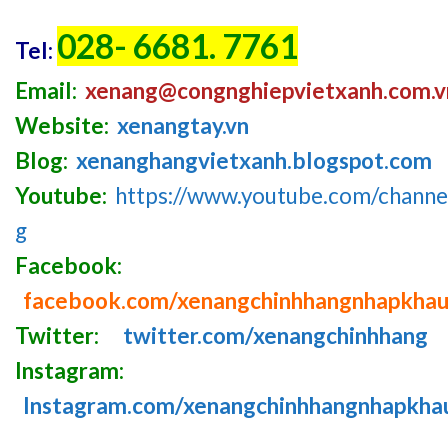
028- 6681. 7761
Tel:
Email:
xenang@congnghiepvietxanh.com.v
Website:
xenangtay.vn
Blog:
xenanghangvietxanh.blogspot.com
Youtube:
https://www.youtube.com/chan
g
Facebook:
facebook.com/xenangchinhhangnhapkha
Twitter:
twitter.com/xenangchinhhang
Instagram:
Instagram.com/xenangchinhhangnhapkha