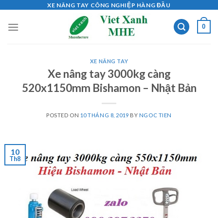
Skip
XE NÂNG TAY CÔNG NGHIỆP HÀNG ĐẦU
to
0
content
XE NÂNG TAY
Xe nâng tay 3000kg càng
520x1150mm Bishamon – Nhật Bản
POSTED ON
10 THÁNG 8, 2019
BY
NGOC TIEN
10
Th8