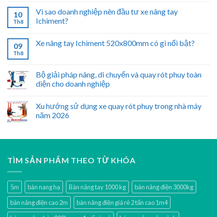
Vì sao doanh nghiệp nên đầu tư xe nâng tay
10
Ichiment?
Th8
Xe nâng tay Ichiment 520x800mm có gì nổi bật?
09
Th8
Bộ giải pháp nâng, di chuyển và quay rót phuy toàn
diện cho doanh nghiệp
Xu hướng sử dụng xe quay rót phuy trong nhà máy
năm 2026
TÌM SẢN PHẨM THEO TỪ KHÓA
5m
bàn nang hạ
Bàn nâng tay 1000 kg
bàn nâng điện 3000kg
bàn nâng điện cao 2m
bàn nâng điện giá rẻ 2 tấn cao 1m4