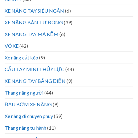
XE NÂNG TAY SIÊU NGẮN
(6)
XE NÂNG BÁN TỰ ĐỘNG
(39)
XE NÂNG TAY MẠ KẼM
(6)
VỎ XE
(42)
Xe nâng cắt kéo
(9)
CẨU TAY MINI THỦY LỰC
(44)
XE NÂNG TAY BẰNG ĐIỆN
(9)
Thang nâng người
(44)
ĐẦU BƠM XE NÂNG
(9)
Xe nâng di chuyen phuy
(59)
Thang nâng tự hành
(11)