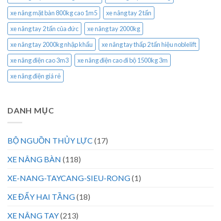
xe nâng mặt bàn 800kg cao 1m5
xe nâng tay 2 tấn
xe nâng tay 2 tấn của đức
xe nâng tay 2000kg
xe nâng tay 2000kg nhập khẩu
xe nâng tay thấp 2 tấn hiệu noblelift
xe nâng điện cao 3m3
xe nâng điện cao đi bộ 1500kg 3m
xe nâng điện giá rẻ
DANH MỤC
BỘ NGUỒN THỦY LỰC
(17)
XE NÂNG BÀN
(118)
XE-NANG-TAYCANG-SIEU-RONG
(1)
XE ĐẨY HAI TẦNG
(18)
XE NÂNG TAY
(213)