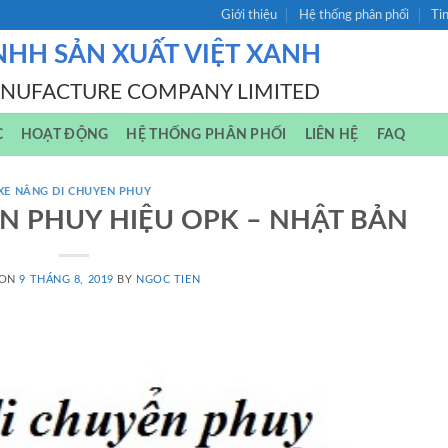
Giới thiệu
Hệ thống phân phối
Ti
NHH SẢN XUẤT VIỆT XANH
ANUFACTURE COMPANY LIMITED
C
HOẠT ĐỘNG
HỆ THỐNG PHÂN PHỐI
LIÊN HỆ
FAQ
XE NÂNG DI CHUYEN PHUY
N PHUY HIỆU OPK – NHẬT BẢN
 ON
9 THÁNG 8, 2019
BY
NGOC TIEN