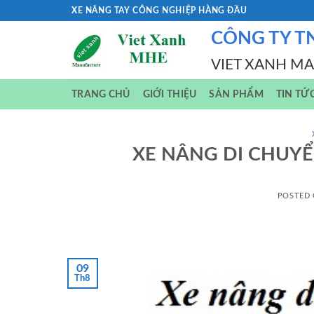
Skip
XE NÂNG TAY CÔNG NGHIỆP HÀNG ĐẦU
to
CÔNG TY T
content
VIET XANH M
TRANG CHỦ
GIỚI THIỆU
SẢN PHẨM
TIN TỨ
XE NÂNG DI CHUYỂ
POSTED
09
Th8