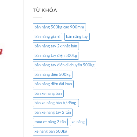
TỪ KHÓA
bàn nâng 500kg cao 900mm
bàn nâng gía rẻ
bàn nâng tay
bàn nâng tay 2x nhật bản
bàn nâng tay điện 500kg
bàn nâng tay điện di chuyển 500kg
bàn nâng điện 500kg
bàn nâng điện đài loan
bán xe nâng bàn
bán xe nâng bán tự động.
bán xe nâng tay 2 tấn
mua xe nâng 2 tấn
xe nâng
xe nâng bàn 500kg