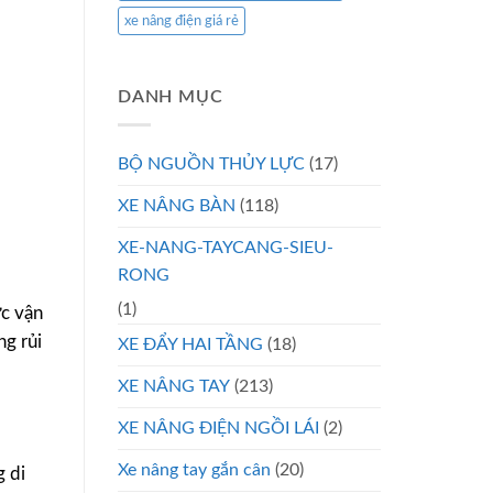
xe nâng điện giá rẻ
DANH MỤC
BỘ NGUỒN THỦY LỰC
(17)
XE NÂNG BÀN
(118)
XE-NANG-TAYCANG-SIEU-
RONG
(1)
ợc vận
ng rủi
XE ĐẨY HAI TẦNG
(18)
XE NÂNG TAY
(213)
XE NÂNG ĐIỆN NGỒI LÁI
(2)
Xe nâng tay gắn cân
(20)
g di