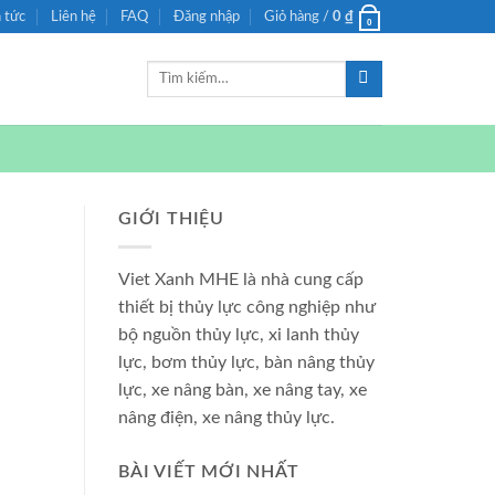
n tức
Liên hệ
FAQ
Đăng nhập
Giỏ hàng /
0
₫
0
Tìm
kiếm:
GIỚI THIỆU
Viet Xanh MHE là nhà cung cấp
thiết bị thủy lực công nghiệp như
bộ nguồn thủy lực, xi lanh thủy
lực, bơm thủy lực, bàn nâng thủy
lực, xe nâng bàn, xe nâng tay, xe
nâng điện, xe nâng thủy lực.
BÀI VIẾT MỚI NHẤT