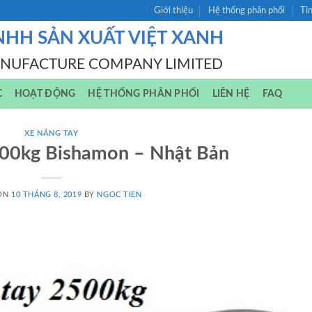
Giới thiệu
Hệ thống phân phối
Ti
NHH SẢN XUẤT VIỆT XANH
ANUFACTURE COMPANY LIMITED
C
HOẠT ĐỘNG
HỆ THỐNG PHÂN PHỐI
LIÊN HỆ
FAQ
XE NÂNG TAY
500kg Bishamon – Nhật Bản
 ON
10 THÁNG 8, 2019
BY
NGOC TIEN