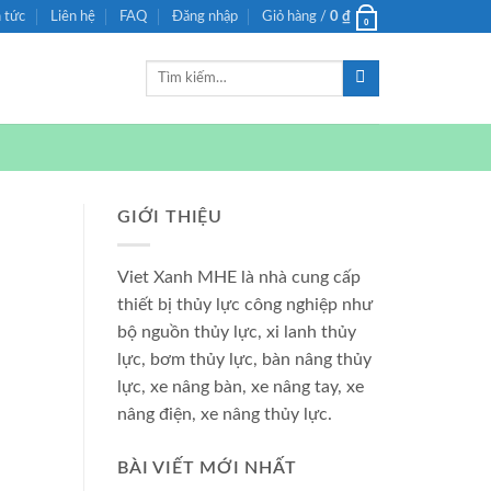
n tức
Liên hệ
FAQ
Đăng nhập
Giỏ hàng /
0
₫
0
Tìm
kiếm:
GIỚI THIỆU
Viet Xanh MHE là nhà cung cấp
thiết bị thủy lực công nghiệp như
bộ nguồn thủy lực, xi lanh thủy
lực, bơm thủy lực, bàn nâng thủy
lực, xe nâng bàn, xe nâng tay, xe
nâng điện, xe nâng thủy lực.
BÀI VIẾT MỚI NHẤT