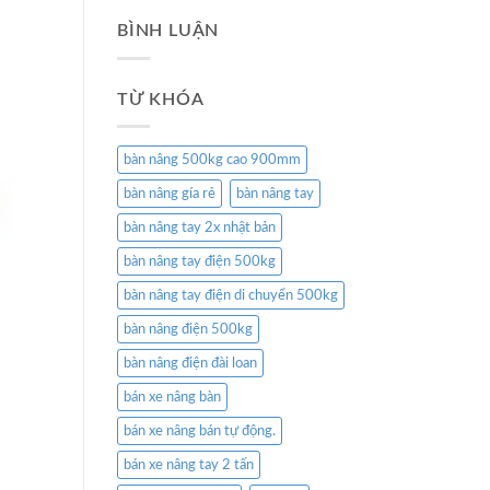
BÌNH LUẬN
TỪ KHÓA
bàn nâng 500kg cao 900mm
bàn nâng gía rẻ
bàn nâng tay
bàn nâng tay 2x nhật bản
bàn nâng tay điện 500kg
bàn nâng tay điện di chuyển 500kg
bàn nâng điện 500kg
bàn nâng điện đài loan
bán xe nâng bàn
bán xe nâng bán tự động.
bán xe nâng tay 2 tấn