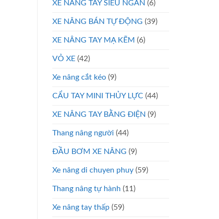
XE NÂNG TAY SIÊU NGẮN
(6)
XE NÂNG BÁN TỰ ĐỘNG
(39)
XE NÂNG TAY MẠ KẼM
(6)
VỎ XE
(42)
Xe nâng cắt kéo
(9)
CẨU TAY MINI THỦY LỰC
(44)
XE NÂNG TAY BẰNG ĐIỆN
(9)
Thang nâng người
(44)
ĐẦU BƠM XE NÂNG
(9)
Xe nâng di chuyen phuy
(59)
Thang nâng tự hành
(11)
Xe nâng tay thấp
(59)