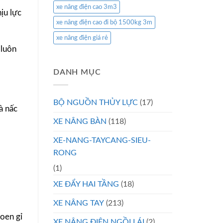
xe nâng điện cao 3m3
ịu lực
xe nâng điện cao đi bộ 1500kg 3m
xe nâng điện giá rẻ
 luôn
DANH MỤC
BỘ NGUỒN THỦY LỰC
(17)
à nấc
XE NÂNG BÀN
(118)
XE-NANG-TAYCANG-SIEU-
RONG
(1)
XE ĐẨY HAI TẦNG
(18)
XE NÂNG TAY
(213)
hoen gỉ
XE NÂNG ĐIỆN NGỒI LÁI
(2)