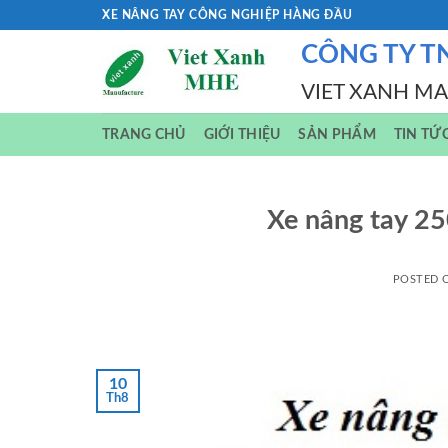
Skip
XE NÂNG TAY CÔNG NGHIỆP HÀNG ĐẦU
to
CÔNG TY T
content
VIET XANH M
TRANG CHỦ
GIỚI THIỆU
SẢN PHẨM
TIN TỨ
Xe nâng tay 2
POSTED
10
Th8