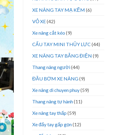
XE NÂNG TAY MẠ KẼM
(6)
VỎ XE
(42)
Xe nâng cắt kéo
(9)
CẨU TAY MINI THỦY LỰC
(44)
XE NÂNG TAY BẰNG ĐIỆN
(9)
Thang nâng người
(44)
ĐẦU BƠM XE NÂNG
(9)
Xe nâng di chuyen phuy
(59)
Thang nâng tự hành
(11)
Xe nâng tay thấp
(59)
Xe đẩy tay gấp gọn
(12)