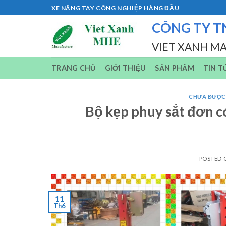
Skip
XE NÂNG TAY CÔNG NGHIỆP HÀNG ĐẦU
to
CÔNG TY T
content
VIET XANH M
TRANG CHỦ
GIỚI THIỆU
SẢN PHẨM
TIN T
CHƯA ĐƯỢC
Bộ kẹp phuy sắt đơn c
POSTED
11
Th6