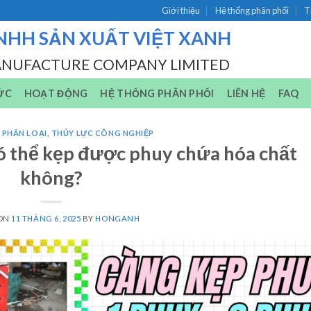
Giới thiệu
Hệ thống phân phối
T
NHH SẢN XUẤT VIỆT XANH
ANUFACTURE COMPANY LIMITED
ỨC
HOẠT ĐỘNG
HỆ THỐNG PHÂN PHỐI
LIÊN HỆ
FAQ
 PHÂN LOẠI
,
THỦY LỰC CÔNG NGHIỆP
ó thể kẹp được phuy chứa hóa chất
không?
 ON
11 THÁNG 6, 2025
BY
HONGANH