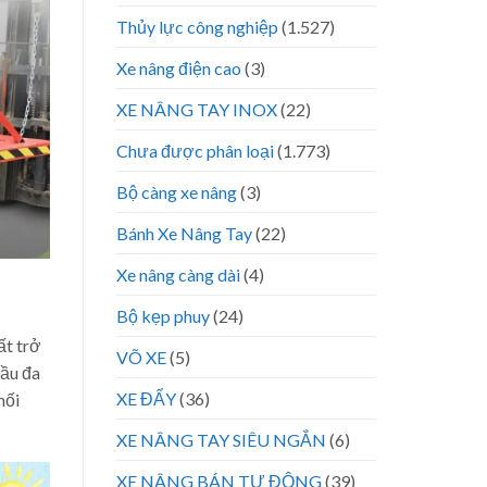
Thủy lực công nghiệp
(1.527)
Xe nâng điện cao
(3)
XE NÂNG TAY INOX
(22)
Chưa được phân loại
(1.773)
Bộ càng xe nâng
(3)
Bánh Xe Nâng Tay
(22)
Xe nâng càng dài
(4)
Bộ kẹp phuy
(24)
ất trở
VÕ XE
(5)
cầu đa
XE ĐẨY
(36)
hối
XE NÂNG TAY SIÊU NGẮN
(6)
XE NÂNG BÁN TỰ ĐỘNG
(39)