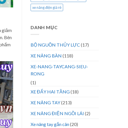
xe nâng điện giá rẻ
DANH MỤC
à giảm
n. Bên
n phẩm
BỘ NGUỒN THỦY LỰC
(17)
XE NÂNG BÀN
(118)
XE-NANG-TAYCANG-SIEU-
RONG
(1)
XE ĐẨY HAI TẦNG
(18)
XE NÂNG TAY
(213)
XE NÂNG ĐIỆN NGỒI LÁI
(2)
Xe nâng tay gắn cân
(20)