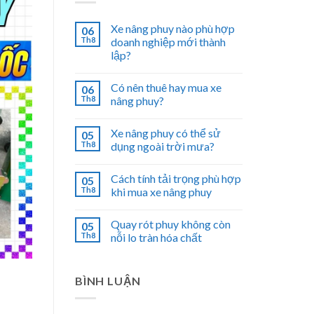
Xe nâng phuy nào phù hợp
06
Th8
doanh nghiệp mới thành
lập?
Có nên thuê hay mua xe
06
Th8
nâng phuy?
Xe nâng phuy có thể sử
05
Th8
dụng ngoài trời mưa?
Cách tính tải trọng phù hợp
05
Th8
khi mua xe nâng phuy
Quay rót phuy không còn
05
Th8
nỗi lo tràn hóa chất
BÌNH LUẬN