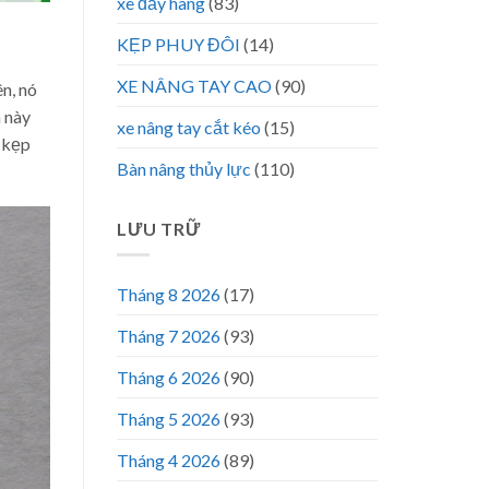
xe đẩy hàng
(83)
KẸP PHUY ĐÔI
(14)
XE NÂNG TAY CAO
(90)
n, nó
m này
xe nâng tay cắt kéo
(15)
ộ kẹp
Bàn nâng thủy lực
(110)
LƯU TRỮ
Tháng 8 2026
(17)
Tháng 7 2026
(93)
Tháng 6 2026
(90)
Tháng 5 2026
(93)
Tháng 4 2026
(89)