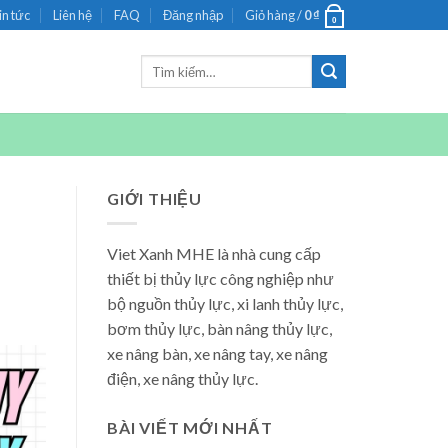
in tức
Liên hệ
FAQ
Đăng nhập
Giỏ hàng /
0
₫
0
Tìm
kiếm:
GIỚI THIỆU
Viet Xanh MHE là nhà cung cấp
thiết bị thủy lực công nghiệp như
bộ nguồn thủy lực, xi lanh thủy lực,
bơm thủy lực, bàn nâng thủy lực,
xe nâng bàn, xe nâng tay, xe nâng
điện, xe nâng thủy lực.
BÀI VIẾT MỚI NHẤT