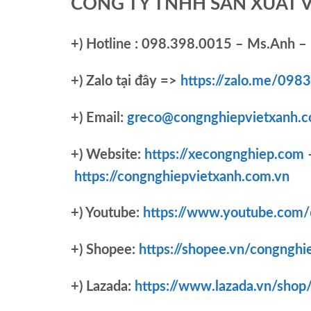
CÔNG TY TNHH SẢN XUẤT 
+)
Hotline : 098.398.0015 – Ms.Anh – 
+)
Zalo tại đây =>
https://zalo.me/09
+) Email:
greco@congnghiepvietxanh.c
+) Website:
https://xecongnghiep.com
https://congnghiepvietxanh.com.vn
+) Youtube:
https://www.youtube.com
+) Shopee:
https://shopee.vn/congnghi
+) Lazada:
https://www.lazada.vn/shop