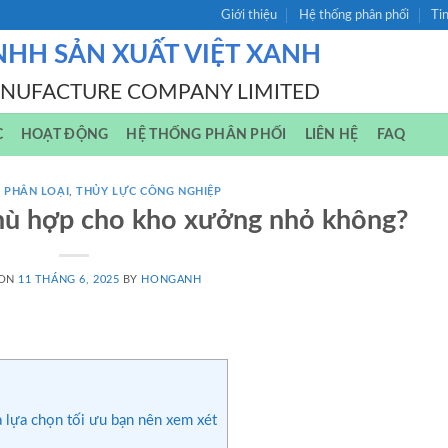
Giới thiệu
Hệ thống phân phối
Ti
NHH SẢN XUẤT VIỆT XANH
ANUFACTURE COMPANY LIMITED
C
HOẠT ĐỘNG
HỆ THỐNG PHÂN PHỐI
LIÊN HỆ
FAQ
 PHÂN LOẠI
,
THỦY LỰC CÔNG NGHIỆP
hù hợp cho kho xưởng nhỏ không?
 ON
11 THÁNG 6, 2025
BY
HONGANH
 lựa chọn tối ưu bạn nên xem xét