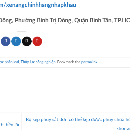
om/xenangchinhhangnhapkhau
 Đông, Phường Bình Trị Đông, Quận Bình Tân, TP.H
c phân loại
,
Thủy lực công nghiệp
. Bookmark the
permalink
.
Bộ kẹp phuy sắt đơn có thể kẹp được phuy chứa h
bị bền lâu
không