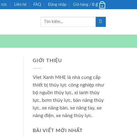
n tức
Liên hệ
FAQ
Đăng nhập
Giỏ hàng /
0
₫
0
Tìm
kiếm:
GIỚI THIỆU
Viet Xanh MHE là nhà cung cấp
thiết bị thủy lực công nghiệp như
bộ nguồn thủy lực, xi lanh thủy
lực, bơm thủy lực, bàn nâng thủy
lực, xe nâng bàn, xe nâng tay, xe
nâng điện, xe nâng thủy lực.
BÀI VIẾT MỚI NHẤT