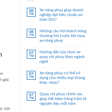
Xe nâng phuy giúp doanh
08
Th8
nghiệp đạt tiêu chuẩn an
toàn ISO?
Những câu hỏi khách hàng
08
Th8
thường hỏi trước khi mua
xe nâng phuy
Hướng dẫn lựa chọn xe
07
n
Th8
quay rót phuy theo ngành
nghề
Xe nâng phuy có thể sử
an
07
Th8
dụng cho nhiều loại thùng
 giải
khác nhau?
Quay rót phuy chính xác
07
Th8
giúp tiết kiệm hàng trăm lít
nguyên liệu mỗi năm
ỏ. Với