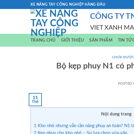
Skip
XE NÂNG TAY CÔNG NGHIỆP HÀNG ĐẦU
to
CÔNG TY T
content
VIET XANH M
TRANG CHỦ
GIỚI THIỆU
SẢN PHẨM
TIN TỨ
CHƯA ĐƯỢC
Bộ kẹp phuy N1 có p
POSTED
11
Th6
Nội dung trang
1
Kho nhỏ nhưng vẫn cần nâng phuy an toàn? N1 là
2
Kẹp phuy cho kho nhỏ – Sự lựa chọn vừa vặn