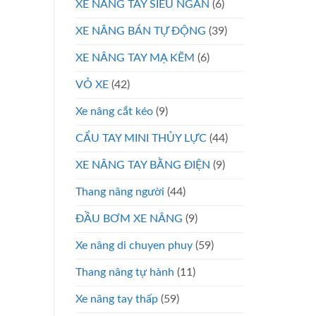
XE NÂNG TAY SIÊU NGẮN
(6)
XE NÂNG BÁN TỰ ĐỘNG
(39)
XE NÂNG TAY MẠ KẼM
(6)
VỎ XE
(42)
Xe nâng cắt kéo
(9)
CẨU TAY MINI THỦY LỰC
(44)
XE NÂNG TAY BẰNG ĐIỆN
(9)
Thang nâng người
(44)
ĐẦU BƠM XE NÂNG
(9)
Xe nâng di chuyen phuy
(59)
Thang nâng tự hành
(11)
Xe nâng tay thấp
(59)