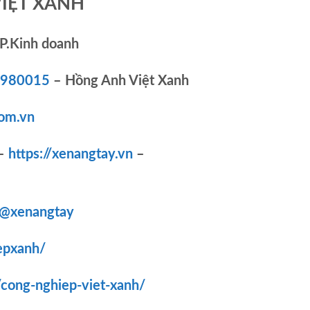
VIỆT XANH
P.Kinh doanh
83980015
– Hồng Anh Việt Xanh
om.vn
–
https://xenangtay.vn
–
/@xenangtay
epxanh/
/cong-nghiep-viet-xanh/