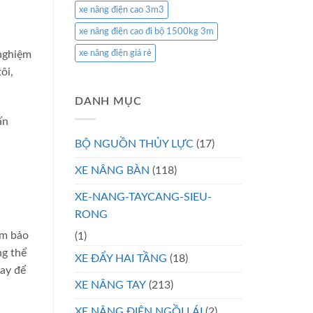
xe nâng điện cao 3m3
xe nâng điện cao đi bộ 1500kg 3m
 nghiệm
xe nâng điện giá rẻ
ôi,
DANH MỤC
ấn
BỘ NGUỒN THỦY LỰC
(17)
XE NÂNG BÀN
(118)
XE-NANG-TAYCANG-SIEU-
RONG
ảm bảo
(1)
ng thể
XE ĐẨY HAI TẦNG
(18)
nay để
XE NÂNG TAY
(213)
XE NÂNG ĐIỆN NGỒI LÁI
(2)