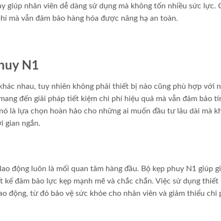
này giúp nhân viên dễ dàng sử dụng mà không tốn nhiều sức lực. 
i phí mà vẫn đảm bảo hàng hóa được nâng hạ an toàn.
phuy N1
 khác nhau, tuy nhiên không phải thiết bị nào cũng phù hợp với 
ang đến giải pháp tiết kiệm chi phí hiệu quả mà vẫn đảm bảo tí
, nó là lựa chọn hoàn hảo cho những ai muốn đầu tư lâu dài mà 
ời gian ngắn.
 lao động luôn là mối quan tâm hàng đầu. Bộ kẹp phuy N1 giúp g
iết kế đảm bảo lực kẹp mạnh mẽ và chắc chắn. Việc sử dụng thiết 
 lao động, từ đó bảo vệ sức khỏe cho nhân viên và giảm thiểu chi 