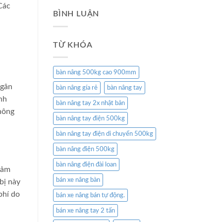
Các
BÌNH LUẬN
TỪ KHÓA
bàn nâng 500kg cao 900mm
ngân
bàn nâng gía rẻ
bàn nâng tay
nh
bàn nâng tay 2x nhật bản
không
bàn nâng tay điện 500kg
bàn nâng tay điện di chuyển 500kg
bàn nâng điện 500kg
bàn nâng điện đài loan
iảm
bán xe nâng bàn
bị này
phí do
bán xe nâng bán tự động.
bán xe nâng tay 2 tấn