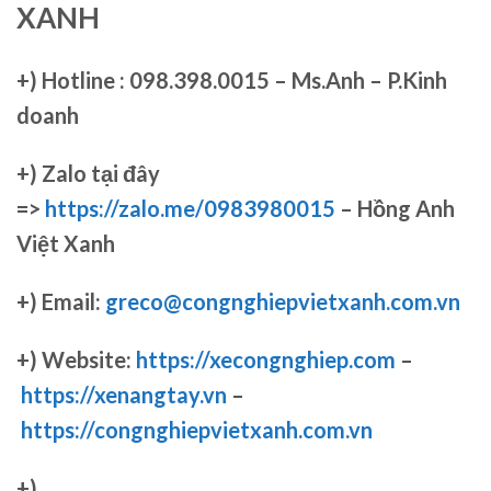
XANH
+)
Hotline : 098.398.0015 – Ms.Anh – P.Kinh
doanh
+)
Zalo tại đây
=>
https://zalo.me/0983980015
– Hồng Anh
Việt Xanh
+) Email:
greco@congnghiepvietxanh.com.vn
+) Website:
https://xecongnghiep.com
–
https://xenangtay.vn
–
https://congnghiepvietxanh.com.vn
+)