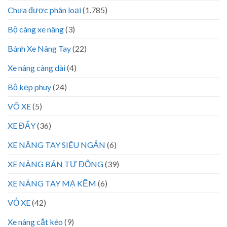
Chưa được phân loại
(1.785)
Bộ càng xe nâng
(3)
Bánh Xe Nâng Tay
(22)
Xe nâng càng dài
(4)
Bộ kẹp phuy
(24)
VÕ XE
(5)
XE ĐẨY
(36)
XE NÂNG TAY SIÊU NGẮN
(6)
XE NÂNG BÁN TỰ ĐỘNG
(39)
XE NÂNG TAY MẠ KẼM
(6)
VỎ XE
(42)
Xe nâng cắt kéo
(9)