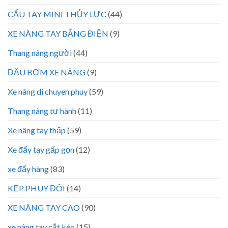
CẨU TAY MINI THỦY LỰC
(44)
XE NÂNG TAY BẰNG ĐIỆN
(9)
Thang nâng người
(44)
ĐẦU BƠM XE NÂNG
(9)
Xe nâng di chuyen phuy
(59)
Thang nâng tự hành
(11)
Xe nâng tay thấp
(59)
Xe đẩy tay gấp gọn
(12)
xe đẩy hàng
(83)
KẸP PHUY ĐÔI
(14)
XE NÂNG TAY CAO
(90)
xe nâng tay cắt kéo
(15)