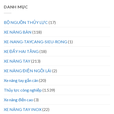
DANH MỤC
BỘ NGUỒN THỦY LỰC
(17)
XE NÂNG BÀN
(118)
XE-NANG-TAYCANG-SIEU-RONG
(1)
XE ĐẨY HAI TẦNG
(18)
XE NÂNG TAY
(213)
XE NÂNG ĐIỆN NGỒI LÁI
(2)
Xe nâng tay gắn cân
(20)
Thủy lực công nghiệp
(1.539)
Xe nâng điện cao
(3)
XE NÂNG TAY INOX
(22)