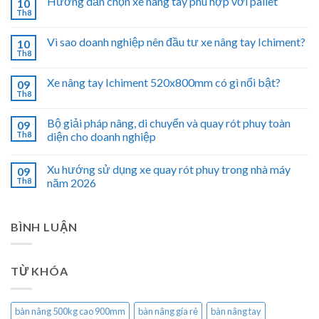
Hướng dẫn chọn xe nâng tay phù hợp với pallet
10
Th8
Vì sao doanh nghiệp nên đầu tư xe nâng tay Ichiment?
10
Th8
Xe nâng tay Ichiment 520x800mm có gì nổi bật?
09
Th8
Bộ giải pháp nâng, di chuyển và quay rót phuy toàn
09
Th8
diện cho doanh nghiệp
Xu hướng sử dụng xe quay rót phuy trong nhà máy
09
Th8
năm 2026
BÌNH LUẬN
TỪ KHÓA
bàn nâng 500kg cao 900mm
bàn nâng gía rẻ
bàn nâng tay