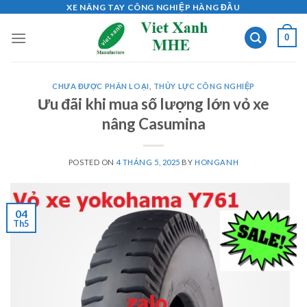
Skip
XE NÂNG TAY CÔNG NGHIỆP HÀNG ĐẦU
to
0
content
CHƯA ĐƯỢC PHÂN LOẠI
,
THỦY LỰC CÔNG NGHIỆP
Ưu đãi khi mua số lượng lớn vỏ xe
nâng Casumina
POSTED ON
4 THÁNG 5, 2025
BY
HONGANH
04
Th5