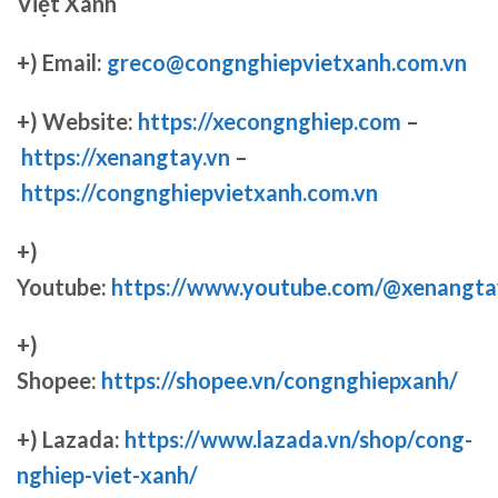
Việt Xanh
+) Email:
greco@congnghiepvietxanh.com.vn
+) Website:
https://xecongnghiep.com
–
https://xenangtay.vn
–
https://congnghiepvietxanh.com.vn
+)
Youtube:
https://www.youtube.com/@xenangta
+)
Shopee:
https://shopee.vn/congnghiepxanh/
+) Lazada:
https://www.lazada.vn/shop/cong-
nghiep-viet-xanh/