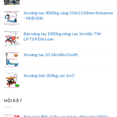
Xe nâng tay 3000kg càng 550x1150mm Bishamon
- Nhật Bản
Bàn nâng tay 1000kg nâng cao 1m hiệu TW-
LIFTER Đài Loan
Xe nâng tay 3,5 tấn hiệu Eoslift
Xe nâng bàn 350kg cao 1m3
NỔI BẬT
Bàn nâng điện 2 tấn cao 1m tw-lifter (Hw2001)