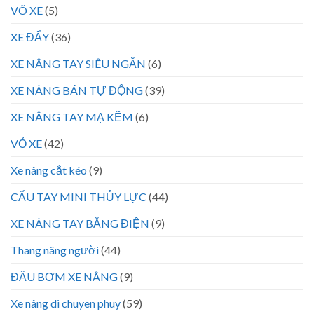
VÕ XE
(5)
XE ĐẨY
(36)
XE NÂNG TAY SIÊU NGẮN
(6)
XE NÂNG BÁN TỰ ĐỘNG
(39)
XE NÂNG TAY MẠ KẼM
(6)
VỎ XE
(42)
Xe nâng cắt kéo
(9)
CẨU TAY MINI THỦY LỰC
(44)
XE NÂNG TAY BẰNG ĐIỆN
(9)
Thang nâng người
(44)
ĐẦU BƠM XE NÂNG
(9)
Xe nâng di chuyen phuy
(59)