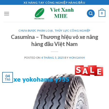
Skip
XE NÂNG TAY CÔNG NGHIỆP HÀNG ĐẦU
to
0
content
CHƯA ĐƯỢC PHÂN LOẠI
,
THỦY LỰC CÔNG NGHIỆP
Casumina – Thương hiệu vỏ xe nâng
hàng đầu Việt Nam
POSTED ON
4 THÁNG 5, 2025
BY
HONGANH
04
Th5