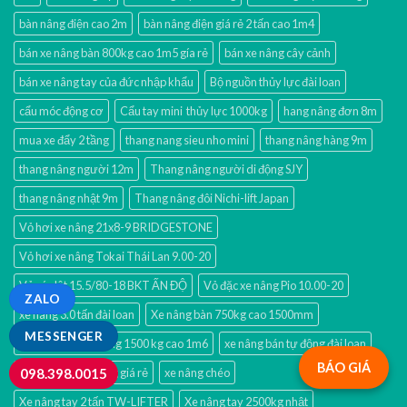
bàn nâng điện cao 2m
bàn nâng điện giá rẻ 2 tấn cao 1m4
bán xe nâng bàn 800kg cao 1m5 gía rẻ
bán xe nâng cây cảnh
bán xe nâng tay của đức nhập khẩu
Bộ nguồn thủy lực đài loan
cẩu móc động cơ
Cẩu tay mini thủy lực 1000kg
hang nâng đơn 8m
mua xe đẩy 2 tầng
thang nang sieu nho mini
thang nâng hàng 9m
thang nâng người 12m
Thang nâng người di động SJY
thang nâng nhật 9m
Thang nâng đôi Nichi-lift Japan
Vỏ hơi xe nâng 21x8-9 BRIDGESTONE
Vỏ hơi xe nâng Tokai Thái Lan 9.00-20
Vỏ xúc lật 15.5/80-18 BKT ẤN ĐỘ
Vỏ đặc xe nâng Pio 10.00-20
ZALO
xe nâng 3.0 tấn đài loan
Xe nâng bàn 750kg cao 1500mm
MESSENGER
Xe nâng bán tự động 1500 kg cao 1m6
xe nâng bán tự động đài loan
BÁO GIÁ
xe nâng cao 1000kg giá rẻ
xe nâng chéo
098.398.0015
Xe nâng tay 2 tấn TW-LIFTER
Xe nâng tay 2500kg nhật