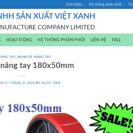
Giới thiệu
Hệ thống phân phối
Ti
NHH SẢN XUẤT VIỆT XANH
ANUFACTURE COMPANY LIMITED
C
HOẠT ĐỘNG
HỆ THỐNG PHÂN PHỐI
LIÊN HỆ
FAQ
NÂNG TAY
,
BÁNH XE NÂNG TAY
 nâng tay 180x50mm
 ON
27 THÁNG 8, 2020
BY
NGOC TIEN