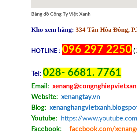
Bảng đồ Công Ty Việt Xanh
Kho xem hàng:
334 Tân Hòa Đông, P.
096 297 2250
HOTLINE :
(
028- 6681. 7761
Tel:
Email:
xenang@congnghiepvietxan
Website:
xenangtay.vn
Blog:
xenanghangvietxanh.blogspo
Youtube:
https://www.youtube.c
Facebook:
facebook.com/xenang