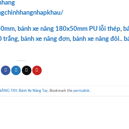
hhang
ngchinhhangnhapkhau/
x50mm
,
bánh xe nâng 180x50mm PU lỗi thép
,
b
 trắng
,
bánh xe nâng đơn
,
bánh xe nâng đôi
..
b
NÂNG TAY
,
Bánh Xe Nâng Tay
. Bookmark the
permalink
.