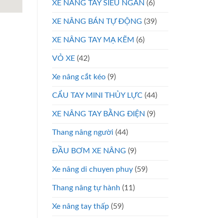
XE NÂNG TAY SIÊU NGẮN
(6)
XE NÂNG BÁN TỰ ĐỘNG
(39)
XE NÂNG TAY MẠ KẼM
(6)
VỎ XE
(42)
Xe nâng cắt kéo
(9)
CẨU TAY MINI THỦY LỰC
(44)
XE NÂNG TAY BẰNG ĐIỆN
(9)
Thang nâng người
(44)
ĐẦU BƠM XE NÂNG
(9)
Xe nâng di chuyen phuy
(59)
Thang nâng tự hành
(11)
Xe nâng tay thấp
(59)