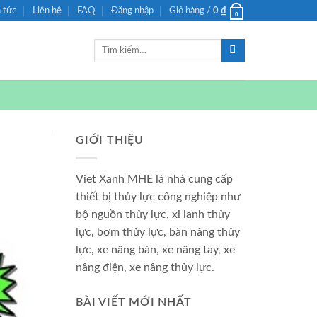
n tức
Liên hệ
FAQ
Đăng nhập
Giỏ hàng /
0
₫
0
Tìm
kiếm:
GIỚI THIỆU
Viet Xanh MHE là nhà cung cấp
thiết bị thủy lực công nghiệp như
bộ nguồn thủy lực, xi lanh thủy
lực, bơm thủy lực, bàn nâng thủy
lực, xe nâng bàn, xe nâng tay, xe
nâng điện, xe nâng thủy lực.
BÀI VIẾT MỚI NHẤT