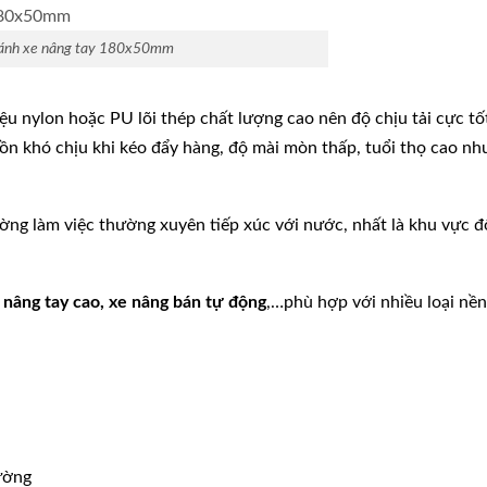
ánh xe nâng tay 180x50mm
ệu nylon hoặc PU lõi thép chất lượng cao nên độ chịu tải cực tố
g ồn khó chịu khi kéo đẩy hàng, độ mài mòn thấp, tuổi thọ cao n
ờng làm việc thường xuyên tiếp xúc với nước, nhất là khu vực 
e nâng tay cao, xe nâng bán tự động
,…phù hợp với nhiều loại nề
ường