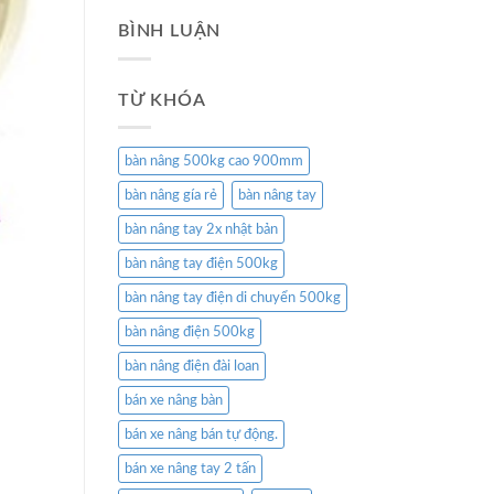
BÌNH LUẬN
TỪ KHÓA
bàn nâng 500kg cao 900mm
bàn nâng gía rẻ
bàn nâng tay
bàn nâng tay 2x nhật bản
bàn nâng tay điện 500kg
bàn nâng tay điện di chuyển 500kg
bàn nâng điện 500kg
bàn nâng điện đài loan
bán xe nâng bàn
bán xe nâng bán tự động.
bán xe nâng tay 2 tấn