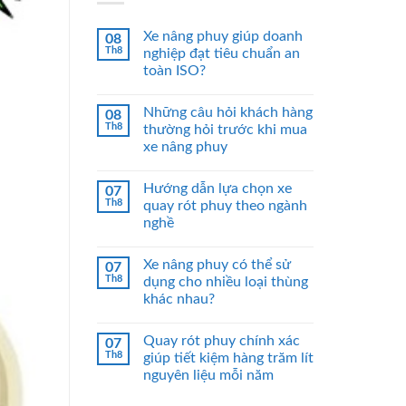
Xe nâng phuy giúp doanh
08
Th8
nghiệp đạt tiêu chuẩn an
toàn ISO?
Những câu hỏi khách hàng
08
Th8
thường hỏi trước khi mua
xe nâng phuy
Hướng dẫn lựa chọn xe
07
Th8
quay rót phuy theo ngành
nghề
Xe nâng phuy có thể sử
07
Th8
dụng cho nhiều loại thùng
khác nhau?
Quay rót phuy chính xác
07
Th8
giúp tiết kiệm hàng trăm lít
nguyên liệu mỗi năm