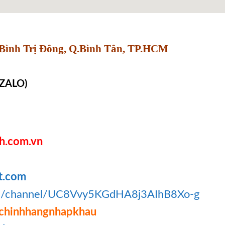
Bình Trị Đông, Q.Bình Tân, TP.HCM
 ZALO)
h.com.vn
t.com
om/channel/UC8Vvy5KGdHA8j3AIhB8Xo-g
chinhhangnhapkhau