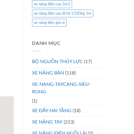
xe nâng điện cao 3m3
xe nâng điện cao đi bộ 1500kg 3m
xe nâng điện giá rẻ
DANH MỤC
BỘ NGUỒN THỦY LỰC
(17)
XE NÂNG BÀN
(118)
XE-NANG-TAYCANG-SIEU-
RONG
(1)
XE ĐẨY HAI TẦNG
(18)
XE NÂNG TAY
(213)
XE NÂNG ĐIỆN NGỒI LÁI
(2)