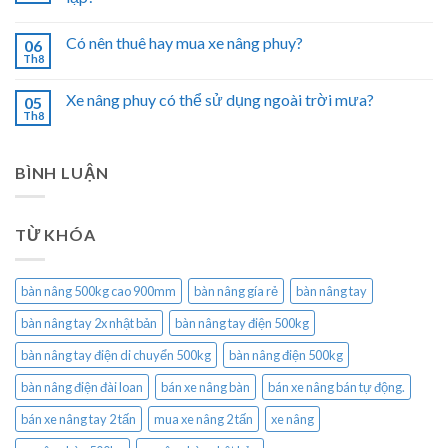
Có nên thuê hay mua xe nâng phuy?
06
Th8
Xe nâng phuy có thể sử dụng ngoài trời mưa?
05
Th8
BÌNH LUẬN
TỪ KHÓA
bàn nâng 500kg cao 900mm
bàn nâng gía rẻ
bàn nâng tay
bàn nâng tay 2x nhật bản
bàn nâng tay điện 500kg
bàn nâng tay điện di chuyển 500kg
bàn nâng điện 500kg
bàn nâng điện đài loan
bán xe nâng bàn
bán xe nâng bán tự động.
bán xe nâng tay 2 tấn
mua xe nâng 2 tấn
xe nâng