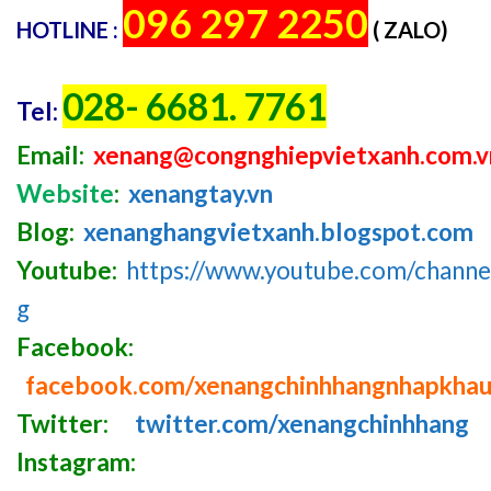
096 297 2250
HOTLINE :
( ZALO)
028- 6681. 7761
Tel:
Email:
xenang@congnghiepvietxanh.com.v
Website
:
xenangtay.vn
Blog:
xenanghangvietxanh.blogspot.com
Youtube:
https://www.youtube.com/chan
g
Facebook:
facebook.com/xenangchinhhangnhapkha
Twitter:
twitter.com/xenangchinhhang
Instagram: