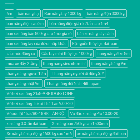
5m
bàn nang hạ
Bàn nâng tay 1000 kg
bàn nâng điện 3000kg
bàn nâng điện cao 2m
bàn nâng điện giá rẻ 2 tấn cao 1m4
bán xe nâng bàn 800kg cao 1m5 gía rẻ
bán xe nâng cây cảnh
bán xe nâng tay của đức nhập khẩu
Bộ nguồn thủy lực đài loan
cẩu móc động cơ
Cẩu tay mini thủy lực 1000kg
hang nâng đơn 8m
mua xe đẩy 2 tầng
thang nang sieu nho mini
thang nâng hàng 9m
thang nâng người 12m
Thang nâng người di động SJY
thang nâng nhật 9m
Thang nâng đôi Nichi-lift Japan
Vỏ hơi xe nâng 21x8-9 BRIDGESTONE
Vỏ hơi xe nâng Tokai Thái Lan 9.00-20
Vỏ xúc lật 15.5/80-18 BKT ẤN ĐỘ
Vỏ đặc xe nâng Pio 10.00-20
xe nâng 3.0 tấn đài loan
Xe nâng bàn 750kg cao 1500mm
Xe nâng bán tự động 1500 kg cao 1m6
xe nâng bán tự động đài loan