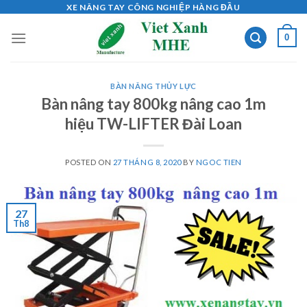
Skip
XE NÂNG TAY CÔNG NGHIỆP HÀNG ĐẦU
to
0
content
BÀN NÂNG THỦY LỰC
Bàn nâng tay 800kg nâng cao 1m
hiệu TW-LIFTER Đài Loan
POSTED ON
27 THÁNG 8, 2020
BY
NGOC TIEN
27
Th8