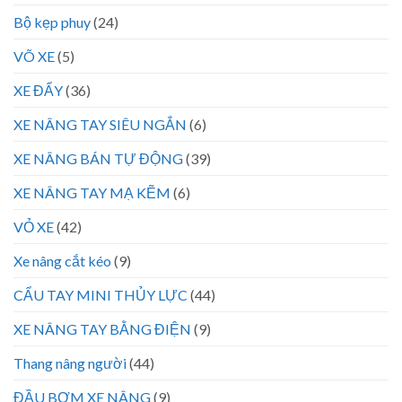
Bộ kẹp phuy
(24)
VÕ XE
(5)
XE ĐẨY
(36)
XE NÂNG TAY SIÊU NGẮN
(6)
XE NÂNG BÁN TỰ ĐỘNG
(39)
XE NÂNG TAY MẠ KẼM
(6)
VỎ XE
(42)
Xe nâng cắt kéo
(9)
CẨU TAY MINI THỦY LỰC
(44)
XE NÂNG TAY BẰNG ĐIỆN
(9)
Thang nâng người
(44)
ĐẦU BƠM XE NÂNG
(9)