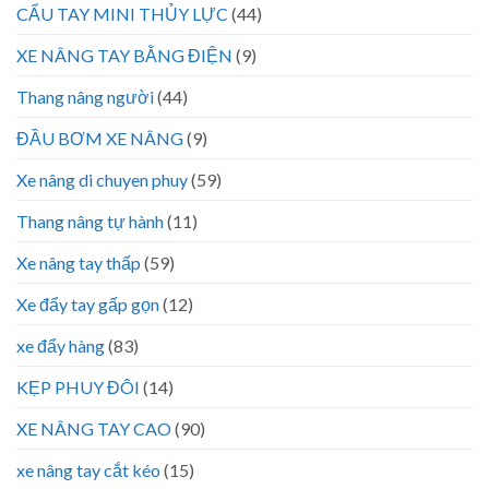
CẨU TAY MINI THỦY LỰC
(44)
XE NÂNG TAY BẰNG ĐIỆN
(9)
Thang nâng người
(44)
ĐẦU BƠM XE NÂNG
(9)
Xe nâng di chuyen phuy
(59)
Thang nâng tự hành
(11)
Xe nâng tay thấp
(59)
Xe đẩy tay gấp gọn
(12)
xe đẩy hàng
(83)
KẸP PHUY ĐÔI
(14)
XE NÂNG TAY CAO
(90)
xe nâng tay cắt kéo
(15)