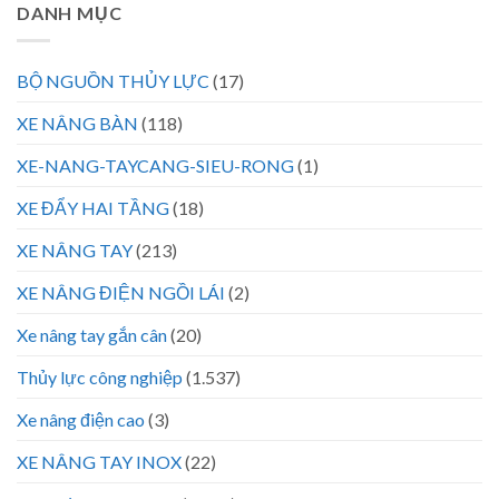
DANH MỤC
BỘ NGUỒN THỦY LỰC
(17)
XE NÂNG BÀN
(118)
XE-NANG-TAYCANG-SIEU-RONG
(1)
XE ĐẨY HAI TẦNG
(18)
XE NÂNG TAY
(213)
XE NÂNG ĐIỆN NGỒI LÁI
(2)
Xe nâng tay gắn cân
(20)
Thủy lực công nghiệp
(1.537)
Xe nâng điện cao
(3)
XE NÂNG TAY INOX
(22)