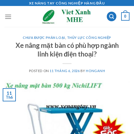
Skip
XE NÂNG TAY CÔNG NGHIỆP HÀNG ĐẦU
to
0
content
CHƯA ĐƯỢC PHÂN LOẠI
,
THỦY LỰC CÔNG NGHIỆP
Xe nâng mặt bàn có phù hợp ngành
linh kiện điện thoại?
POSTED ON
11 THÁNG 6, 2026
BY
HONGANH
11
Th6