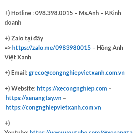
+)
Hotline : 098.398.0015 – Ms.Anh – P.Kinh
doanh
+)
Zalo tại đây
=>
https://zalo.me/0983980015
– Hồng Anh
Việt Xanh
+) Email:
greco@congnghiepvietxanh.com.vn
+) Website:
https://xecongnghiep.com
–
https://xenangtay.vn
–
https://congnghiepvietxanh.com.vn
+)
Youtube:
https://www.youtube.com/@xenangta