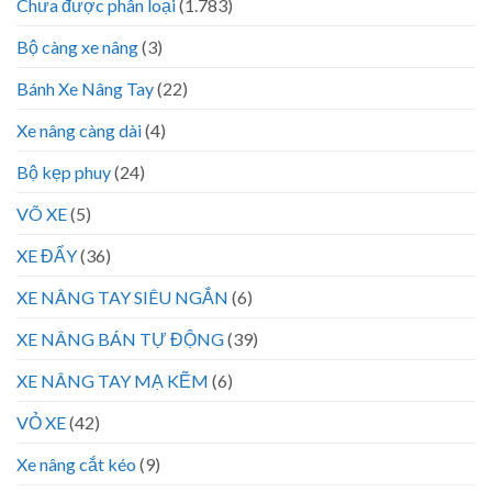
Chưa được phân loại
(1.783)
Bộ càng xe nâng
(3)
Bánh Xe Nâng Tay
(22)
Xe nâng càng dài
(4)
Bộ kẹp phuy
(24)
VÕ XE
(5)
XE ĐẨY
(36)
XE NÂNG TAY SIÊU NGẮN
(6)
XE NÂNG BÁN TỰ ĐỘNG
(39)
XE NÂNG TAY MẠ KẼM
(6)
VỎ XE
(42)
Xe nâng cắt kéo
(9)