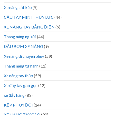
Xe nâng cắt kéo
(9)
CẨU TAY MINI THỦY LỰC
(44)
XE NÂNG TAY BẰNG ĐIỆN
(9)
Thang nâng người
(44)
ĐẦU BƠM XE NÂNG
(9)
Xe nâng di chuyen phuy
(59)
Thang nâng tự hành
(11)
Xe nâng tay thấp
(59)
Xe đẩy tay gấp gọn
(12)
xe đẩy hàng
(83)
KẸP PHUY ĐÔI
(14)
XE NÂNG TAY CAO
(90)