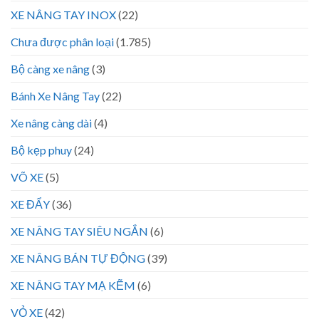
XE NÂNG TAY INOX
(22)
Chưa được phân loại
(1.785)
Bộ càng xe nâng
(3)
Bánh Xe Nâng Tay
(22)
Xe nâng càng dài
(4)
Bộ kẹp phuy
(24)
VÕ XE
(5)
XE ĐẨY
(36)
XE NÂNG TAY SIÊU NGẮN
(6)
XE NÂNG BÁN TỰ ĐỘNG
(39)
XE NÂNG TAY MẠ KẼM
(6)
VỎ XE
(42)