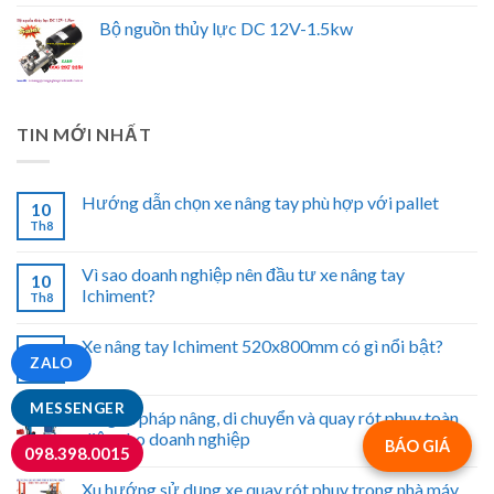
Bộ nguồn thủy lực DC 12V-1.5kw
TIN MỚI NHẤT
Hướng dẫn chọn xe nâng tay phù hợp với pallet
10
Th8
Vì sao doanh nghiệp nên đầu tư xe nâng tay
10
Ichiment?
Th8
Xe nâng tay Ichiment 520x800mm có gì nổi bật?
09
ZALO
Th8
MESSENGER
Bộ giải pháp nâng, di chuyển và quay rót phuy toàn
diện cho doanh nghiệp
BÁO GIÁ
098.398.0015
Xu hướng sử dụng xe quay rót phuy trong nhà máy