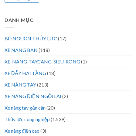
DANH MỤC
BỘ NGUỒN THỦY LỰC
(17)
XE NÂNG BÀN
(118)
XE-NANG-TAYCANG-SIEU-RONG
(1)
XE ĐẨY HAI TẦNG
(18)
XE NÂNG TAY
(213)
XE NÂNG ĐIỆN NGỒI LÁI
(2)
Xe nâng tay gắn cân
(20)
Thủy lực công nghiệp
(1.539)
Xe nâng điện cao
(3)