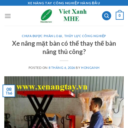
Skip
XE NÂNG TAY CÔNG NGHIỆP HÀNG ĐẦU
to
0
content
CHƯA ĐƯỢC PHÂN LOẠI
,
THỦY LỰC CÔNG NGHIỆP
Xe nâng mặt bàn có thể thay thế bàn
nâng thủ công?
POSTED ON
8 THÁNG 6, 2026
BY
HONGANH
08
Th6