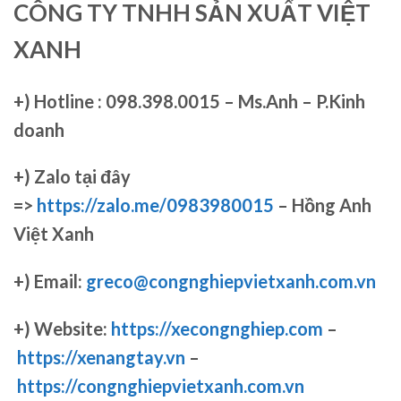
CÔNG TY TNHH SẢN XUẤT VIỆT
XANH
+)
Hotline : 098.398.0015 – Ms.Anh – P.Kinh
doanh
+)
Zalo tại đây
=>
https://zalo.me/0983980015
– Hồng Anh
Việt Xanh
+) Email:
greco@congnghiepvietxanh.com.vn
+) Website:
https://xecongnghiep.com
–
https://xenangtay.vn
–
https://congnghiepvietxanh.com.vn