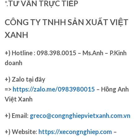
*.
TƯ VẤN TRỰC TIẾP
CÔNG TY TNHH SẢN XUẤT VIỆT
XANH
+)
Hotline : 098.398.0015 – Ms.Anh – P.Kinh
doanh
+)
Zalo tại đây
=>
https://zalo.me/0983980015
– Hồng Anh
Việt Xanh
+) Email:
greco@congnghiepvietxanh.com.vn
+) Website:
https://xecongnghiep.com
–