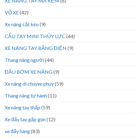
XE NÂNG TAY MẠ KẼM
(6)
VỎ XE
(42)
Xe nâng cắt kéo
(9)
CẨU TAY MINI THỦY LỰC
(44)
XE NÂNG TAY BẰNG ĐIỆN
(9)
Thang nâng người
(44)
ĐẦU BƠM XE NÂNG
(9)
Xe nâng di chuyen phuy
(59)
Thang nâng tự hành
(11)
Xe nâng tay thấp
(59)
Xe đẩy tay gấp gọn
(12)
xe đẩy hàng
(83)