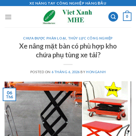
Skip
XE NÂNG TAY CÔNG NGHIỆP HÀNG ĐẦU
to
0
content
CHƯA ĐƯỢC PHÂN LOẠI
,
THỦY LỰC CÔNG NGHIỆP
Xe nâng mặt bàn có phù hợp kho
chứa phụ tùng xe tải?
POSTED ON
6 THÁNG 6, 2026
BY
HONGANH
06
Th6