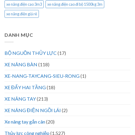
xe nâng điện cao 3m3
xe nâng điện cao đi bộ 1500kg 3m
xe nâng điện giá rẻ
DANH MỤC
BỘ NGUỒN THỦY LỰC
(17)
XE NÂNG BÀN
(118)
XE-NANG-TAYCANG-SIEU-RONG
(1)
XE ĐẨY HAI TẦNG
(18)
XE NÂNG TAY
(213)
XE NÂNG ĐIỆN NGỒI LÁI
(2)
Xe nâng tay gắn cân
(20)
Thủy lực công nghiệp
(1.527)