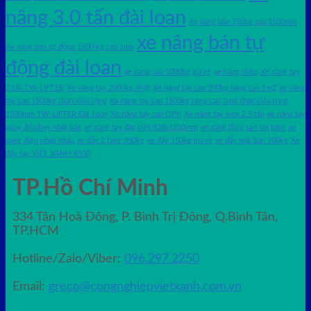
nâng 3.0 tấn đài loan
Xe nâng bàn 750kg cao 1500mm
xe nâng bán tự
Xe nâng bán tự động 1500 kg cao 1m6
động đài loan
xe nâng cao 1000kg giá rẻ
xe nâng chéo
Xe nâng tay
2 tấn TW-LIFTER
Xe nâng tay 2500kg nhật
Xe nâng tay cao 500kg nâng cao 1m2
xe nâng
tay cao 1500kg chân siêu rộng
Xe nâng tay cao 1500kg nâng cao 1m6 chân siêu rộng
1500mm TW-LIFTER Đài Loan
Xe nâng tay cao OPK
Xe nâng tay inox 2.5 tấn
xe nâng tay
quay đổ phuy nhật bản
xe nâng tay đặc biệt 838x1220mm
xe nâng thủy sản mạ kẽm
xe
nâng điện nhập khấu
xe đẩy 2 tầng 350kg
xe đẩy 150kg giá rẻ
xe đẩy mặt bàn 200kg
Xe
đẩy tay VIỆT XANH X550
TP.Hồ Chí Minh
334 Tân Hoà Đông, P. Bình Trị Đông, Q.Bình Tân,
TP.HCM
Hotline/Zalo/Viber:
096.297.2250
Email:
greco@congnghiepvietxanh.com.vn