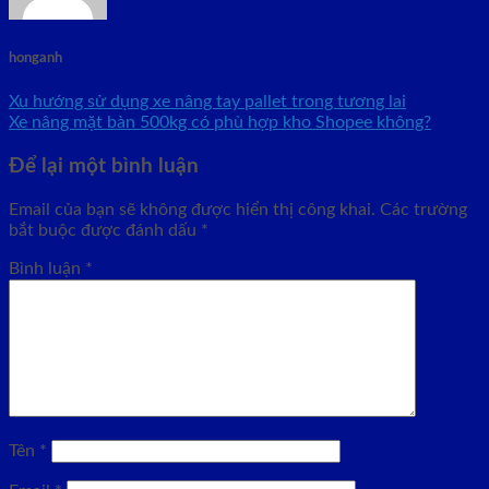
honganh
Xu hướng sử dụng xe nâng tay pallet trong tương lai
Xe nâng mặt bàn 500kg có phù hợp kho Shopee không?
Để lại một bình luận
Email của bạn sẽ không được hiển thị công khai.
Các trường
bắt buộc được đánh dấu
*
Bình luận
*
Tên
*