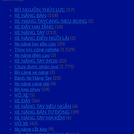
BỘ NGUỒN THỦY LỰC
(17)
XE NÂNG BÀN
(118)
XE-NANG-TAYCANG-SIEU-RONG
(1)
XE ĐẨY HAI TẦNG
(18)
XE NÂNG TAY
(213)
XE NÂNG ĐIỆN NGỒI LÁI
(2)
Xe nâng tay gắn cân
(20)
Thủy lực công nghiệp
(1.529)
Xe nâng điện cao
(3)
XE NÂNG TAY INOX
(22)
Chưa được phân loại
(1.775)
Bộ càng xe nâng
(3)
Bánh Xe Nâng Tay
(22)
Xe nâng càng dài
(4)
Bộ kẹp phuy
(24)
VÕ XE
(5)
XE ĐẨY
(36)
XE NÂNG TAY SIÊU NGẮN
(6)
XE NÂNG BÁN TỰ ĐỘNG
(39)
XE NÂNG TAY MẠ KẼM
(6)
VỎ XE
(42)
Xe nâng cắt kéo
(9)