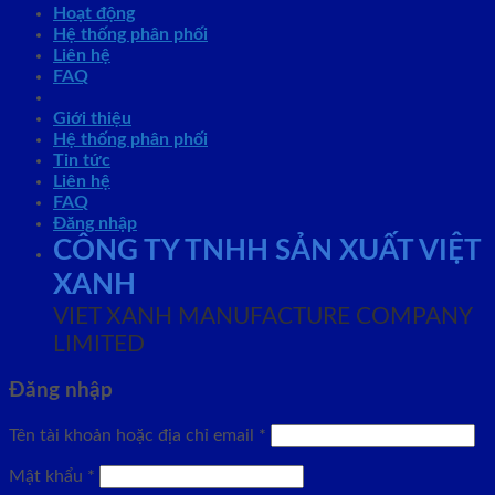
Hoạt động
Hệ thống phân phối
Liên hệ
FAQ
Giới thiệu
Hệ thống phân phối
Tin tức
Liên hệ
FAQ
Đăng nhập
CÔNG TY TNHH SẢN XUẤT VIỆT
XANH
VIET XANH MANUFACTURE COMPANY
LIMITED
Đăng nhập
Tên tài khoản hoặc địa chỉ email
*
Mật khẩu
*