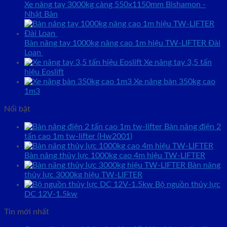
Xe nâng tay 3000kg càng 550x1150mm Bishamon -
Nhật Bản
Bàn nâng tay 1000kg nâng cao 1m hiệu TW-LIFTER Đài
Loan
Xe nâng tay 3,5 tấn
hiệu Eoslift
Xe nâng bàn 350kg cao
1m3
Nổi bật
Bàn nâng điện 2
tấn cao 1m tw-lifter (Hw2001)
Bàn nâng thủy lực 1000kg cao 4m hiệu TW-LIFTER
Bàn nâng
thủy lực 3000kg hiệu TW-LIFTER
Bộ nguồn thủy lực
DC 12V-1.5kw
Tin mới nhất