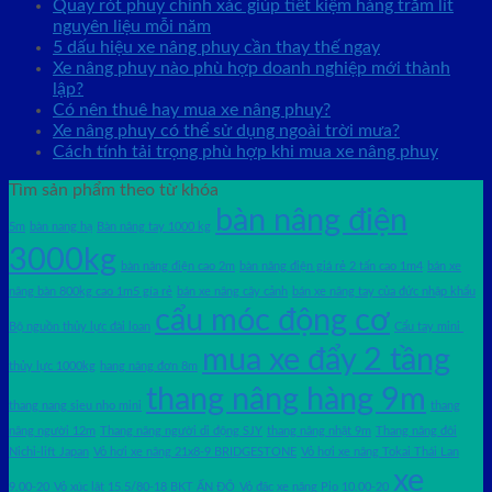
Quay rót phuy chính xác giúp tiết kiệm hàng trăm lít
nguyên liệu mỗi năm
5 dấu hiệu xe nâng phuy cần thay thế ngay
Xe nâng phuy nào phù hợp doanh nghiệp mới thành
lập?
Có nên thuê hay mua xe nâng phuy?
Xe nâng phuy có thể sử dụng ngoài trời mưa?
Cách tính tải trọng phù hợp khi mua xe nâng phuy
Tìm sản phẩm theo từ khóa
bàn nâng điện
5m
bàn nang hạ
Bàn nâng tay 1000 kg
3000kg
bàn nâng điện cao 2m
bàn nâng điện giá rẻ 2 tấn cao 1m4
bán xe
nâng bàn 800kg cao 1m5 gía rẻ
bán xe nâng cây cảnh
bán xe nâng tay của đức nhập khẩu
cẩu móc động cơ
Bộ nguồn thủy lực đài loan
Cẩu tay mini
mua xe đẩy 2 tầng
thủy lực 1000kg
hang nâng đơn 8m
thang nâng hàng 9m
thang nang sieu nho mini
thang
nâng người 12m
Thang nâng người di động SJY
thang nâng nhật 9m
Thang nâng đôi
Nichi-lift Japan
Vỏ hơi xe nâng 21x8-9 BRIDGESTONE
Vỏ hơi xe nâng Tokai Thái Lan
xe
9.00-20
Vỏ xúc lật 15.5/80-18 BKT ẤN ĐỘ
Vỏ đặc xe nâng Pio 10.00-20