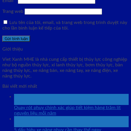
Email
*
Trang web
Lưu tên của tôi, email, và trang web trong trình duyệt này
cho lần bình luận kế tiếp của tôi.
Giới thiệu
Viet Xanh MHE là nhà cung cấp thiết bị thủy lực công nghiệp
như bộ nguồn thủy lực, xi lanh thủy lực, bơm thủy lực, bàn
nâng thủy lực, xe nâng bàn, xe nâng tay, xe nâng điện, xe
nâng thủy lực.
Bài viết mới nhất
07
Th8
Quay rót phuy chính xác giúp tiết kiệm hàng trăm lít
nguyên liệu mỗi năm
06
Th8
5 dấu hiệu xe nâng phuy cần thay thế ngay