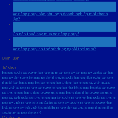
06
Th8
Xe nâng phuy nào phù hợp doanh nghiệp mới thành
lập?
06
Th8
Có nên thuê hay mua xe nâng phuy?
05
Th8
Xe nâng phuy có thể sử dụng ngoài trời mưa?
Bình luận
Từ khóa
bàn nâng 500kg cao 900mm
bàn nâng gía rẻ
bàn nâng tay
bàn nâng tay 2x nhật bản
bàn
nâng tay điện 500kg
bàn nâng tay điện di chuyển 500kg
bàn nâng điện 500kg
bàn nâng
điện đài loan
bán xe nâng bàn
bán xe nâng bán tự động.
bán xe nâng tay 2 tấn
mua xe
nâng 2 tấn
xe nâng
xe nâng bàn 500kg
xe nâng bàn nhật bản
xe nâng bàn nhật bản 800kg
cao 1m5
xe nâng bán tự động 1500kg 3m
xe nâng bán tự động đi bộ 1500kg cao 3m
xe
nâng cây cảnh 800kg cao 1m5
xe nâng mặt bàn 500kg
xe nâng mặt bàn 800kg cao 1m5
xe
nâng tay 2 tấn
xe nâng tay 2 tấn của đức
xe nâng tay 2000kg
xe nâng tay 2000kg nhập
khẩu
xe nâng tay thấp 2 tấn hiệu noblelift
xe nâng điện cao 3m3
xe nâng điện cao đi bộ
1500kg 3m
xe nâng điện giá rẻ
Danh mục