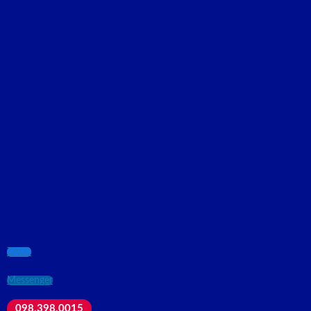
ZALO
Messenger
098.398.0015