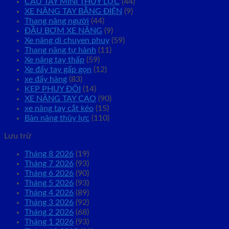
CẨU TAY MINI THỦY LỰC
(44)
XE NÂNG TAY BẰNG ĐIỆN
(9)
Thang nâng người
(44)
ĐẦU BƠM XE NÂNG
(9)
Xe nâng di chuyen phuy
(59)
Thang nâng tự hành
(11)
Xe nâng tay thấp
(59)
Xe đẩy tay gấp gọn
(12)
xe đẩy hàng
(83)
KẸP PHUY ĐÔI
(14)
XE NÂNG TAY CAO
(90)
xe nâng tay cắt kéo
(15)
Bàn nâng thủy lực
(110)
Lưu trữ
Tháng 8 2026
(19)
Tháng 7 2026
(93)
Tháng 6 2026
(90)
Tháng 5 2026
(93)
Tháng 4 2026
(89)
Tháng 3 2026
(92)
Tháng 2 2026
(68)
Tháng 1 2026
(93)